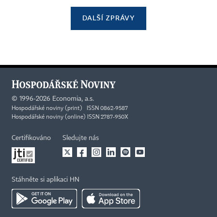
DALŠÍ ZPRÁVY
©
1996-2026
Economia, a.s.
Hospodářské noviny (print) ISSN 0862-9587
Hospodářské noviny (online) ISSN 2787-950X
Certifikováno
Sledujte nás
Stáhněte si aplikaci HN