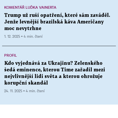
KOMENTÁŘ LUĎKA VAINERTA
Trump už ruší opatření, které sám zaváděl.
Jenže levnější brazilská káva Američany
moc nevytrhne
1. 12. 2025 ▪ 4 min. čtení
PROFIL
Kdo vyjednává za Ukrajinu? Zelenského
šedá eminence, kterou Time zařadil mezi
nejvlivnější lidi světa a kterou ohrožuje
korupční skandál
24. 11. 2025 ▪ 4 min. čtení