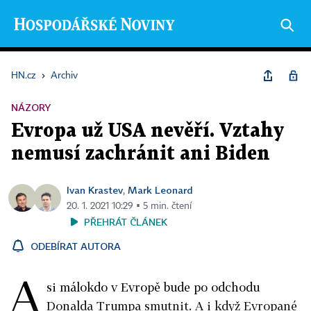
HN.cz
›
Archiv
NÁZORY
Evropa už USA nevěří. Vztahy
nemusí zachránit ani Biden
Ivan Krastev
Mark Leonard
,
20. 1. 2021 10:29 ▪ 5 min. čtení
PŘEHRÁT ČLÁNEK
ODEBÍRAT AUTORA
A
si málokdo v Evropě bude po odchodu
Donalda Trumpa smutnit. A i když Evropané