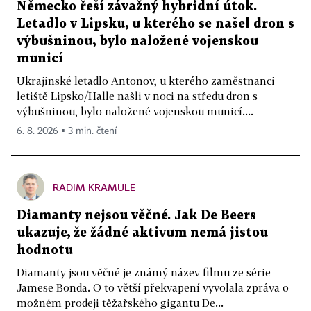
Německo řeší závažný hybridní útok.
Letadlo v Lipsku, u kterého se našel dron s
výbušninou, bylo naložené vojenskou
municí
Ukrajinské letadlo Antonov, u kterého zaměstnanci
letiště Lipsko/Halle našli v noci na středu dron s
výbušninou, bylo naložené vojenskou municí....
6. 8. 2026 ▪ 3 min. čtení
RADIM KRAMULE
Diamanty nejsou věčné. Jak De Beers
ukazuje, že žádné aktivum nemá jistou
hodnotu
Diamanty jsou věčné je známý název filmu ze série
Jamese Bonda. O to větší překvapení vyvolala zpráva o
možném prodeji těžařského gigantu De...