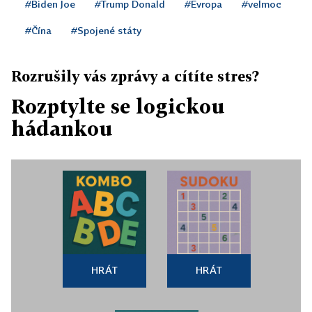
#Biden Joe
#Trump Donald
#Evropa
#velmoc
#Čína
#Spojené státy
Rozrušily vás zprávy a cítíte stres?
Rozptylte se logickou
hádankou
HRÁT
HRÁT