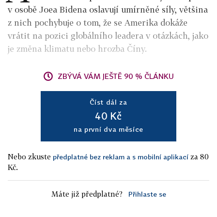
v osobě Joea Bidena oslavují umírněné síly, většina
z nich pochybuje o tom, že se Amerika dokáže
vrátit na pozici globálního leadera v otázkách, jako
je změna klimatu nebo hrozba Číny.
ZBÝVÁ VÁM JEŠTĚ 90 % ČLÁNKU
Číst dál za
40 Kč
na první dva měsíce
Nebo zkuste
za 80
předplatné bez reklam a s mobilní aplikací
Kč.
Máte již předplatné?
Přihlaste se