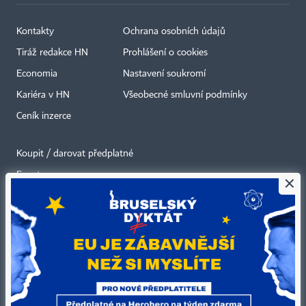
Kontakty
Ochrana osobních údajů
Tiráž redakce HN
Prohlášení o cookies
Economia
Nastavení soukromí
Kariéra v HN
Všeobecné smluvní podmínky
Ceník inzerce
Koupit / darovat předplatné
Eventy
×
Newslettery
RSS kanály
Autorská práva vykonává vydavatel. Bez písemného svolení vydavatele je
zakázáno jakékoli užití částí nebo celku díla, zejména rozmnožování a šíření
jakýmkoli způsobem, mechanickým nebo elektronickým, v českém nebo
jiném jazyce. Bez souhlasu vydavatele je zakázáno též rozmnožování