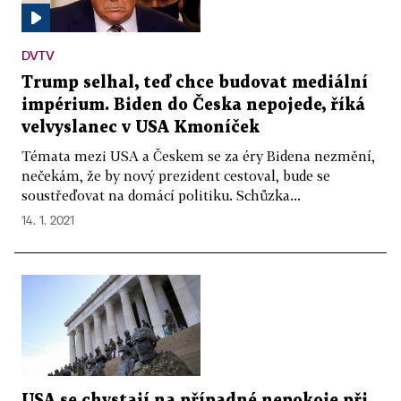
DVTV
Trump selhal, teď chce budovat mediální
impérium. Biden do Česka nepojede, říká
velvyslanec v USA Kmoníček
Témata mezi USA a Českem se za éry Bidena nezmění,
nečekám, že by nový prezident cestoval, bude se
soustřeďovat na domácí politiku. Schůzka...
14. 1. 2021
USA se chystají na případné nepokoje při