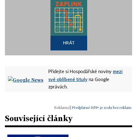
HRÁT
mezi
Přidejte si Hospodářské noviny
své oblíbené tituly
na Google
zprávách.
|
Předplatné HN+ je zcela bez reklam.
Související články