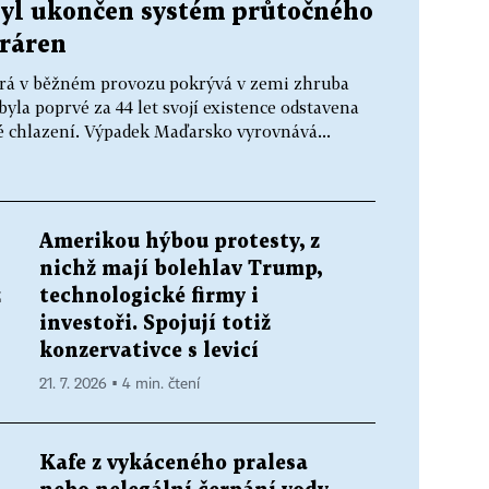
byl ukončen systém průtočného
tráren
erá v běžném provozu pokrývá v zemi zhruba
byla poprvé za 44 let svojí existence odstavena
né chlazení. Výpadek Maďarsko vyrovnává...
Amerikou hýbou protesty, z
nichž mají bolehlav Trump,
ž
technologické firmy i
investoři. Spojují totiž
konzervativce s levicí
21. 7. 2026 ▪ 4 min. čtení
Kafe z vykáceného pralesa