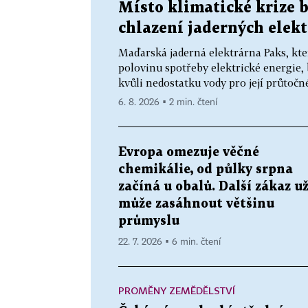
Místo klimatické krize 
chlazení jaderných elek
Maďarská jaderná elektrárna Paks, kt
polovinu spotřeby elektrické energie, 
kvůli nedostatku vody pro její průtoč
6. 8. 2026 ▪ 2 min. čtení
Evropa omezuje věčné
chemikálie, od půlky srpna
začíná u obalů. Další zákaz u
může zasáhnout většinu
průmyslu
22. 7. 2026 ▪ 6 min. čtení
PROMĚNY ZEMĚDĚLSTVÍ