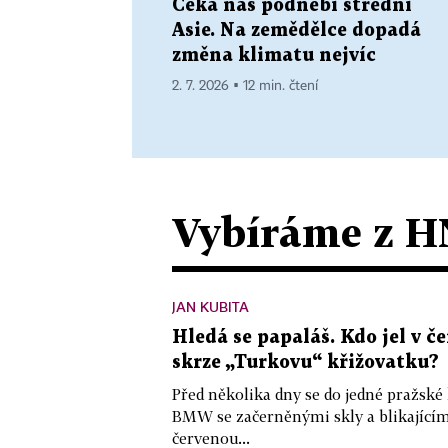
Čeká nás podnebí střední
Asie. Na zemědělce dopadá
změna klimatu nejvíc
2. 7. 2026 ▪ 12 min. čtení
Vybíráme z H
JAN KUBITA
Hledá se papaláš. Kdo jel v
skrze „Turkovu“ křižovatku?
Před několika dny se do jedné pražské
BMW se začerněnými skly a blikající
červenou...