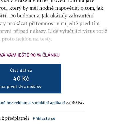
ka v Praze a v Brně provedl loni na jaře
od, který by měl hodně napovědět o tom, jak
šíří. Do budoucna, jak ukázaly zahraniční
ty prokázat přítomnost viru ještě před tím,
první případ nákazy. Lidé vylučující virus totiž
 proto nejdou na testy.
VÁ VÁM JEŠTĚ 90 % ČLÁNKU
Číst dál za
40 Kč
na první dva měsíce
za 80 Kč.
tné bez reklam a s mobilní aplikací
iž předplatné?
Přihlaste se