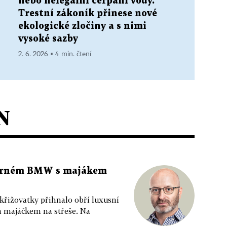
nebo nelegální čerpání vody.
Trestní zákoník přinese nové
ekologické zločiny a s nimi
vysoké sazby
2. 6. 2026 ▪ 4 min. čtení
N
 černém BMW s majákem
 křižovatky přihnalo obří luxusní
m majáčkem na střeše. Na