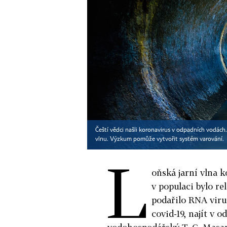
Čeští vědci našli koronavirus v odpadních vodách. 
vlnu. Výzkum pomůže vytvořit systém varování.
L
oňská jarní vlna k
v populaci bylo r
podařilo RNA vir
covid-19, najít v