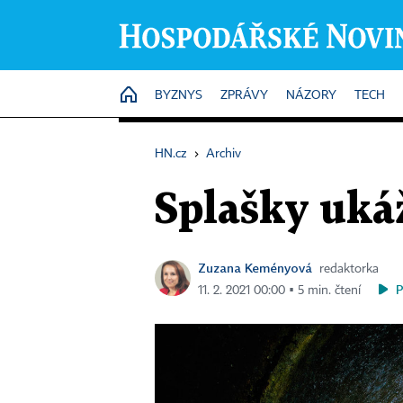
HOME
BYZNYS
ZPRÁVY
NÁZORY
TECH
HN.cz
›
Archiv
Splašky ukáž
Zuzana Keményová
redaktorka
11. 2. 2021 00:00 ▪ 5 min. čtení