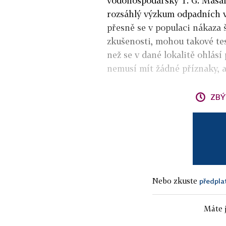
vodohospodářský T. G. Masary
rozsáhlý výzkum odpadních v
přesně se v populaci nákaza 
zkušenosti, mohou takové tes
než se v dané lokalitě ohlásí 
nemusí mít žádné příznaky, a
ZBÝ
Nebo zkuste
předpla
Máte j