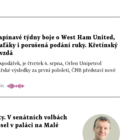
apínavé týdny boje o West Ham United,
afáky i porušená podání ruky. Křetínský
evzdá
podářek, je čtvrtek 6. srpna, Orlen Unipetrol
řské výsledky za první pololetí, ČNB představí nové
in.
y. V senátních volbách
sel v paláci na Malé