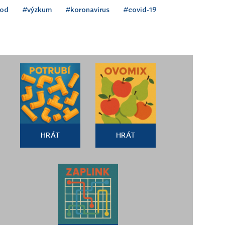
vod
#výzkum
#koronavirus
#covid-19
HRÁT
HRÁT