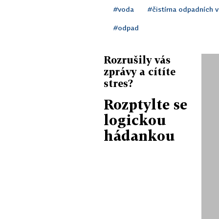
#voda
#čistírna odpadních 
#odpad
Rozrušily vás
zprávy a cítíte
stres?
Rozptylte se
logickou
hádankou