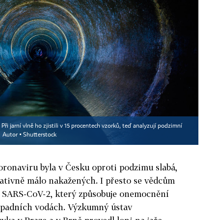
Při jarní vlně ho zjistili v 15 procentech vzorků, teď analyzují podzimní
Autor ▪
Shutterstock
oronaviru byla v Česku oproti podzimu slabá,
elativně málo nakažených. I přesto se vědcům
u SARS-CoV-2, který způsobuje onemocnění
 odpadních vodách. Výzkumný ústav