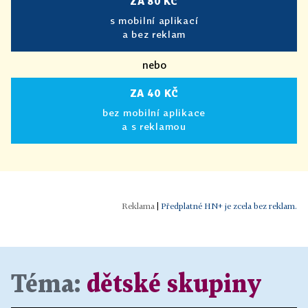
ZA 80 KČ
s mobilní aplikací
a bez reklam
nebo
ZA 40 KČ
bez mobilní aplikace
a s reklamou
|
Předplatné HN+ je zcela bez reklam.
Téma:
dětské skupiny