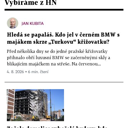
Vybíráme z HN
JAN KUBITA
Hledá se papaláš. Kdo jel v černém BMW s
majákem skrze „Turkovu“ křižovatku?
Před několika dny se do jedné pražské křižovatky
přihnalo obří luxusní BMW se začerněnými skly a
blikajícím majáčkem na střeše. Na červenou...
4. 8. 2026 ▪ 6 min. čtení