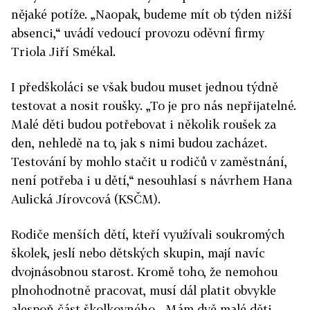
nějaké potíže. „Naopak, budeme mít ob týden nižší
absenci,“ uvádí vedoucí provozu oděvní firmy
Triola Jiří Smékal.
I předškoláci se však budou muset jednou týdně
testovat a nosit roušky. „To je pro nás nepřijatelné.
Malé děti budou potřebovat i několik roušek za
den, nehledě na to, jak s nimi budou zacházet.
Testování by mohlo stačit u rodičů v zaměstnání,
není potřeba i u dětí,“ nesouhlasí s návrhem Hana
Aulická Jírovcová (KSČM).
Rodiče menších dětí, kteří využívali soukromých
školek, jeslí nebo dětských skupin, mají navíc
dvojnásobnou starost. Kromě toho, že nemohou
plnohodnotně pracovat, musí dál platit obvykle
alespoň část školkovného. „Mám dvě malé děti,