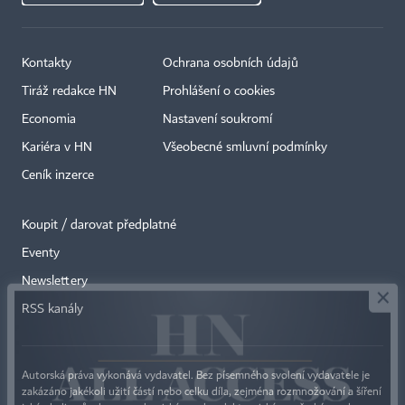
Kontakty
Ochrana osobních údajů
Tiráž redakce HN
Prohlášení o cookies
Economia
Nastavení soukromí
Kariéra v HN
Všeobecné smluvní podmínky
Ceník inzerce
Koupit / darovat předplatné
Eventy
×
Newslettery
RSS kanály
Autorská práva vykonává vydavatel. Bez písemného svolení vydavatele je
zakázáno jakékoli užití částí nebo celku díla, zejména rozmnožování a šíření