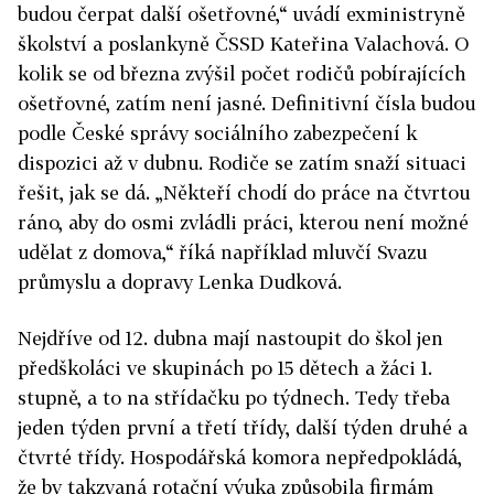
budou čerpat další ošetřovné,“ uvádí exministryně
školství a poslankyně ČSSD Kateřina Valachová. O
kolik se od března zvýšil počet rodičů pobírajících
ošetřovné, zatím není jasné. Definitivní čísla budou
podle České správy sociálního zabezpečení k
dispozici až v dubnu.
Rodiče se zatím snaží situaci
řešit, jak se dá. „Někteří chodí do práce na čtvrtou
ráno, aby do osmi zvládli práci, kterou není možné
udělat z domova,“ říká například mluvčí Svazu
průmyslu a dopravy Lenka Dudková.
Nejdříve od 12. dubna mají nastoupit do škol jen
předškoláci ve skupinách po 15 dětech a žáci 1.
stupně, a to na střídačku po týdnech. Tedy třeba
jeden týden první a třetí třídy, další týden druhé a
čtvrté třídy. Hospodářská komora nepředpokládá,
že by takzvaná rotační výuka způsobila firmám