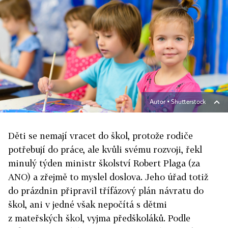
Autor ▪
Shutterstock
Děti se nemají vracet do škol, protože rodiče
potřebují do práce, ale kvůli svému rozvoji, řekl
minulý týden ministr školství Robert Plaga (za
ANO) a zřejmě to myslel doslova. Jeho úřad totiž
do prázdnin připravil třífázový plán návratu do
škol, ani v jedné však nepočítá s dětmi
z mateřských škol, vyjma předškoláků. Podle