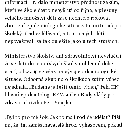
informací HN dalo ministerstvo přednost žákům,
kteří ve škole často nebyli už od října, a přesuny
velkého množství dětí zase nechtělo riskovat
zhoršení epidemiologické situace. Prioritu má pro
školský úřad vzdělávání, a to u malých dětí
nepovažovali za tak důležité jako u těch starších.
Ministerstvo školství ani zdravotnictví nevylučují,
že se děti do mateřských škol v dohledné době
vrátí, odkazují se však na vývoj epidemiologické
situace. Odborná skupina o školkách zatím vůbec
nejednala. „Budeme je řešit tento týden,“ řekl HN
hlavní epidemiolog IKEM a člen Rady vlády pro
zdravotní rizika Petr Smejkal.
„Byl to pro mě šok. Jak to mají rodiče udělat? Píší
mi, že jim zaměstnavatelé hrozí vyhazovem, pokud