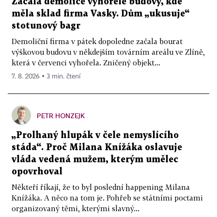
Začala demolice vyhořelé budovy, kde
měla sklad firma Vasky. Dům „ukusuje“
stotunový bagr
Demoliční firma v pátek dopoledne začala bourat
výškovou budovu v někdejším továrním areálu ve Zlíně,
která v červenci vyhořela. Zničený objekt...
7. 8. 2026 ▪ 3 min. čtení
PETR HONZEJK
„Prolhaný hlupák v čele nemyslícího
stáda“. Proč Milana Knížáka oslavuje
vláda vedená mužem, kterým umělec
opovrhoval
Někteří říkají, že to byl poslední happening Milana
Knížáka. A něco na tom je. Pohřeb se státními poctami
organizovaný těmi, kterými slavný...