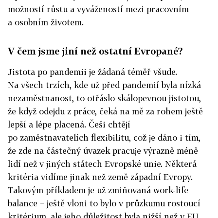
možností růstu a vyvážeností mezi pracovním
a osobním životem.
V čem jsme jiní než ostatní Evropané?
Jistota po pandemii je žádaná téměř všude.
Na všech trzích, kde už před pandemií byla nízká
nezaměstnanost, to otřáslo skálopevnou jistotou,
že když odejdu z práce, čeká na mě za rohem ještě
lepší a lépe placená. Češi chtějí
po zaměstnavatelích flexibilitu, což je dáno i tím,
že zde na částečný úvazek pracuje výrazně méně
lidí než v jiných státech Evropské unie. Některá
kritéria vidíme jinak než země západní Evropy.
Takovým příkladem je už zmiňovaná work-life
balance − ještě vloni to bylo v průzkumu rostoucí
kritérium, ale jeho důležitost byla nižší než v EU,