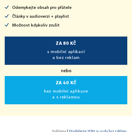
Odemykejte obsah pro přátele
Články v audioverzi + playlist
Možnost kdykoliv zrušit
ZA 80 KČ
s mobilní aplikací
a bez reklam
nebo
ZA 40 KČ
bez mobilní aplikace
a s reklamou
|
Předplatné HN+ je zcela bez reklam.