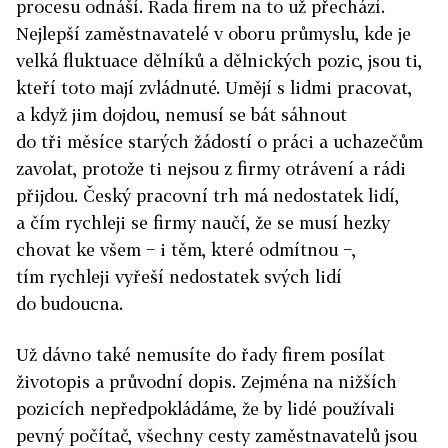
procesu odnáší. Řada firem na to už přechází.
Nejlepší zaměstnavatelé v oboru průmyslu, kde je
velká fluktuace dělníků a dělnických pozic, jsou ti,
kteří toto mají zvládnuté. Umějí s lidmi pracovat,
a když jim dojdou, nemusí se bát sáhnout
do tři měsíce starých žádostí o práci a uchazečům
zavolat, protože ti nejsou z firmy otrávení a rádi
přijdou. Český pracovní trh má nedostatek lidí,
a čím rychleji se firmy naučí, že se musí hezky
chovat ke všem − i těm, které odmítnou −,
tím rychleji vyřeší nedostatek svých lidí
do budoucna.
Už dávno také nemusíte do řady firem posílat
životopis a průvodní dopis. Zejména na nižších
pozicích nepředpokládáme, že by lidé používali
pevný počítač, všechny cesty zaměstnavatelů jsou