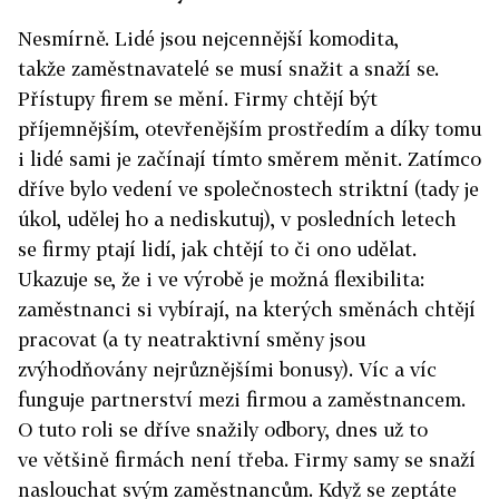
Nesmírně. Lidé jsou nejcennější komodita,
takže zaměstnavatelé se musí snažit a snaží se.
Přístupy firem se mění. Firmy chtějí být
příjemnějším, otevřenějším prostředím a díky tomu
i lidé sami je začínají tímto směrem měnit. Zatímco
dříve bylo vedení ve společnostech striktní (tady je
úkol, udělej ho a nediskutuj), v posledních letech
se firmy ptají lidí, jak chtějí to či ono udělat.
Ukazuje se, že i ve výrobě je možná flexibilita:
zaměstnanci si vybírají, na kterých směnách chtějí
pracovat (a ty neatraktivní směny jsou
zvýhodňovány nejrůznějšími bonusy). Víc a víc
funguje partnerství mezi firmou a zaměstnancem.
O tuto roli se dříve snažily odbory, dnes už to
ve většině firmách není třeba. Firmy samy se snaží
naslouchat svým zaměstnancům. Když se zeptáte