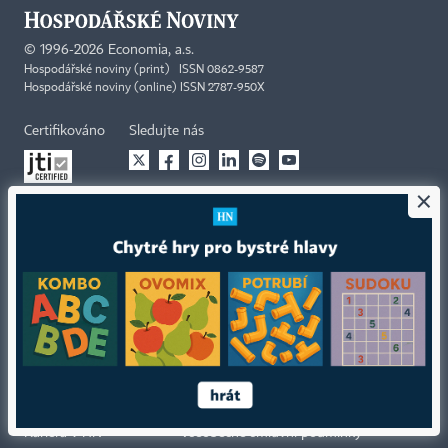
©
1996-2026
Economia, a.s.
Hospodářské noviny (print) ISSN 0862-9587
Hospodářské noviny (online) ISSN 2787-950X
Certifikováno
Sledujte nás
×
Stáhněte si aplikaci HN
Kontakty
Ochrana osobních údajů
Tiráž redakce HN
Prohlášení o cookies
Economia
Nastavení soukromí
Kariéra v HN
Všeobecné smluvní podmínky