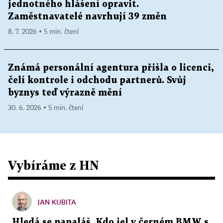
jednotného hlášení opravit.
Zaměstnavatelé navrhují 39 změn
8. 7. 2026 ▪ 5 min. čtení
Známá personální agentura přišla o licenci,
čelí kontrole i odchodu partnerů. Svůj
byznys teď výrazně mění
30. 6. 2026 ▪ 5 min. čtení
Vybíráme z HN
JAN KUBITA
Hledá se papaláš. Kdo jel v černém BMW s