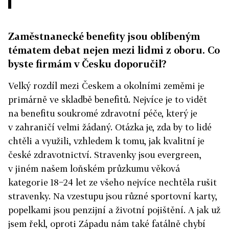
Zaměstnanecké benefity jsou oblíbeným
tématem debat nejen mezi lidmi z oboru. Co
byste firmám v Česku doporučil?
Velký rozdíl mezi Českem a okolními zeměmi je
primárně ve skladbě benefitů. Nejvíce je to vidět
na benefitu soukromé zdravotní péče, který je
v zahraničí velmi žádaný. Otázka je, zda by to lidé
chtěli a využili, vzhledem k tomu, jak kvalitní je
české zdravotnictví. Stravenky jsou evergreen,
v jiném našem loňském průzkumu věková
kategorie 18−24 let ze všeho nejvíce nechtěla rušit
stravenky. Na vzestupu jsou různé sportovní karty,
popelkami jsou penzijní a životní pojištění. A jak už
jsem řekl, oproti Západu nám také fatálně chybí