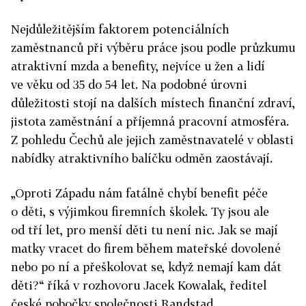
Nejdůležitějším faktorem potenciálních
zaměstnanců při výběru práce jsou podle průzkumu
atraktivní mzda a benefity, nejvíce u žen a lidí
ve věku od 35 do 54 let. Na podobné úrovni
důležitosti stojí na dalších místech finanční zdraví,
jistota zaměstnání a příjemná pracovní atmosféra.
Z pohledu Čechů ale jejich zaměstnavatelé v oblasti
nabídky atraktivního balíčku odměn zaostávají.
„Oproti Západu nám fatálně chybí benefit péče
o děti, s výjimkou firemních školek. Ty jsou ale
od tří let, pro menší děti tu není nic. Jak se mají
matky vracet do firem během mateřské dovolené
nebo po ní a přeškolovat se, když nemají kam dát
děti?“ říká v rozhovoru Jacek Kowalak, ředitel
české pobočky společnosti Randstad.