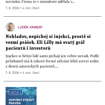
novinku. Firma to v minulosti udělala v...
7. 8. 2026 ▪ 4 min. čtení
LUDĚK VAINERT
Nehladov, nepíchej si injekci, prostě si
vezmi prášek. Eli Lilly má svatý grál
pacientů i investorů
Injekce si běžní lidé sami píchají jen velmi neradi. Podle
průzkumů má k takové formě užívání léků averzi sedm
z deseti amerických pacientů....
7. 8. 2026 ▪ 4 min. čtení