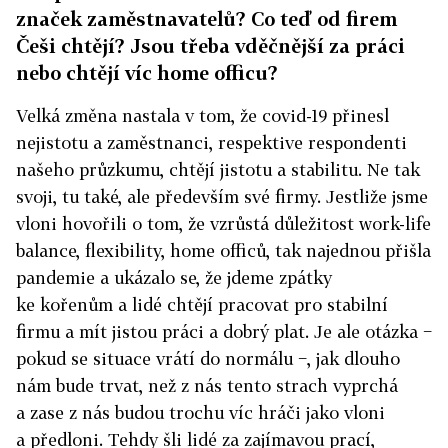
značek zaměstnavatelů? Co teď od firem
Češi chtějí? Jsou třeba vděčnější za práci
nebo chtějí víc home officu?
Velká změna nastala v tom, že covid-19 přinesl
nejistotu a zaměstnanci, respektive respondenti
našeho průzkumu, chtějí jistotu a stabilitu. Ne tak
svoji, tu také, ale především své firmy. Jestliže jsme
vloni hovořili o tom, že vzrůstá důležitost work-life
balance, flexibility, home officů, tak najednou přišla
pandemie a ukázalo se, že jdeme zpátky
ke kořenům a lidé chtějí pracovat pro stabilní
firmu a mít jistou práci a dobrý plat. Je ale otázka −
pokud se situace vrátí do normálu −, jak dlouho
nám bude trvat, než z nás tento strach vyprchá
a zase z nás budou trochu víc hráči jako vloni
a předloni. Tehdy šli lidé za zajímavou prací,