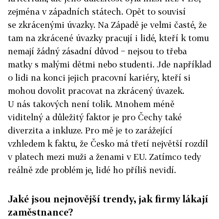
zejména v západních státech. Opět to souvisí
se zkrácenými úvazky. Na Západě je velmi časté, že
tam na zkrácené úvazky pracují i lidé, kteří k tomu
nemají žádný zásadní důvod − nejsou to třeba
matky s malými dětmi nebo studenti. Jde například
o lidi na konci jejich pracovní kariéry, kteří si
mohou dovolit pracovat na zkrácený úvazek.
U nás takových není tolik. Mnohem méně
viditelný a důležitý faktor je pro Čechy také
diverzita a inkluze. Pro mě je to zarážející
vzhledem k faktu, že Česko má třetí největší rozdíl
v platech mezi muži a ženami v EU. Zatímco tedy
reálně zde problém je, lidé ho příliš nevidí.
Jaké jsou nejnovější trendy, jak firmy lákají
zaměstnance?