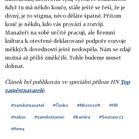
Když tu má někdo kouče, stále ještě se řeší, že je
divný, je to stigma, něco děláte špatně. Přitom
kouč je někdo, kdo vás provází a rozvíjí.
Manažeři na sobě určitě pracují, ale firemní
kultura k otevřeně deklarované podpoře rozvoje
měkkých dovedností ještě nedospěla. Nám se zdají
možná až příliš změkčilé. Tohle budeme muset
dohnat.
Článek byl publikován ve speciální příloze HN
Top
zaměstnavatelé
.
#zaměstnavatel
#Česko
#Microsoft
#HR
#nábor
#zaměstnanec
#kariéra
#Seznam.cz
#firma