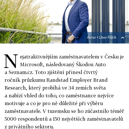
Autor ▪
Libor Fojtík
N
ejatraktivnějším zaměstnavatelem v Česku je
Microsoft, následovaný Škodou Auto
a Seznam.cz. Toto zjištění přinesl čtvrtý
ročník průzkumu Randstad Employer Brand
Research, který probíhá ve 34 zemích světa
a nabízí vhled do toho, co zaměstnance nejvíce
motivuje a co je pro ně důležité při výběru
zaměstnavatele. V tuzemsku se ho zúčastnilo téměř
5000 respondentů a 150 největších zaměstnavatelů
z privátního sektoru.