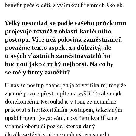
benefit péče o děti, s výjimkou firemních školek.
Velký nesoulad se podle vašeho průzkumu
projevuje rovněž v oblasti kariérního
postupu. Více než polovina zaměstnanců
považuje tento aspekt za důležitý, ale
u svých vlastních zaměstnavatelů ho
hodnotí jako druhý nejhorší. Na co by
se měly firmy zaměřit?
U nás se postup chápe jen jako vertikální, tedy že
z jedné pozice přestoupíte na vyšší. To ale nejde
donekonečna. Nesoulad je v tom, že neumíme
pracovat s horizontálním postupem, takzvaným
upskillingem (zvyšování, rozšíření kvalifikace
v rámci oboru či pozice, kterou daný
člověk zastává; v přeneseném slova smyslu