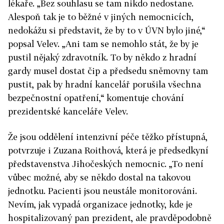
lékaře.
„
Bez souhlasu se tam nikdo nedostane.
Alespoň tak je to běžné v jiných nemocnicích,
nedokážu si představit, že by to v ÚVN bylo jiné,“
popsal Velev. „Ani tam se nemohlo stát, že by je
pustil nějaký zdravotník. To by někdo z hradní
gardy musel dostat čip a předsedu sněmovny tam
pustit, pak by hradní kancelář porušila všechna
bezpečnostní opatření,“ komentuje chování
prezidentské kanceláře Velev.
Že jsou oddělení intenzivní péče těžko přístupná,
potvrzuje i Zuzana Roithová, která je předsedkyní
představenstva Jihočeských nemocnic. „To není
vůbec možné, aby se někdo dostal na takovou
jednotku. Pacienti jsou neustále monitorováni.
Nevím, jak vypadá organizace jednotky, kde je
hospitalizovaný pan prezident, ale pravděpodobně