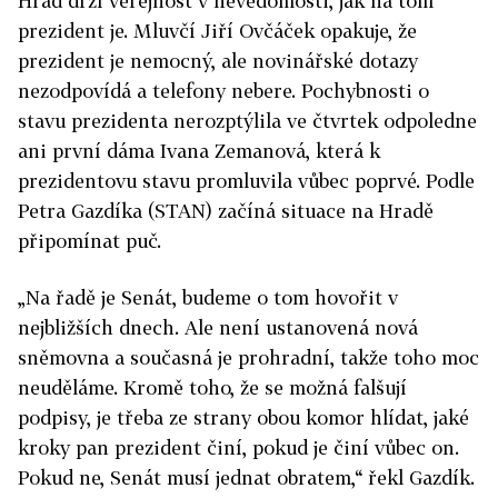
Hrad drží veřejnost v nevědomosti, jak na tom
prezident je. Mluvčí Jiří Ovčáček opakuje, že
prezident je nemocný, ale novinářské dotazy
nezodpovídá a telefony nebere. Pochybnosti o
stavu prezidenta nerozptýlila ve čtvrtek odpoledne
ani první dáma Ivana Zemanová, která k
prezidentovu stavu promluvila vůbec poprvé. Podle
Petra Gazdíka (STAN) začíná situace na Hradě
připomínat puč.
„
Na řadě je Senát, budeme o tom hovořit v
nejbližších dnech. Ale není ustanovená nová
sněmovna a současná je prohradní, takže toho moc
neuděláme. Kromě toho, že se možná falšují
podpisy, je třeba ze strany obou komor hlídat, jaké
kroky pan prezident činí, pokud je činí vůbec on.
Pokud ne, Senát musí jednat obratem,“ řekl Gazdík.