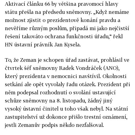
Aktivací článku 66 by většina pravomocí hlavy
státu přešla na předsedu sněmovny. „Když nemáme
možnost zjistit o prezidentově konání pravdu a
nevěříme různým poslům, připadá mi jako nejčistší
řešení takováto ochrana funkčnosti úřadu,“ řekl
HN ústavní právník Jan Kysela.
To, že Zeman je schopen úřad zastávat, prohlásil ve
čtvrtek šéf sněmovny Radek Vondráček (ANO),
který prezidenta v nemocnici navštívil. Okolnosti
setkání ale opět vyvolaly řadu otázek. Prezident při
něm podepsal rozhodnutí o svolání ustavující
schůze sněmovny na 8. listopadu, žádný jiný
vysoký ústavní činitel u toho však nebyl. Na státní
zastupitelství už dokonce přišlo trestní oznámení,
jestli Zemanův podpis někdo nezfalšoval.