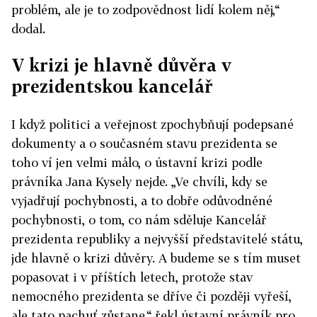
problém, ale je to zodpovědnost lidí kolem něj,“
dodal.
V krizi je hlavně důvěra v
prezidentskou kancelář
I když politici a veřejnost zpochybňují podepsané
dokumenty a o současném stavu prezidenta se
toho ví jen velmi málo, o ústavní krizi podle
právníka Jana Kysely nejde. „Ve chvíli, kdy se
vyjadřují pochybnosti, a to dobře odůvodněné
pochybnosti, o tom, co nám sděluje Kancelář
prezidenta republiky a nejvyšší představitelé státu,
jde hlavně o krizi důvěry. A budeme se s tím muset
popasovat i v příštích letech, protože stav
nemocného prezidenta se dříve či později vyřeší,
ale tato pachuť zůstane,“ řekl ústavní právník pro