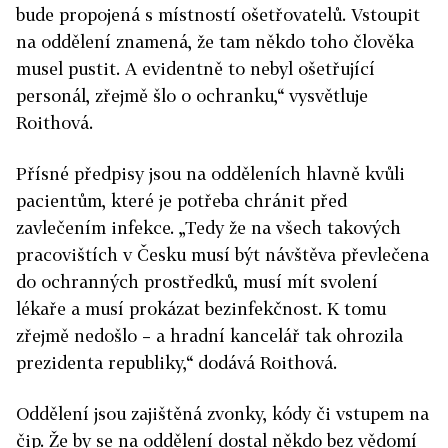
bude propojená s místností ošetřovatelů. Vstoupit
na oddělení znamená, že tam někdo toho člověka
musel pustit. A evidentně to nebyl ošetřující
personál, zřejmě šlo o ochranku,“ vysvětluje
Roithová.
Přísné předpisy jsou na odděleních hlavně kvůli
pacientům, které je potřeba chránit před
zavlečením infekce. „Tedy že na všech takových
pracovištích v Česku musí být návštěva převlečena
do ochranných prostředků, musí mít svolení
lékaře a musí prokázat bezinfekčnost. K tomu
zřejmě nedošlo – a hradní kancelář tak ohrozila
prezidenta republiky,“ dodává Roithová.
Oddělení jsou zajištěná zvonky, kódy či vstupem na
čip. Že by se na oddělení dostal někdo bez vědomí