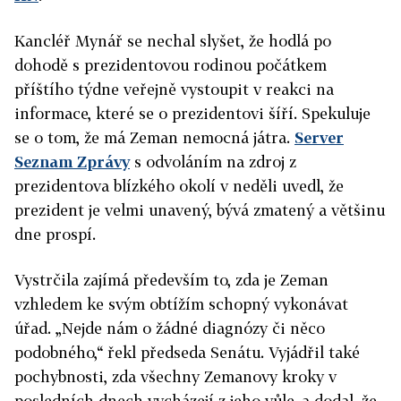
Kancléř Mynář se nechal slyšet, že hodlá po
dohodě s prezidentovou rodinou počátkem
příštího týdne veřejně vystoupit v reakci na
informace, které se o prezidentovi šíří. Spekuluje
se o tom, že má Zeman nemocná játra.
Server
Seznam Zprávy
s odvoláním na zdroj z
prezidentova blízkého okolí v neděli uvedl, že
prezident je velmi unavený, bývá zmatený a většinu
dne prospí.
Vystrčila zajímá především to, zda je Zeman
vzhledem ke svým obtížím schopný vykonávat
úřad. „Nejde nám o žádné diagnózy či něco
podobného,“ řekl předseda Senátu. Vyjádřil také
pochybnosti, zda všechny Zemanovy kroky v
posledních dnech vycházejí z jeho vůle, a dodal, že