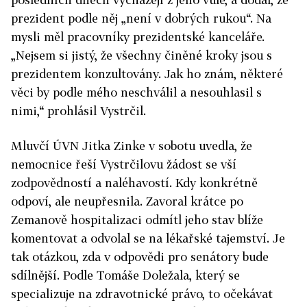
prezident podle něj „není v dobrých rukou“. Na
mysli měl pracovníky prezidentské kanceláře.
„Nejsem si jistý, že všechny činěné kroky jsou s
prezidentem konzultovány. Jak ho znám, některé
věci by podle mého neschválil a nesouhlasil s
nimi,“ prohlásil Vystrčil.
Mluvčí ÚVN Jitka Zinke v sobotu uvedla, že
nemocnice řeší Vystrčilovu žádost se vší
zodpovědností a naléhavostí. Kdy konkrétně
odpoví, ale neupřesnila. Zavoral krátce po
Zemanově hospitalizaci odmítl jeho stav blíže
komentovat a odvolal se na lékařské tajemství. Je
tak otázkou, zda v odpovědi pro senátory bude
sdílnější. Podle Tomáše Doležala, který se
specializuje na zdravotnické právo, to očekávat