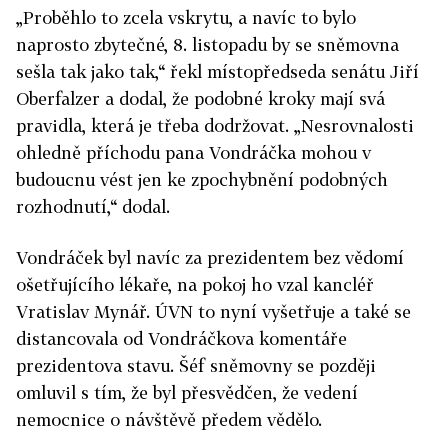
„
Proběhlo to zcela vskrytu, a navíc to bylo
naprosto zbytečné, 8. listopadu by se sněmovna
sešla tak jako tak,“ řekl místopředseda senátu Jiří
Oberfalzer a dodal, že podobné kroky mají svá
pravidla, která je třeba dodržovat. „Nesrovnalosti
ohledně příchodu pana Vondráčka mohou v
budoucnu vést jen ke zpochybnění podobných
rozhodnutí,“ dodal.
Vondráček byl navíc za prezidentem bez vědomí
ošetřujícího lékaře, na pokoj ho vzal kancléř
Vratislav Mynář. ÚVN to nyní vyšetřuje a také se
distancovala od Vondráčkova komentáře
prezidentova stavu. Šéf sněmovny se později
omluvil s tím, že byl přesvědčen, že vedení
nemocnice o návštěvě předem vědělo.