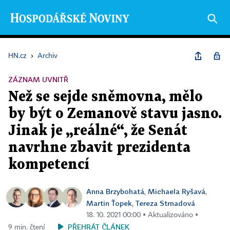
HN.cz
›
Archiv
ZÁZNAM UVNITŘ
Než se sejde sněmovna, mělo
by být o Zemanově stavu jasno.
Jinak je „reálné“, že Senát
navrhne zbavit prezidenta
kompetencí
Anna Brzybohatá
Michaela Ryšavá
,
,
Martin Ťopek
Tereza Strnadová
,
18. 10. 2021 00:00 ▪ Aktualizováno ▪
PŘEHRÁT ČLÁNEK
9 min. čtení