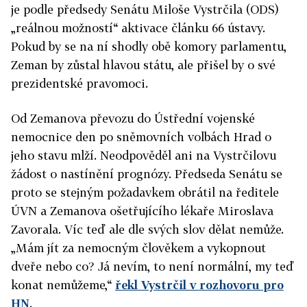
je podle předsedy Senátu Miloše Vystrčila (ODS)
„reálnou možností“ aktivace článku 66 ústavy.
Pokud by se na ní shodly obě komory parlamentu,
Zeman by zůstal hlavou státu, ale přišel by o své
prezidentské pravomoci.
Od Zemanova převozu do Ústřední vojenské
nemocnice den po sněmovních volbách Hrad o
jeho stavu mlží. Neodpověděl ani na Vystrčilovu
žádost o nastínění prognózy. Předseda Senátu se
proto se stejným požadavkem obrátil na ředitele
ÚVN a Zemanova ošetřujícího lékaře Miroslava
Zavorala. Víc teď ale dle svých slov dělat nemůže.
„Mám jít za nemocným člověkem a vykopnout
dveře nebo co? Já nevím, to není normální, my teď
konat nemůžeme,“
řekl Vystrčil v rozhovoru pro
HN
.