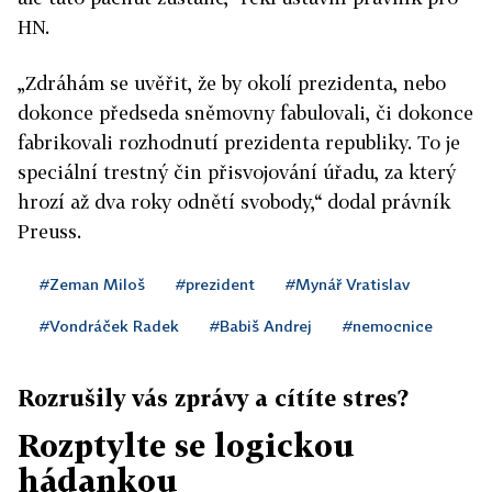
HN.
„Zdráhám se uvěřit, že by okolí prezidenta, nebo
dokonce předseda sněmovny fabulovali, či dokonce
fabrikovali rozhodnutí prezidenta republiky. To je
speciální trestný čin přisvojování úřadu, za který
hrozí až dva roky odnětí svobody,“ dodal právník
Preuss.
#Zeman Miloš
#prezident
#Mynář Vratislav
#Vondráček Radek
#Babiš Andrej
#nemocnice
Rozrušily vás zprávy a cítíte stres?
Rozptylte se logickou
hádankou