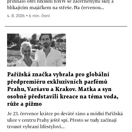
přihnalo obří luxusní BMW se začerněnými skly a
blikajícím majáčkem na střeše. Na červenou...
4. 8. 2026 ▪ 6 min. čtení
Pařížská značka vybrala pro globální
předpremiéru exkluzivních parfémů
Prahu, Varšavu a Krakov. Matka a syn
osobně představili kreace na téma voda,
růže a pižmo
Je 23. července krátce po deváté ráno a módní Pařížská
ulice v centru Prahy ještě spí. Přesto se tudy začínají
trousit vybraní lifestyloví...