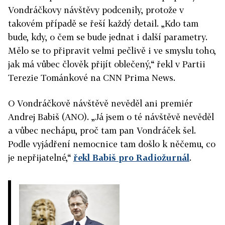
Vondráčkovy návštěvy podcenily,
protože v
takovém případě se řeší každý detail. „Kdo tam
bude, kdy, o čem se bude jednat i další parametry.
Mělo se to připravit velmi pečlivě i ve smyslu toho,
jak má vůbec člověk přijít oblečený,“ řekl v Partii
Terezie Tománkové na CNN Prima News.
O Vondráčkově návštěvě nevěděl ani premiér
Andrej Babiš (ANO).
„Já jsem o té návštěvě nevěděl
a vůbec nechápu, proč tam pan Vondráček šel.
Podle vyjádření nemocnice tam došlo k něčemu, co
je nepřijatelné,“
řekl Babiš pro Radiožurnál
.