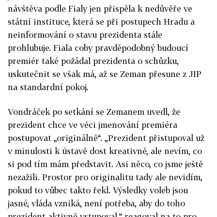
návštěva podle Fialy jen přispěla k nedůvěře ve
státní instituce, která se při postupech Hradu a
neinformování o stavu prezidenta stále
prohlubuje.
Fiala coby pravděpodobný budoucí
premiér také požádal prezidenta o schůzku,
uskutečnit se však má, až se Zeman přesune z JIP
na standardní pokoj.
Vondráček po setkání se Zemanem uvedl
, že
prezident chce ve věci jmenování premiéra
postupovat „originálně“. „Prezident přistupoval už
v minulosti k ústavě dost kreativně, ale nevím, co
si pod tím mám představit. Asi něco, co jsme ještě
nezažili. Prostor pro originalitu tady ale nevidím,
pokud to vůbec takto řekl. Výsledky voleb jsou
jasné, vláda vzniká, není potřeba, aby do toho
prezident aktivně vstupoval,“ reagoval na to pro