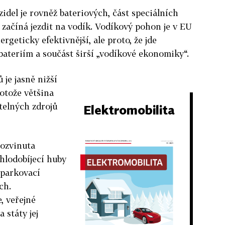
idel je rovněž bateriových, část speciálních
 začíná jezdit na vodík. Vodíkový pohon je v EU
ergeticky efektivnější, ale proto, že jde
 bateriím a součást širší „vodíkové ekonomiky“.
 je jasně nižší
otože většina
itelných zdrojů
Elektromobilita
rozvinuta
hlodobíjecí huby
 parkovací
ch.
e, veřejné
a státy jej