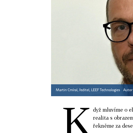
Martin Cmíral, ředitel, LEEF Technologies
Autor
K
dyž mluvíme o el
realita s obraze
řekněme za deset