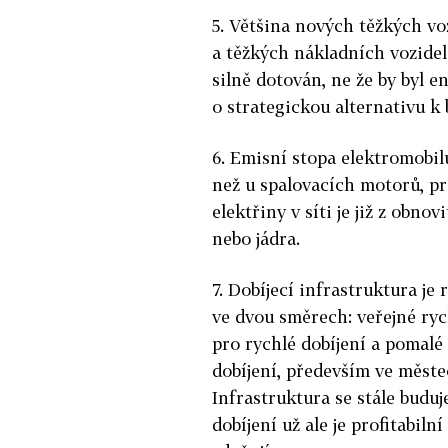
5. Většina nových těžkých voz
a těžkých nákladních vozidel
silně dotován, ne že by byl en
o strategickou alternativu k
6. Emisní stopa elektromobilů
než u spalovacích motorů, pr
elektřiny v síti je již z obnov
nebo jádra.
7. Dobíjecí infrastruktura je 
ve dvou směrech: veřejné ryc
pro rychlé dobíjení a pomalé
dobíjení, především ve měste
Infrastruktura se stále buduj
dobíjení už ale je profitabilní 