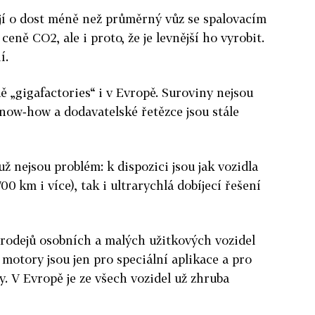
jí o dost méně než průměrný vůz se spalovacím
eně CO2, ale i proto, že je levnější ho vyrobit.
í.
dě „gigafactories“ i v Evropě. Suroviny nejsou
now‑how a dodavatelské řetězce jsou stále
už nejsou problém: k dispozici jsou jak vozidla
00 km i více), tak i ultrarychlá dobíjecí řešení
prodejů osobních a malých užitkových vozidel
 motory jsou jen pro speciální aplikace a pro
 V Evropě je ze všech vozidel už zhruba