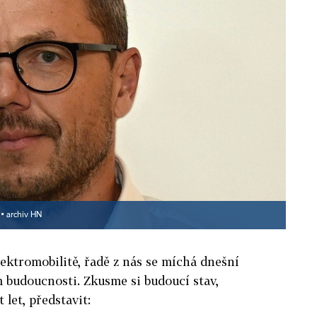
 ▪
archiv HN
ektromobilitě, řadě z nás se míchá dnešní
m budoucnosti. Zkusme si budoucí stav,
 let, představit: