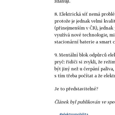
zdaňují.
8. Elektrická síť nemá problé
protože je jednak velmi kvali
(přinejmenším v ČR), jednak
využívá nové technologie, mi
stacionární baterie a smart 
9. Mentální blok odpůrců ele
pryč: řidiči si zvykli, že rež
být jiný než u čerpání paliva,
s tím třeba počítat a že elek
Je to představitelné?
Článek byl publikován ve spe
#elektromobilita