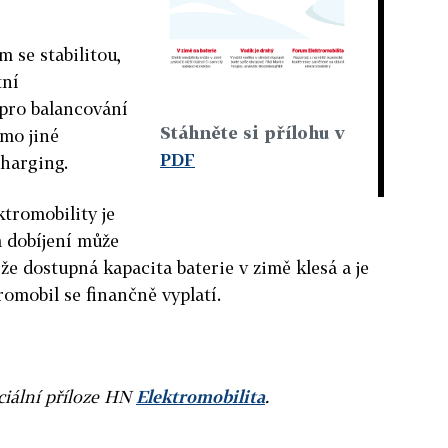
m se stabilitou,
tní
 pro balancování
Stáhněte si přílohu v
mo jiné
PDF
charging.
ktromobility je
im dobíjení může
 že dostupná kapacita baterie v zimě klesá a je
tromobil se finančně vyplatí.
ciální příloze HN
Elektromobilita
.