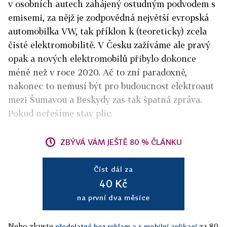
v osobních autech zahájený ostudným podvodem s
emisemi, za nějž je zodpovědná největší evropská
automobilka VW, tak příklon k (teoreticky) zcela
čisté elektromobilitě. V Česku zažíváme ale pravý
opak a nových elektromobilů přibylo dokonce
méně než v roce 2020. Ač to zní paradoxně,
nakonec to nemusí být pro budoucnost elektroaut
mezi Šumavou a Beskydy zas tak špatná zpráva.
Pokud neřešíme stav plic.
ZBÝVÁ VÁM JEŠTĚ 80 % ČLÁNKU
Číst dál za
40 Kč
na první dva měsíce
Nebo zkuste
za 80
předplatné bez reklam a s mobilní aplikací