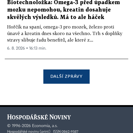
Biotechnoložka: Omega-3 před úpadkem
mozku nepomohou, kreatin dosahuje
skvělých výsledků. Má to ale háček
Hořčík na spaní, omega-3 pro mozek, železo proti
únavě a kreatin dnes skoro na všechno. Trh s doplňky
stravy slibuje řadu benefitů, ale které z...
6. 8. 2026 ▪ 16:13 min.
DALŠÍ ZPRÁVY
©
1996-2026
Economia, a.s.
Hospodářské noviny (print) ISSN 0862-9587