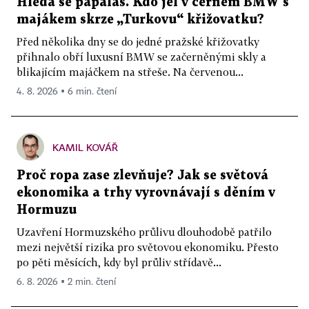
Hledá se papaláš. Kdo jel v černém BMW s
majákem skrze „Turkovu“ křižovatku?
Před několika dny se do jedné pražské křižovatky
přihnalo obří luxusní BMW se začerněnými skly a
blikajícím majáčkem na střeše. Na červenou...
4. 8. 2026 ▪ 6 min. čtení
KAMIL KOVÁŘ
Proč ropa zase zlevňuje? Jak se světová
ekonomika a trhy vyrovnávají s děním v
Hormuzu
Uzavření Hormuzského průlivu dlouhodobě patřilo
mezi největší rizika pro světovou ekonomiku. Přesto
po pěti měsících, kdy byl průliv střídavě...
6. 8. 2026 ▪ 2 min. čtení