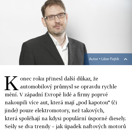
Autor ▪
Libor Fojtík
K
onec roku přinesl další důkaz, že
automobilový průmysl se opravdu rychle
mění. V západní Evropě lidé a firmy poprvé
nakoupili více aut, která mají „pod kapotou“ (či
jinde) pouze elektromotory, než takových,
která spoléhají na kdysi populární úsporné diesely.
Sešly se dva trendy – jak úpadek naftových motorů