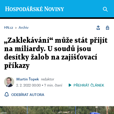
HN.cz
›
Archiv
„Zaklekávání“ může stát přijít
na miliardy. U soudů jsou
desítky žalob na zajišťovací
příkazy
Martin Ťopek
redaktor
PŘEHRÁT ČLÁNEK
2. 2. 2022 00:00 ▪ 7 min. čtení
ODEBÍRAT AUTORA