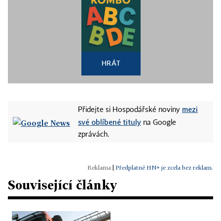
HRÁT
mezi
Přidejte si Hospodářské noviny
své oblíbené tituly
na Google
zprávách.
|
Předplatné HN+ je zcela bez reklam.
Související články