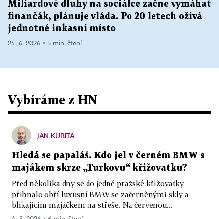
Miliardové dluhy na sociálce začne vymáhat
finančák, plánuje vláda. Po 20 letech ožívá
jednotné inkasní místo
24. 6. 2026 ▪ 5 min. čtení
Vybíráme z HN
JAN KUBITA
Hledá se papaláš. Kdo jel v černém BMW s
majákem skrze „Turkovu“ křižovatku?
Před několika dny se do jedné pražské křižovatky
přihnalo obří luxusní BMW se začerněnými skly a
blikajícím majáčkem na střeše. Na červenou...
4. 8. 2026 ▪ 6 min. čtení