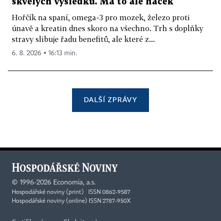
skvělých výsledků. Má to ale háček
Hořčík na spaní, omega-3 pro mozek, železo proti
únavě a kreatin dnes skoro na všechno. Trh s doplňky
stravy slibuje řadu benefitů, ale které z...
6. 8. 2026 ▪ 16:13 min.
DALŠÍ ZPRÁVY
©
1996-2026
Economia, a.s.
Hospodářské noviny (print) ISSN 0862-9587
Hospodářské noviny (online) ISSN 2787-950X