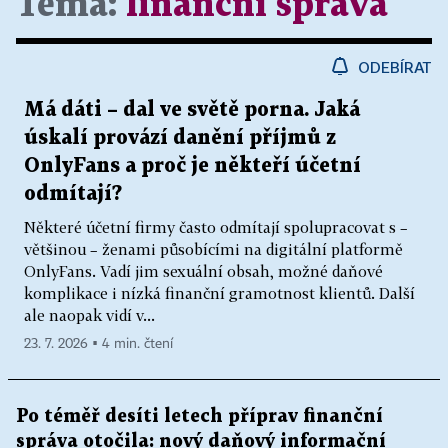
Téma:
finanční správa
ODEBÍRAT
Má dáti – dal ve světě porna. Jaká
úskalí provází danění příjmů z
OnlyFans a proč je někteří účetní
odmítají?
Některé účetní firmy často odmítají spolupracovat s –
většinou – ženami působícími na digitální platformě
OnlyFans. Vadí jim sexuální obsah, možné daňové
komplikace i nízká finanční gramotnost klientů. Další
ale naopak vidí v...
23. 7. 2026 ▪ 4 min. čtení
Po téměř desíti letech příprav finanční
správa otočila: nový daňový informační