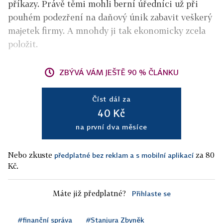
příkazy. Právě těmi mohli berní úředníci už při
pouhém podezření na daňový únik zabavit veškerý
majetek firmy. A mnohdy ji tak ekonomicky zcela
položit.
ZBÝVÁ VÁM JEŠTĚ 90 % ČLÁNKU
Číst dál za
40 Kč
na první dva měsíce
Nebo zkuste
za 80
předplatné bez reklam a s mobilní aplikací
Kč.
Máte již předplatné?
Přihlaste se
#finanční správa
#Stanjura Zbyněk