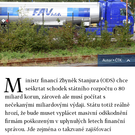
Autor ▪
ČTK
M
inistr financí Zbyněk Stanjura (ODS) chce
seškrtat schodek státního rozpočtu o 80
miliard korun, zároveň ale musí počítat s
nečekanými miliardovými výdaji. Státu totiž reálně
hrozí, že bude muset vyplácet masivní odškodnění
firmám poškozeným v uplynulých letech finanční
správou. Jde zejména o takzvané zajišťovací