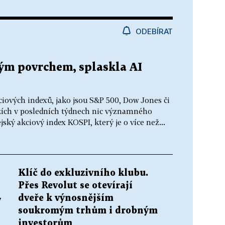
ODEBÍRAT
ým povrchem, splaskla AI
ciových indexů, jako jsou S&P 500, Dow Jones či
zích v posledních týdnech nic významného
ský akciový index KOSPI, který je o více než...
Klíč do exkluzivního klubu.
Přes Revolut se otevírají
dveře k výnosnějším
v
soukromým trhům i drobným
investorům