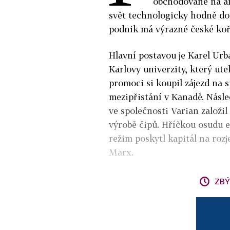
obchodované na am
svět technologicky hodně do
podnik má výrazné české koře
Hlavní postavou je Karel Urb
Karlovy univerzity, který ute
promoci si koupil zájezd na 
mezipřistání v Kanadě. Násle
ve společnosti Varian založil
výrobě čipů. Hříčkou osudu 
režim poskytl kapitál na roz
Marx.
ZBÝ