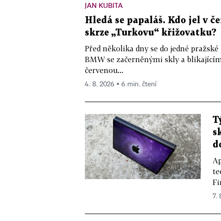
JAN KUBITA
Hledá se papaláš. Kdo jel v
skrze „Turkovu“ křižovatku?
Před několika dny se do jedné pražské
BMW se začerněnými skly a blikající
červenou...
4. 8. 2026 ▪ 6 min. čtení
T
s
d
Ap
te
Fi
7.