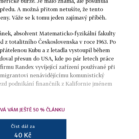
erické burze. Je málo známá, ale posunula
předu. A možná přitom netušíte, že tento
ny. Váže se k tomu jeden zajímavý příběh.
ánek, absolvent Matematicko-fyzikální fakulty
kl z totalitního Československa v roce 1963. Po
spřátelenou Kubu a z letadla vystoupil během
doval přesun do USA, kde po pár letech práce
 firmu Randex vyvíjející zařízení používané při
emigrantovi nenávidějícímu komunistický
jezd podnikání finančník z Kalifornie jménem
VÁ VÁM JEŠTĚ 50 % ČLÁNKU
Číst dál za
40 Kč