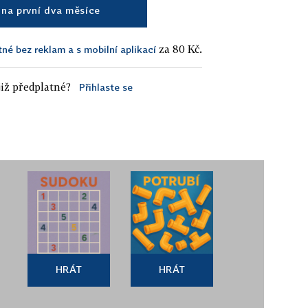
na první dva měsíce
za 80 Kč.
tné bez reklam a s mobilní aplikací
iž předplatné?
Přihlaste se
HRÁT
HRÁT