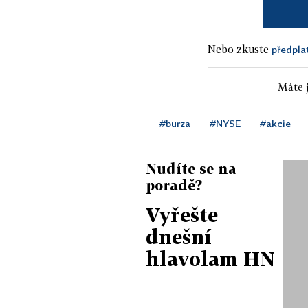
Nebo zkuste
předpla
Máte j
#burza
#NYSE
#akcie
Nudíte se na
poradě?
Vyřešte
dnešní
hlavolam HN