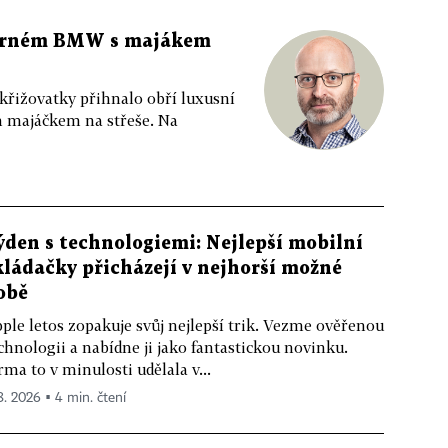
 černém BMW s majákem
 křižovatky přihnalo obří luxusní
m majáčkem na střeše. Na
ýden s technologiemi: Nejlepší mobilní
kládačky přicházejí v nejhorší možné
obě
ple letos zopakuje svůj nejlepší trik. Vezme ověřenou
chnologii a nabídne ji jako fantastickou novinku.
rma to v minulosti udělala v...
 8. 2026 ▪ 4 min. čtení