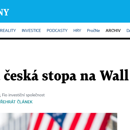
ARCHIV
REALITY
INVESTICE
PODCASTY
HRY
PročNe
D
česká stopa na Wall 
 Fio investiční společnost
PŘEHRÁT ČLÁNEK