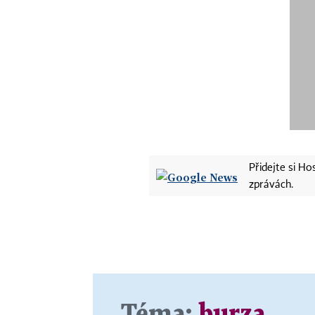
Přidejte si H
zprávách.
Téma:
burza