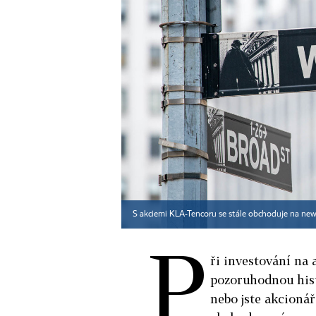
S akciemi KLA-Tencoru se stále obchoduje na ne
P
ři investování na 
pozoruhodnou hist
nebo jste akcionář