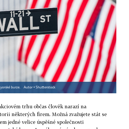
wyorské burze.
Autor ▪
Shutterstock
akciovém trhu občas člověk narazí na
orii některých firem. Možná zvažujete stát se
em jedné velice úspěšné společnosti