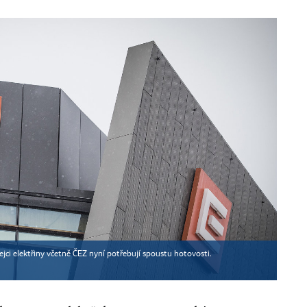
ejci elektřiny včetně ČEZ nyní potřebují spoustu hotovosti.