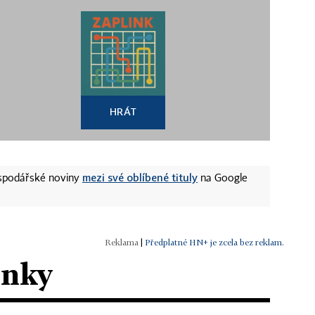
HRÁT
mezi své oblíbené tituly
ospodářské noviny
na Google
|
Předplatné HN+ je zcela bez reklam.
ánky