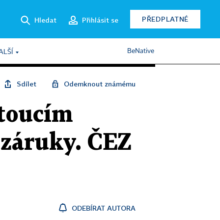
PŘEDPLATNÉ
Hledat
Přihlásit se
BeNative
ALŠÍ
Sdílet
Odemknout známému
stoucím
 záruky. ČEZ
ODEBÍRAT AUTORA