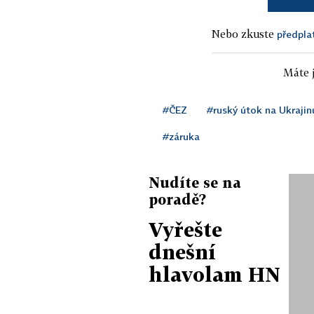
Nebo zkuste
předpla
Máte j
#ČEZ
#ruský útok na Ukraji
#záruka
Nudíte se na
poradě?
Vyřešte
dnešní
hlavolam HN