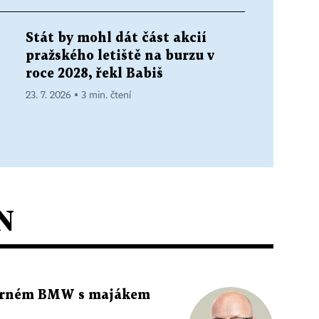
Stát by mohl dát část akcií
pražského letiště na burzu v
roce 2028, řekl Babiš
23. 7. 2026 ▪ 3 min. čtení
N
 černém BMW s majákem