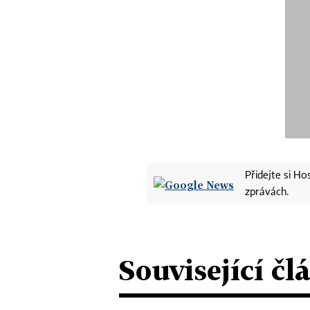
Přidejte si H
zprávách.
Související čl