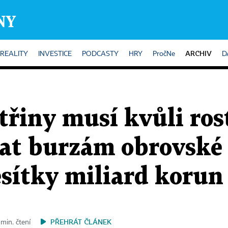
ARCHIV
REALITY
INVESTICE
PODCASTY
HRY
PročNe
D
třiny musí kvůli ro
at burzám obrovské
esítky miliard korun
PŘEHRÁT ČLÁNEK
min. čtení