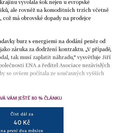
krajinu vyvolala šok nejen u evropské
itiků, ale rovněž na komoditních trzích včetně
u, což má obrovské dopady na prodejce
adavky burz s energiemi na dodání peněz od
 jako záruka za dodržení kontraktu. „V případě,
dal, tak musí zaplatit náhradu,“ vysvětluje Jiří
polečnosti ENA a ředitel Asociace nezávislých
by se ovšem počítala ze současných vyšších
VÁ VÁM JEŠTĚ 80 % ČLÁNKU
Číst dál za
40 Kč
na první dva měsíce