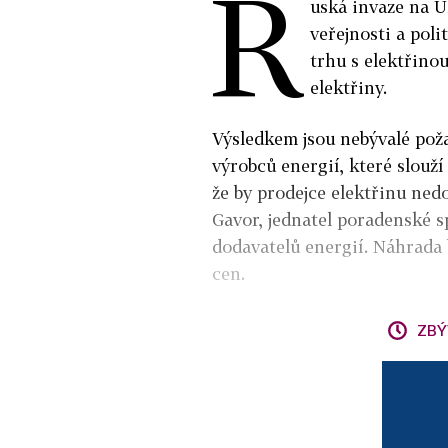
R
uská invaze na U
veřejnosti a pol
trhu s elektřino
elektřiny.
Výsledkem jsou nebývalé pož
výrobců energií, které slouží
že by prodejce elektřinu nedo
Gavor, jednatel poradenské s
dodavatelů energií. Náhrada 
cen.
ZBÝ