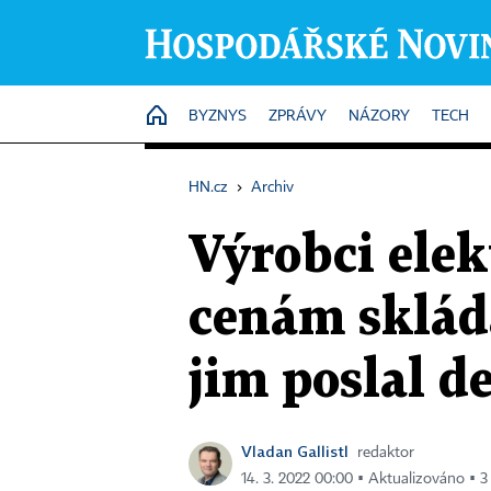
HOME
BYZNYS
ZPRÁVY
NÁZORY
TECH
HN.cz
›
Archiv
Výrobci elek
cenám sklád
jim poslal d
Vladan Gallistl
redaktor
14. 3. 2022 00:00 ▪ Aktualizováno ▪ 3 