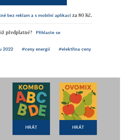
za 80 Kč.
tné bez reklam a s mobilní aplikací
iž předplatné?
Přihlaste se
nu 2022
#ceny energií
#elektřina ceny
HRÁT
HRÁT