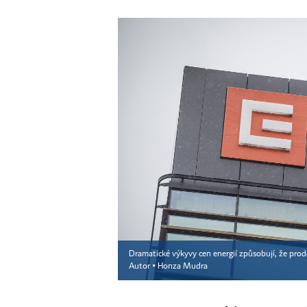
Dramatické výkyvy cen energií způsobují, že prod
Autor ▪
Honza Mudra