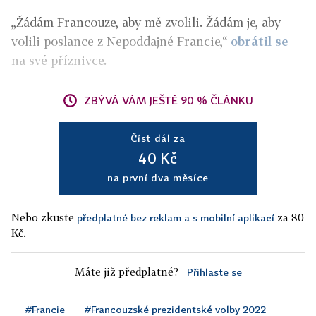
„Žádám Francouze, aby mě zvolili. Žádám je, aby
volili poslance z Nepoddajné Francie,“
obrátil se
na své příznivce.
ZBÝVÁ VÁM JEŠTĚ 90 % ČLÁNKU
Číst dál za
40 Kč
na první dva měsíce
Nebo zkuste
za 80
předplatné bez reklam a s mobilní aplikací
Kč.
Máte již předplatné?
Přihlaste se
#Francie
#Francouzské prezidentské volby 2022