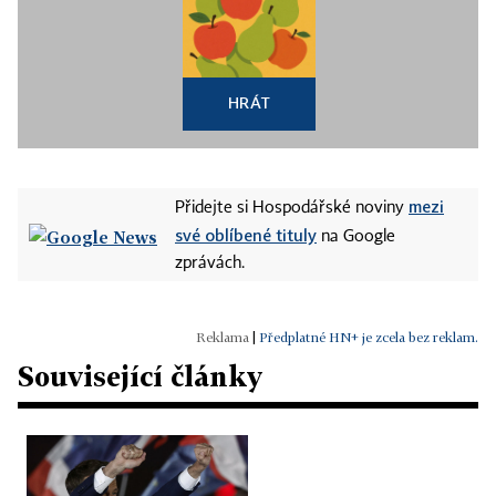
HRÁT
mezi
Přidejte si Hospodářské noviny
své oblíbené tituly
na Google
zprávách.
|
Předplatné HN+ je zcela bez reklam.
Související články