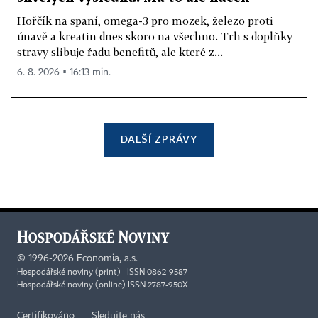
Hořčík na spaní, omega-3 pro mozek, železo proti
únavě a kreatin dnes skoro na všechno. Trh s doplňky
stravy slibuje řadu benefitů, ale které z...
6. 8. 2026 ▪ 16:13 min.
DALŠÍ ZPRÁVY
©
1996-2026
Economia, a.s.
Hospodářské noviny (print) ISSN 0862-9587
Hospodářské noviny (online) ISSN 2787-950X
Certifikováno
Sledujte nás