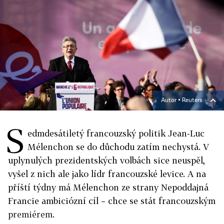
Autor ▪
Reuters
S
edmdesátiletý francouzský politik Jean-Luc
Mélenchon se do důchodu zatím nechystá. V
uplynulých prezidentských volbách sice neuspěl,
vyšel z nich ale jako lídr francouzské levice. A na
příští týdny má Mélenchon ze strany Nepoddajná
Francie ambiciózní cíl – chce se stát francouzským
premiérem.