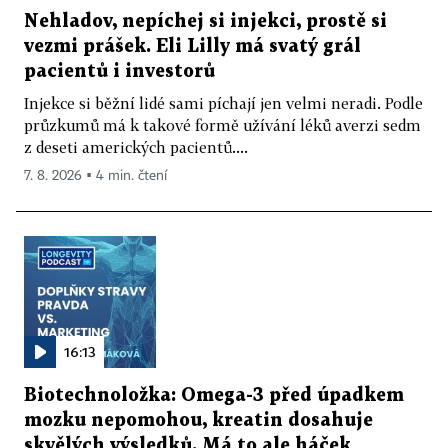
Nehladov, nepíchej si injekci, prostě si
vezmi prášek. Eli Lilly má svatý grál
pacientů i investorů
Injekce si běžní lidé sami píchají jen velmi neradi. Podle
průzkumů má k takové formě užívání léků averzi sedm
z deseti amerických pacientů....
7. 8. 2026 ▪ 4 min. čtení
16:13
Biotechnoložka: Omega-3 před úpadkem
mozku nepomohou, kreatin dosahuje
skvělých výsledků. Má to ale háček