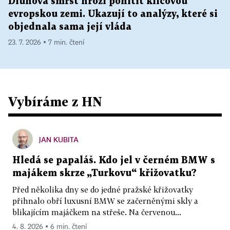
Dluhová smršť hrozí pohltit klíčovou
evropskou zemi. Ukazují to analýzy, které si
objednala sama její vláda
23. 7. 2026 ▪ 7 min. čtení
Vybíráme z HN
JAN KUBITA
Hledá se papaláš. Kdo jel v černém BMW s
majákem skrze „Turkovu“ křižovatku?
Před několika dny se do jedné pražské křižovatky
přihnalo obří luxusní BMW se začerněnými skly a
blikajícím majáčkem na střeše. Na červenou...
4. 8. 2026 ▪ 6 min. čtení