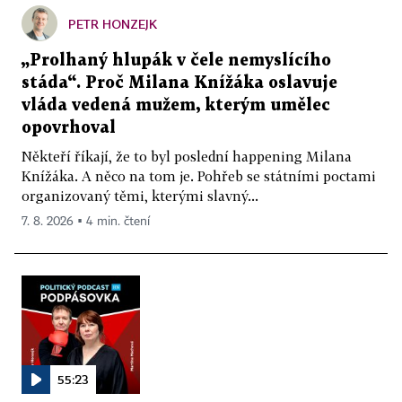
PETR HONZEJK
„Prolhaný hlupák v čele nemyslícího
stáda“. Proč Milana Knížáka oslavuje
vláda vedená mužem, kterým umělec
opovrhoval
Někteří říkají, že to byl poslední happening Milana
Knížáka. A něco na tom je. Pohřeb se státními poctami
organizovaný těmi, kterými slavný...
7. 8. 2026 ▪ 4 min. čtení
55:23