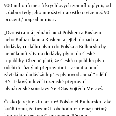
900 milionů metrů krychlových zemního plynu, od
1. dubna tedy jeho množství narostlo o více než 90
procent,“ napsal ministr.
„Dvoustranná jednání mezi Polskem a Ruskem
nebo Bulharskem a Ruskem a jejich dopad na
dodávky ruského plynu do Polska a Bulharska by
neměla mít vliv na dodávky plynu do České
republiky. Obecně platí, že Česká republika plyn
odebírá různými přepravními trasami a není
závislá na dodávkách přes plynovod Jamal,“ sdělil
HN tiskový mluvčí
tuzemské přepravní
plynárenské soustavy Net4Gas
Vojtěch Meravý.
Česko je v jiné situaci než Polsko či Bulharsko také
kvůli tomu, že tuzemští obchodníci nemají přímý
kontrakt s ruským Gazpromem. Původní