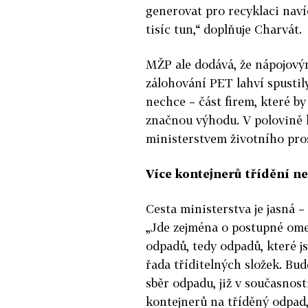
generovat pro recyklaci naví
tisíc tun,“ doplňuje Charvát.
MŽP ale dodává, že nápojový
zálohování PET lahví spusti
nechce – část firem, které by
značnou výhodu. V polovině k
ministerstvem životního pros
Více kontejnerů třídění 
Cesta ministerstva je jasná –
„Jde zejména o postupné om
odpadů, tedy odpadů, které j
řada tříditelných složek. Bud
sběr odpadu, již v současnost
kontejnerů na tříděný odpad,