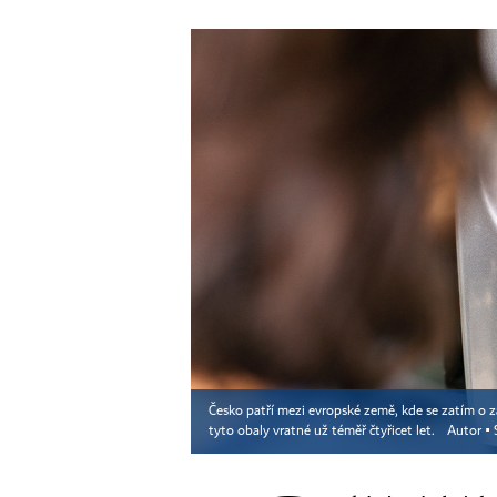
Česko patří mezi evropské země, kde se zatím o z
tyto obaly vratné už téměř čtyřicet let.
Autor ▪