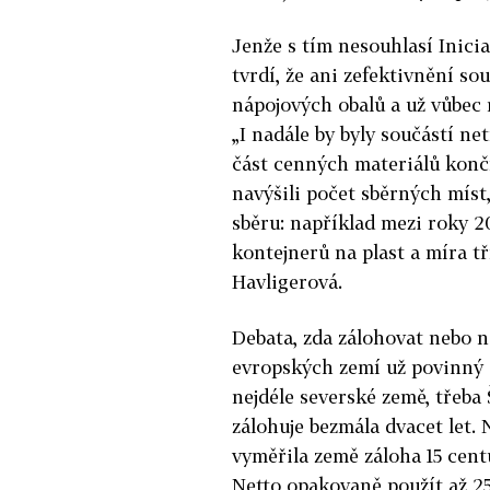
Jenže s tím nesouhlasí Inici
tvrdí, že ani zefektivnění s
nápojových obalů a už vůbec 
„I nadále by byly součástí n
část cenných materiálů konč
navýšili počet sběrných míst
sběru: například mezi roky 20
kontejnerů na plast a míra t
Havligerová.
Debata, zda zálohovat nebo n
evropských zemí už povinný 
nejdéle severské země, třeb
zálohuje bezmála dvacet let. 
vyměřila země záloha 15 cent
Netto opakovaně použít až 25