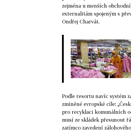
zejména u menších obchodní
externalitám spojeným s přev
Ondřej Charvát.
Podle resortu navíc systém 
zmíněné evropské cíle: „Česká
pro recyklaci komunálních o
musí ze skládek přesunout ř
zatímco zavedení zálohovéh