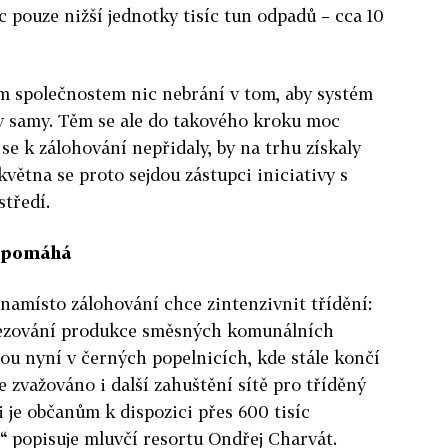
c pouze nižší jednotky tisíc tun odpadů – cca 10
m společnostem nic nebrání v tom, aby systém
ly samy. Těm se ale do takového kroku moc
 se k zálohování nepřidaly, by na trhu získaly
větna se proto sejdou zástupci iniciativy s
tředí.
nepomáhá
 namísto zálohování chce zintenzivnit třídění:
ezování produkce směsných komunálních
sou nyní v černých popelnicích, kde stále končí
e zvažováno i další zahuštění sítě pro tříděný
i je občanům k dispozici přes 600 tisíc
“ popisuje mluvčí resortu Ondřej Charvát.