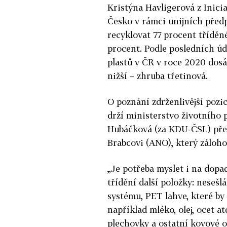
Kristýna Havligerová z Inicia
Česko v rámci unijních předp
recyklovat 77 procent třídě
procent. Podle posledních úd
plastů v ČR v roce 2020 dosá
nižší – zhruba třetinová.
O poznání zdrženlivější pozic
drží ministerstvo životního 
Hubáčková (za KDU-ČSL) pře
Brabcovi (ANO), který zálohov
„Je potřeba myslet i na dopa
třídění další položky: neseš
systému, PET lahve, které by
například mléko, olej, ocet a
plechovky a ostatní kovové 