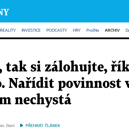
ARCHIV
REALITY
INVESTICE
PODCASTY
HRY
PročNe
D
, tak si zálohujte, ří
. Nařídit povinnost 
ím nechystá
PŘEHRÁT ČLÁNEK
in. čtení