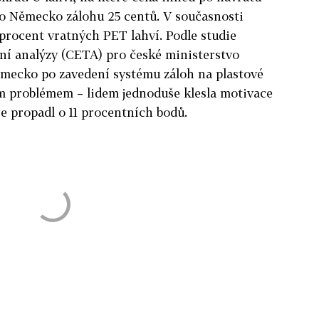
lo Německo zálohu 25 centů. V současnosti
 procent vratných PET lahví. Podle studie
ní analýzy (CETA) pro české ministerstvo
ěmecko po zavedení systému záloh na plastové
m problémem – lidem jednoduše klesla motivace
 se propadl o 11 procentních bodů.