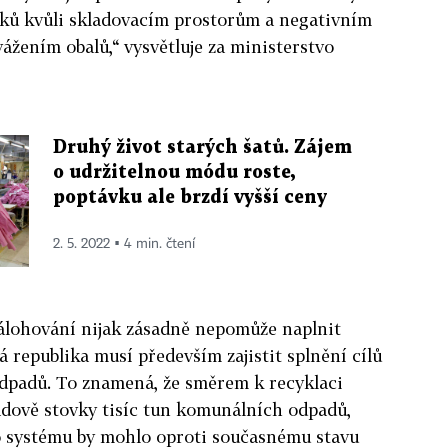
ků kvůli skladovacím prostorům a negativním
ážením obalů,“ vysvětluje za ministerstvo
Druhý život starých šatů. Zájem
o udržitelnou módu roste,
poptávku ale brzdí vyšší ceny
2. 5. 2022 ▪ 4 min. čtení
zálohování nijak zásadně nepomůže naplnit
 republika musí především zajistit splnění cílů
dpadů. To znamená, že směrem k recyklaci
ádově stovky tisíc tun komunálních odpadů,
o systému by mohlo oproti současnému stavu