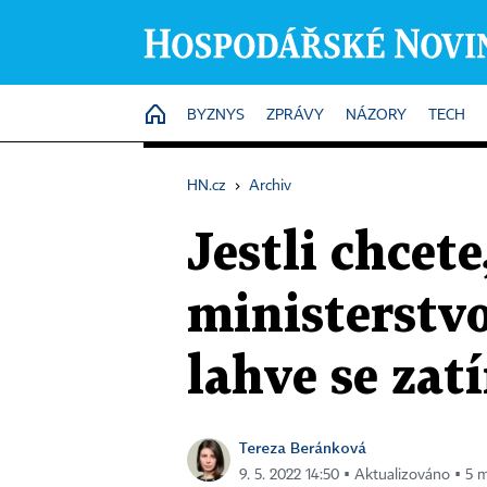
HOME
BYZNYS
ZPRÁVY
NÁZORY
TECH
HN.cz
›
Archiv
Jestli chcete
ministerstvo
lahve se zat
Tereza Beránková
9. 5. 2022 14:50 ▪ Aktualizováno ▪ 5 m