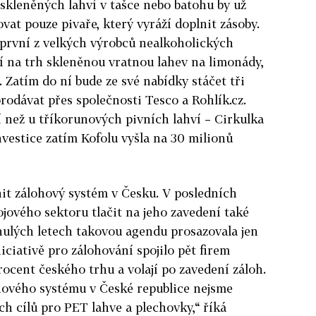
skleněných lahví v tašce nebo batohu by už
at pouze pivaře, který vyráží doplnit zásoby.
 první z velkých výrobců nealkoholických
í na trh skleněnou vratnou lahev na limonády,
 Zatím do ní bude ze své nabídky stáčet tři
rodávat přes společnosti Tesco a Rohlík.cz.
í než u tříkorunových pivních lahví – Cirkulka
vestice zatím Kofolu vyšla na 30 milionů
it zálohový systém v Česku. V posledních
ojového sektoru tlačit na jeho zavedení také
nulých letech takovou agendu prosazovala jen
iciativě pro zálohování spojilo pět firem
rocent českého trhu a volají po zavedení záloh.
hového systému v České republice nejsme
h cílů pro PET lahve a plechovky,“ říká