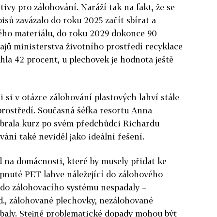
tivy pro zálohování. Naráží tak na fakt, že se
isů zavázalo do roku 2025 začít sbírat a
ného materiálu, do roku 2029 dokonce 90
ajů ministerstva životního prostředí recyklace
hla 42 procent, u plechovek je hodnota ještě
i si v otázce zálohování plastových lahví stále
prostředí. Současná šéfka resortu Anna
brala kurz po svém předchůdci Richardu
ání také neviděl jako ideální řešení.
d na domácnosti, které by musely přidat ke
lápnuté PET lahve náležející do zálohového
 do zálohovacího systému nespadaly –
td., zálohované plechovky, nezálohované
obaly. Stejně problematické dopady mohou být