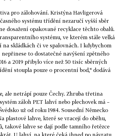
ativa pro zálohování. Kristýna Havligerová
oučasného systému třídění nezaručí vyšší sběr
ne dosažení opakované recyklace těchto obalů.
etransparentního systému, ve kterém stále velká
í na skládkách či ve spalovnách. I kdybychom
, nepřinese to dostatečné navýšení zpětného
16 a 2019 přibylo více než 50 tisíc sběrných
řídění stoupla pouze o procentní bod,“ dodává
e, ale netrápí pouze Čechy. Zhruba třetina
systém záloh PET lahví nebo plechovek má –
a Švédsko už od roku 1984. Sousední Německo
Na plastové lahve, které se vracejí do oběhu,
ů, takové lahve se dají podle tamního řetězce
krát. U lahví, na které čeká ihned po návratu