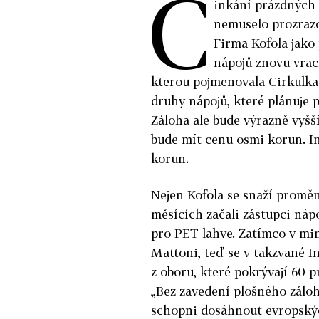
C
inkání prázdných 
nemuselo prozrazov
Firma Kofola jako
nápojů znovu vrac
kterou pojmenovala Cirkulka.
druhy nápojů, které plánuje p
Záloha ale bude výrazně vyšš
bude mít cenu osmi korun. In
korun.
Nejen Kofola se snaží proměn
měsících začali zástupci náp
pro PET lahve. Zatímco v mi
Mattoni, teď se v takzvané In
z oboru, které pokrývají 60 p
„Bez zavedení plošného zálo
schopni dosáhnout evropskýc