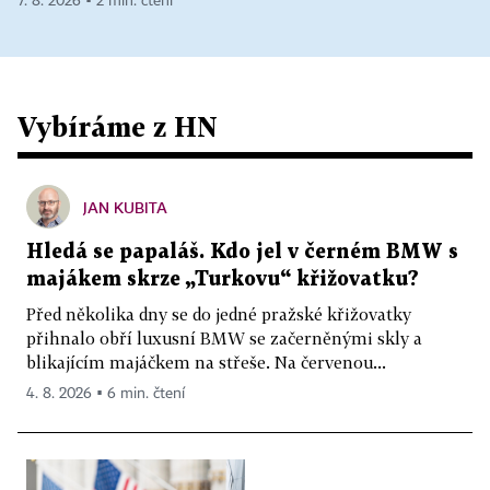
7. 8. 2026 ▪ 2 min. čtení
Vybíráme z HN
JAN KUBITA
Hledá se papaláš. Kdo jel v černém BMW s
majákem skrze „Turkovu“ křižovatku?
Před několika dny se do jedné pražské křižovatky
přihnalo obří luxusní BMW se začerněnými skly a
blikajícím majáčkem na střeše. Na červenou...
4. 8. 2026 ▪ 6 min. čtení