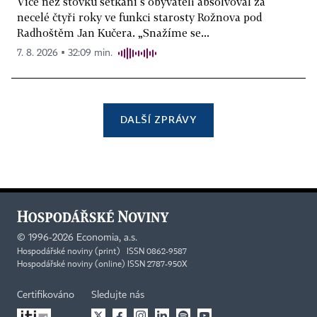
Více než stovku setkání s obyvateli absolvoval za
necelé čtyři roky ve funkci starosty Rožnova pod
Radhoštěm Jan Kučera. „Snažíme se...
7. 8. 2026 ▪ 32:09 min.
DALŠÍ ZPRÁVY
©
1996-2026
Economia, a.s.
Hospodářské noviny (print) ISSN 0862-9587
Hospodářské noviny (online) ISSN 2787-950X
Certifikováno
Sledujte nás