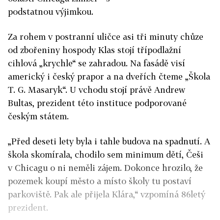
podstatnou výjimkou.
Za rohem v postranní uličce asi tři minuty chůze
od zbořeniny hospody Klas stojí třípodlažní
cihlová „krychle“ se zahradou. Na fasádě visí
americký i český prapor a na dveřích čteme „Škola
T. G. Masaryk“. U vchodu stojí právě Andrew
Bultas, prezident této instituce podporované
českým státem.
„Před deseti lety byla i tahle budova na spadnutí. A
škola skomírala, chodilo sem minimum dětí, Češi
v Chicagu o ni neměli zájem. Dokonce hrozilo, že
pozemek koupí město a místo školy tu postaví
parkoviště. Pak ale přijela Klára,“ vzpomíná 86letý
prezident.