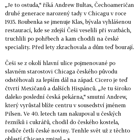
„Je to ostuda,“ říká Andrew Bultas, Čechoameričan
druhé generace narozený tady v Chicagu v roce
1935. Roubenka se jmenuje Klas, bývala vyhlášenou
restaurací, kde se zdejší Češi veselili při svatbách,
truchlili po pohřbech a kam chodili na české
speciality. Před lety zkrachovala a dům teď bourají.
Češi se z okolí hlavní ulice pojmenované po
slavném starostovi Chicaga českého původu
odstěhovali za lepším dál na západ. Cicero je teď
čtvrtí Mexičanů a dalších Hispánců. „Je tu široko
daleko poslední česká pekárna,“ smutní Andrew,
který vyrůstal blíže centru v sousedství jménem
Pilsen. Ve 40. letech tam nakupoval u českých
řezníků i cukrářů, chodil do českého kostela,
rodiče četli české noviny. Tenhle svět už z těchto
oblastí Chicaga zmizel – s