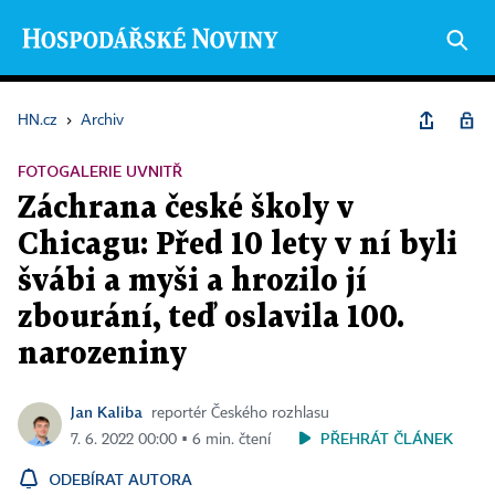
HN.cz
›
Archiv
FOTOGALERIE UVNITŘ
Záchrana české školy v
Chicagu: Před 10 lety v ní byli
švábi a myši a hrozilo jí
zbourání, teď oslavila 100.
narozeniny
Jan Kaliba
reportér Českého rozhlasu
PŘEHRÁT ČLÁNEK
7. 6. 2022 00:00 ▪ 6 min. čtení
ODEBÍRAT AUTORA