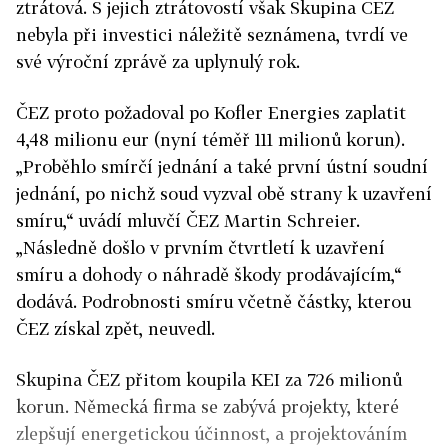
ztrátová. S jejich ztrátovostí však Skupina ČEZ
nebyla při investici náležitě seznámena
, tvrdí ve
své výroční zprávě za uplynulý rok.
ČEZ proto požadoval po Kofler Energies zaplatit
4,48 milionu eur (nyní téměř 111 milionů korun).
„Proběhlo smírčí jednání a také první ústní soudní
jednání, po nichž soud vyzval obě strany k uzavření
smíru,“ uvádí mluvčí ČEZ Martin Schreier.
„Následně došlo v prvním čtvrtletí k uzavření
smíru a dohody o náhradě škody prodávajícím,“
dodává. Podrobnosti smíru včetně částky, kterou
ČEZ získal zpět, neuvedl.
Skupina ČEZ přitom koupila KEI za 726 milionů
korun. Německá firma se zabývá projekty, které
zlepšují energetickou účinnost, a projektováním