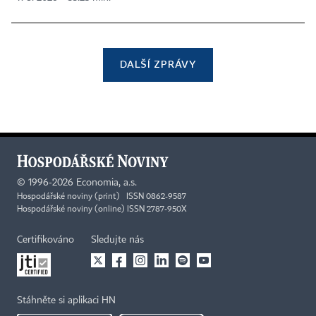
DALŠÍ ZPRÁVY
©
1996-2026
Economia, a.s.
Hospodářské noviny (print) ISSN 0862-9587
Hospodářské noviny (online) ISSN 2787-950X
Certifikováno
Sledujte nás
Stáhněte si aplikaci HN