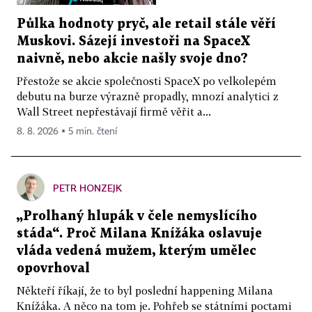
Půlka hodnoty pryč, ale retail stále věří
Muskovi. Sázejí investoři na SpaceX
naivně, nebo akcie našly svoje dno?
Přestože se akcie společnosti SpaceX po velkolepém
debutu na burze výrazně propadly, mnozí analytici z
Wall Street nepřestávají firmě věřit a...
8. 8. 2026 ▪ 5 min. čtení
PETR HONZEJK
„Prolhaný hlupák v čele nemyslícího
stáda“. Proč Milana Knížáka oslavuje
vláda vedená mužem, kterým umělec
opovrhoval
Někteří říkají, že to byl poslední happening Milana
Knížáka. A něco na tom je. Pohřeb se státními poctami