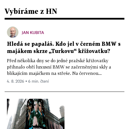
Vybíráme z HN
JAN KUBITA
Hledá se papaláš. Kdo jel v černém BMW s
majákem skrze „Turkovu“ křižovatku?
Před několika dny se do jedné pražské křižovatky
přihnalo obří luxusní BMW se začerněnými skly a
blikajícím majáčkem na střeše. Na červenou...
4. 8. 2026 ▪ 6 min. čtení