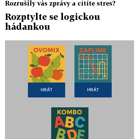
Rozrušily vás zprávy a cítíte stres?
Rozptylte se logickou
hádankou
HRÁT
HRÁT