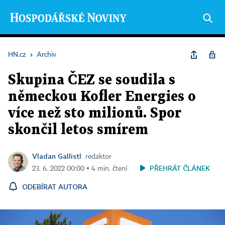
HN.cz
›
Archiv
Skupina ČEZ se soudila s
německou Kofler Energies o
více než sto milionů. Spor
skončil letos smírem
Vladan Gallistl
redaktor
PŘEHRÁT ČLÁNEK
23. 6. 2022 00:00 ▪ 4 min. čtení
ODEBÍRAT AUTORA