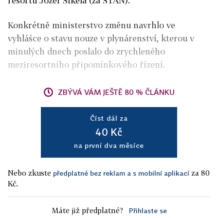
resortu Jozef Síkela (za STAN).
Konkrétně ministerstvo změnu navrhlo ve
vyhlášce o stavu nouze v plynárenství, kterou v
minulých dnech poslalo do zrychleného
meziresortního připomínkového řízení.
ZBÝVÁ VÁM JEŠTĚ 80 % ČLÁNKU
Číst dál za
40 Kč
na první dva měsíce
Nebo zkuste
za 80
předplatné bez reklam a s mobilní aplikací
Kč.
Máte již předplatné?
Přihlaste se