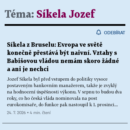
Téma:
Síkela Jozef
ODEBÍRAT
Síkela z Bruselu: Evropa ve světě
konečně přestává být naivní. Vztahy s
Babišovou vládou nemám skoro žádné
a ani je nechci
Jozef Síkela byl před vstupem do politiky vysoce
postaveným bankovním manažerem, takže je zvyklý
na hodnocení úspěšnosti výkonu. V srpnu to budou dva
roky, co ho česká vláda nominovala na post
eurokomisaře, do funkce pak nastoupil k 1. prosinci...
24. 7. 2026 ▪ 4 min. čtení