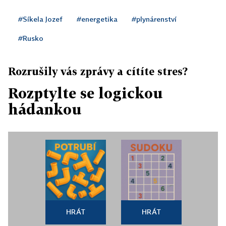
#Síkela Jozef
#energetika
#plynárenství
#Rusko
Rozrušily vás zprávy a cítíte stres?
Rozptylte se logickou
hádankou
HRÁT
HRÁT