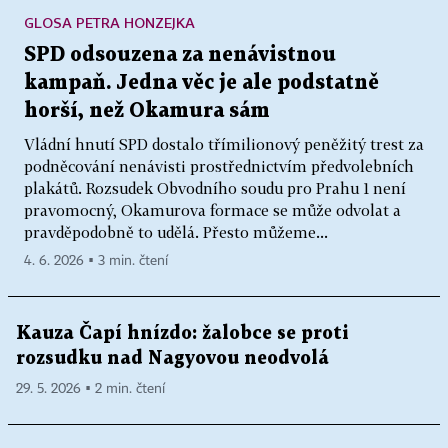
GLOSA PETRA HONZEJKA
SPD odsouzena za nenávistnou
kampaň. Jedna věc je ale podstatně
horší, než Okamura sám
Vládní hnutí SPD dostalo třímilionový peněžitý trest za
podněcování nenávisti prostřednictvím předvolebních
plakátů. Rozsudek Obvodního soudu pro Prahu 1 není
pravomocný, Okamurova formace se může odvolat a
pravděpodobně to udělá. Přesto můžeme...
4. 6. 2026 ▪ 3 min. čtení
Kauza Čapí hnízdo: žalobce se proti
rozsudku nad Nagyovou neodvolá
29. 5. 2026 ▪ 2 min. čtení