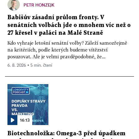
PETR HONZEJK
Babišův zásadní průlom fronty. V
senátních volbách jde o mnohem víc než o
27 křesel v paláci na Malé Straně
Kdo vyhraje letošní senátní volby? Záleží samozřejmě
na kritériích, podle kterých budeme vítězství
posuzovat. Ale je velmi pravděpodobné, že...
6. 8. 2026 ▪ 5 min. čtení
16:13
Biotechnoložka: Omega-3 před úpadkem