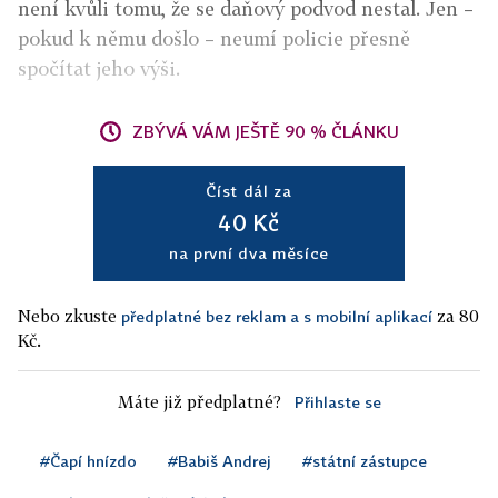
není kvůli tomu, že se daňový podvod nestal. Jen –
pokud k němu došlo – neumí policie přesně
spočítat jeho výši.
ZBÝVÁ VÁM JEŠTĚ 90 % ČLÁNKU
Číst dál za
40 Kč
na první dva měsíce
Nebo zkuste
za 80
předplatné bez reklam a s mobilní aplikací
Kč.
Máte již předplatné?
Přihlaste se
#Čapí hnízdo
#Babiš Andrej
#státní zástupce