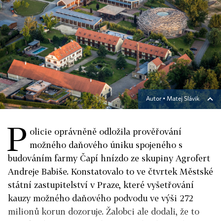
Autor ▪
Matej Slávik
P
olicie oprávněně odložila prověřování
možného daňového úniku spojeného s
budováním farmy Čapí hnízdo ze skupiny Agrofert
Andreje Babiše. Konstatovalo to ve čtvrtek Městské
státní zastupitelství v Praze, které vyšetřování
kauzy možného daňového podvodu ve výši 272
milionů korun dozoruje. Žalobci ale dodali, že to