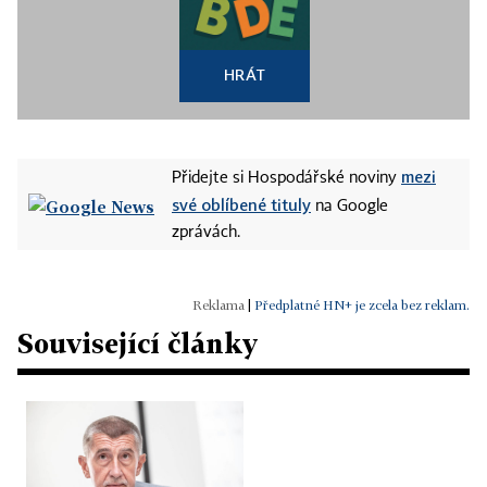
HRÁT
mezi
Přidejte si Hospodářské noviny
své oblíbené tituly
na Google
zprávách.
|
Předplatné HN+ je zcela bez reklam.
Související články