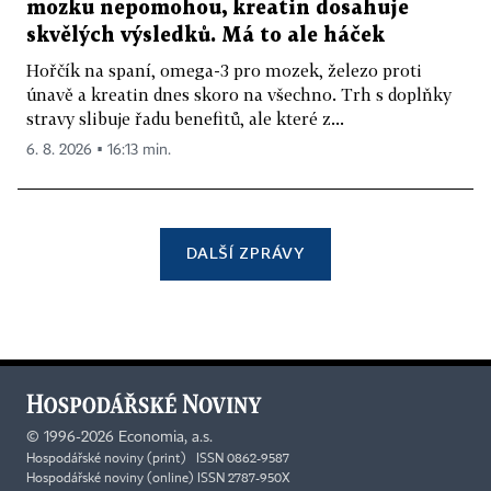
mozku nepomohou, kreatin dosahuje
skvělých výsledků. Má to ale háček
Hořčík na spaní, omega-3 pro mozek, železo proti
únavě a kreatin dnes skoro na všechno. Trh s doplňky
stravy slibuje řadu benefitů, ale které z...
6. 8. 2026 ▪ 16:13 min.
DALŠÍ ZPRÁVY
©
1996-2026
Economia, a.s.
Hospodářské noviny (print) ISSN 0862-9587
Hospodářské noviny (online) ISSN 2787-950X