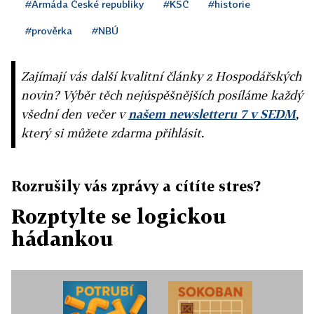
#Armáda České republiky
#KSČ
#historie
#prověrka
#NBÚ
Zajímají vás další kvalitní články z Hospodářských
novin? Výběr těch nejúspěšnějších posíláme každý
všední den večer v
našem newsletteru 7 v SEDM
,
který si můžete zdarma přihlásit.
Rozrušily vás zprávy a cítíte stres?
Rozptylte se logickou
hádankou