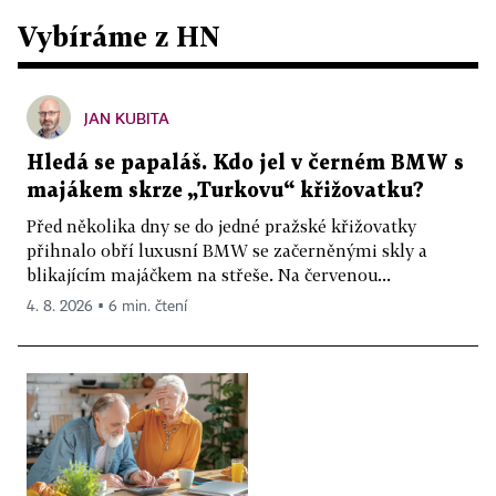
Vybíráme z HN
JAN KUBITA
Hledá se papaláš. Kdo jel v černém BMW s
majákem skrze „Turkovu“ křižovatku?
Před několika dny se do jedné pražské křižovatky
přihnalo obří luxusní BMW se začerněnými skly a
blikajícím majáčkem na střeše. Na červenou...
4. 8. 2026 ▪ 6 min. čtení