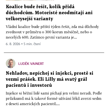
Koalice bude řešit, kolik přidá
důchodcům. Motoristé neodmítají ani
velkorysejší varianty
Vládní koalice bude příští týden řešit, zda má důchody
zvednout v průměru o 300 korun měsíčně, nebo o
necelých 600. Zatímco první varianta je...
6. 8. 2026 ▪ 5 min. čtení
LUDĚK VAINERT
Nehladov, nepíchej si injekci, prostě si
vezmi prášek. Eli Lilly má svatý grál
pacientů i investorů
Injekce si běžní lidé sami píchají jen velmi neradi. Podle
průzkumů má k takové formě užívání léků averzi sedm
z deseti amerických pacientů....