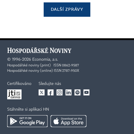
DALŠÍ ZPRÁVY
©
1996-2026
Economia, a.s.
Hospodářské noviny (print) ISSN 0862-9587
Hospodářské noviny (online) ISSN 2787-950X
Certifikováno
Sledujte nás
Stáhněte si aplikaci HN