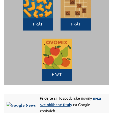
HRÁT
HRÁT
HRÁT
mezi
Přidejte si Hospodářské noviny
své oblíbené tituly
na Google
zprávách.