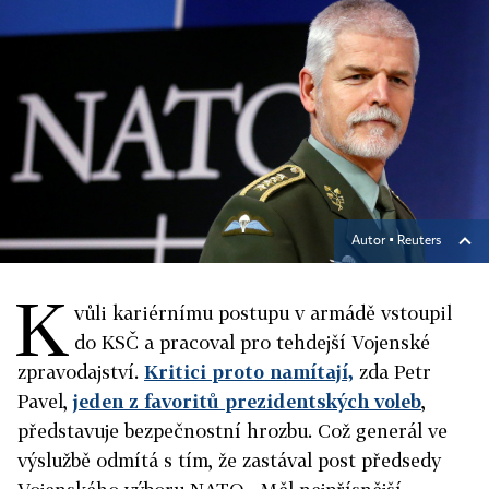
Autor ▪
Reuters
K
vůli kariérnímu postupu v armádě vstoupil
do KSČ a pracoval pro tehdejší Vojenské
zpravodajství.
Kritici proto namítají,
zda Petr
Pavel,
jeden z favoritů prezidentských voleb
,
představuje bezpečnostní hrozbu. Což generál ve
výslužbě odmítá s tím, že zastával post předsedy