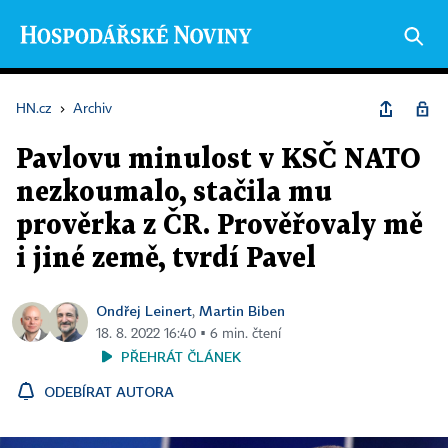
HN.cz
›
Archiv
Pavlovu minulost v KSČ NATO
nezkoumalo, stačila mu
prověrka z ČR. Prověřovaly mě
i jiné země, tvrdí Pavel
Ondřej Leinert
Martin Biben
,
18. 8. 2022 16:40 ▪ 6 min. čtení
PŘEHRÁT ČLÁNEK
ODEBÍRAT AUTORA