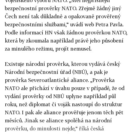
Vojenského výboru NATO. „Měl nejpřísnější
bezpečnostní prověrky NATO. Zřejmě žádný jiný
Čech není tak důkladně a opakovaně prověřený
bezpečnostními službami,“ uvádí web Petra Pavla.
Podle informací HN však žádnou prověrkou NATO,
která by zkoumala například právě jeho působení
za minulého režimu, projít nemusel.
Existuje národní prověrka, kterou vydává český
Národní bezpečnostní úřad (NBÚ), a pak je
prověrka Severoatlantické aliance. „Prověrka
NATO ale přichází v úvahu pouze v případě, že od
vydání prověrky od NBÚ uplyne například půl
roku, než diplomat či voják nastoupí do struktur
NATO. I pak ale aliance prověřuje jenom těch pět
měsíců. Jinak se aliance spoléhá na národní
prověrku, do minulosti nejde,“ říká česká