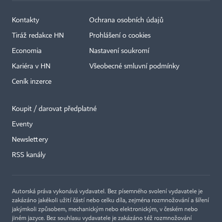
Kontakty
Ochrana osobních údajů
Tiráž redakce HN
Prohlášení o cookies
Economia
Nastavení soukromí
Kariéra v HN
Všeobecné smluvní podmínky
Ceník inzerce
Koupit / darovat předplatné
Eventy
×
Newslettery
RSS kanály
Autorská práva vykonává vydavatel. Bez písemného svolení vydavatele je
zakázáno jakékoli užití částí nebo celku díla, zejména rozmnožování a šíření
jakýmkoli způsobem, mechanickým nebo elektronickým, v českém nebo
jiném jazyce. Bez souhlasu vydavatele je zakázáno též rozmnožování