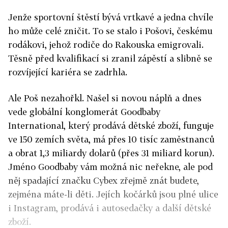
Jenže sportovní štěstí bývá vrtkavé a jedna chvíle
ho může celé zničit. To se stalo i Pošovi, českému
rodákovi, jehož rodiče do Rakouska emigrovali.
Těsně před kvalifikací si zranil zápěstí a slibně se
rozvíjející kariéra se zadrhla.
Ale Poš nezahořkl. Našel si novou náplň a dnes
vede globální konglomerát Goodbaby
International, který prodává dětské zboží, funguje
ve 150 zemích světa, má přes 10 tisíc zaměstnanců
a obrat 1,3 miliardy dolarů (přes 31 miliard korun).
Jméno Goodbaby vám možná nic neřekne, ale pod
něj spadající značku Cybex zřejmě znát budete,
zejména máte-li děti. Jejích kočárků jsou plné ulice
i Instagram, prodává i autosedačky a další dětské
zboží.