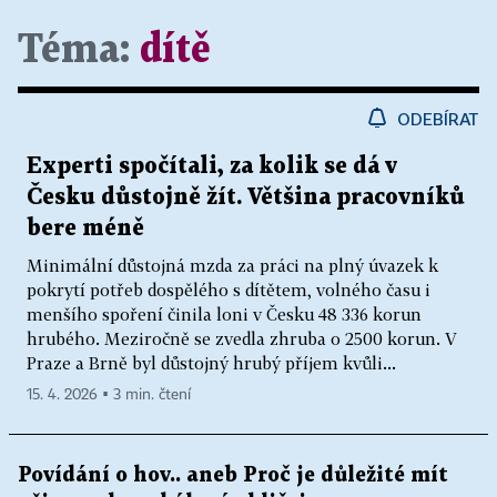
Téma:
dítě
ODEBÍRAT
Experti spočítali, za kolik se dá v
Česku důstojně žít. Většina pracovníků
bere méně
Minimální důstojná mzda za práci na plný úvazek k
pokrytí potřeb dospělého s dítětem, volného času i
menšího spoření činila loni v Česku 48 336 korun
hrubého. Meziročně se zvedla zhruba o 2500 korun. V
Praze a Brně byl důstojný hrubý příjem kvůli...
15. 4. 2026 ▪ 3 min. čtení
Povídání o hov.. aneb Proč je důležité mít