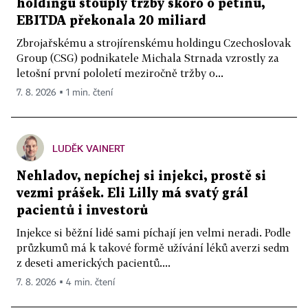
holdingu stouply tržby skoro o pětinu,
EBITDA překonala 20 miliard
Zbrojařskému a strojírenskému holdingu Czechoslovak
Group (CSG) podnikatele Michala Strnada vzrostly za
letošní první pololetí meziročně tržby o...
7. 8. 2026 ▪ 1 min. čtení
LUDĚK VAINERT
Nehladov, nepíchej si injekci, prostě si
vezmi prášek. Eli Lilly má svatý grál
pacientů i investorů
Injekce si běžní lidé sami píchají jen velmi neradi. Podle
průzkumů má k takové formě užívání léků averzi sedm
z deseti amerických pacientů....
7. 8. 2026 ▪ 4 min. čtení