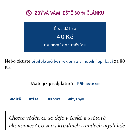
ZBÝVÁ VÁM JEŠTĚ 80 % ČLÁNKU
Číst dál za
40 Kč
na první dva měsíce
Nebo zkuste
za 80
předplatné bez reklam a s mobilní aplikací
Kč.
Máte již předplatné?
Přihlaste se
#dítě
#děti
#sport
#byznys
Chcete vědět, co se děje v české a světové
ekonomice? Co si o aktuálních trendech myslí lidé