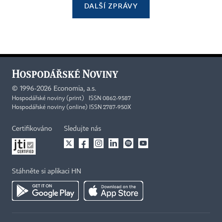
DALŠÍ ZPRÁVY
©
1996-2026
Economia, a.s.
Hospodářské noviny (print) ISSN 0862-9587
Hospodářské noviny (online) ISSN 2787-950X
Certifikováno
Sledujte nás
Stáhněte si aplikaci HN