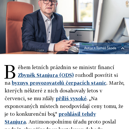
Autor ▪
Tomáš Škoda
B
ěhem letních prázdnin se ministr financí
Zbyněk Stanjura (ODS)
rozhodl posvítit si
na
byznys provozovatelů čerpacích stanic
. Marže,
kterých některé z nich dosahovaly letos v
červenci, se mu zdály
příliš vysoké
. „Na
exponovaných místech neodpovídají ceny tomu, že
je to konkurenční boj,“
prohlásil tehdy
Stanjura
. Antimonopolnímu úřadu proto poslal