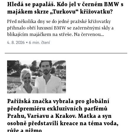
Hledá se papaláš. Kdo jel v černém BMW s
majákem skrze „Turkovu“ křižovatku?
Před několika dny se do jedné pražské křižovatky
přihnalo obří luxusní BMW se začerněnými skly a
blikajícím majáčkem na střeše. Na červenou...
4. 8. 2026 ▪ 6 min. čtení
Pařížská značka vybrala pro globální
předpremiéru exkluzivních parfémů
Prahu, Varšavu a Krakov. Matka a syn
osobně představili kreace na téma voda,
růže a pižmo