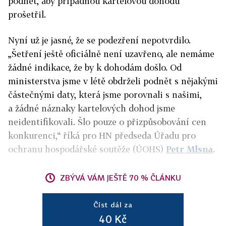
podnět, aby případnou kartelovou dohodu
prošetřil.
Nyní už je jasné, že se podezření nepotvrdilo.
„Šetření ještě oficiálně není uzavřeno, ale nemáme
žádné indikace, že by k dohodám došlo. Od
ministerstva jsme v létě obdrželi podnět s nějakými
částečnými daty, která jsme porovnali s našimi,
a žádné náznaky kartelových dohod jsme
neidentifikovali. Šlo pouze o přizpůsobování cen
konkurenci,“ říká pro HN předseda Úřadu pro
ochranu hospodářské soutěže (ÚOHS)
Petr Mlsna
.
ZBÝVÁ VÁM JEŠTĚ 70 % ČLÁNKU
Číst dál za
40 Kč