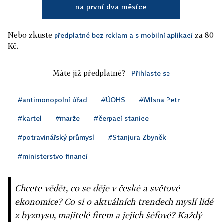
na první dva měsíce
Nebo zkuste
za 80
předplatné bez reklam a s mobilní aplikací
Kč.
Máte již předplatné?
Přihlaste se
#antimonopolní úřad
#ÚOHS
#Mlsna Petr
#kartel
#marže
#čerpací stanice
#potravinářský průmysl
#Stanjura Zbyněk
#ministerstvo financí
Chcete vědět, co se děje v české a světové
ekonomice? Co si o aktuálních trendech myslí lidé
z byznysu, majitelé firem a jejich šéfové? Každý