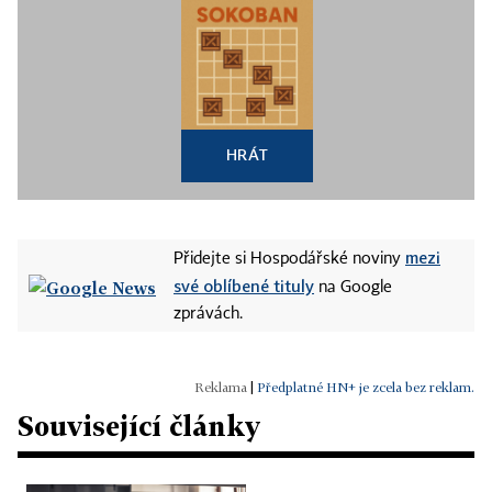
HRÁT
mezi
Přidejte si Hospodářské noviny
své oblíbené tituly
na Google
zprávách.
|
Předplatné HN+ je zcela bez reklam.
Související články