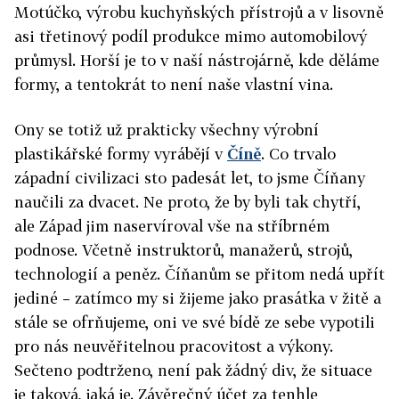
Motúčko, výrobu kuchyňských přístrojů a v lisovně
asi třetinový podíl produkce mimo automobilový
průmysl. Horší je to v naší nástrojárně, kde děláme
formy, a tentokrát to není naše vlastní vina.
Ony se totiž už prakticky všechny výrobní
plastikářské formy vyrábějí v
Číně
. Co trvalo
západní civilizaci sto padesát let, to jsme Číňany
naučili za dvacet. Ne proto, že by byli tak chytří,
ale Západ jim naservíroval vše na stříbrném
podnose. Včetně instruktorů, manažerů, strojů,
technologií a peněz. Číňanům se přitom nedá upřít
jediné – zatímco my si žijeme jako prasátka v žitě a
stále se ofrňujeme, oni ve své bídě ze sebe vypotili
pro nás neuvěřitelnou pracovitost a výkony.
Sečteno podtrženo, není pak žádný div, že situace
je taková, jaká je. Závěrečný účet za tenhle