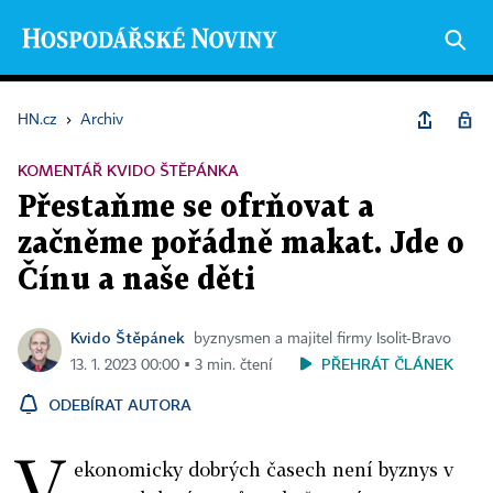
HN.cz
›
Archiv
KOMENTÁŘ KVIDO ŠTĚPÁNKA
Přestaňme se ofrňovat a
začněme pořádně makat. Jde o
Čínu a naše děti
Kvido Štěpánek
byznysmen a majitel firmy Isolit‑Bravo
PŘEHRÁT ČLÁNEK
13. 1. 2023 00:00 ▪ 3 min. čtení
ODEBÍRAT AUTORA
V
ekonomicky dobrých časech není byznys v