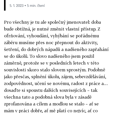
5. 1. 2023 ▪ 5 min. čtení
Pro všechny je tu ale společný jmenovatel: doba
bude obtížná, je nutné změnit vlastní přístup. Z
ofrňování, vyhoudání, vyhýbání se pořádnému
záběru musíme přes noc přepnout do aktivity,
šetření, do dobrých nápadů a nadšeného zapřahání
se do úkolů. To slovo nadšeného jsem použil
záměrně, protože se v posledních letech v této
souvislosti skoro stalo slovem sprostým. Podobně
jako přesčas, splnění úkolu, zájem, sebevzdělávání,
zodpovědnost, učení se novému, radost z práce a…
dosaďte si spoustu dalších souvisejících – tak
všechna tato a podobná slova byla v zásadě
zprofanována a cílem a modlou se stalo – ať se
mám v práci dobře, ať mě platí co nejvíc, ať co