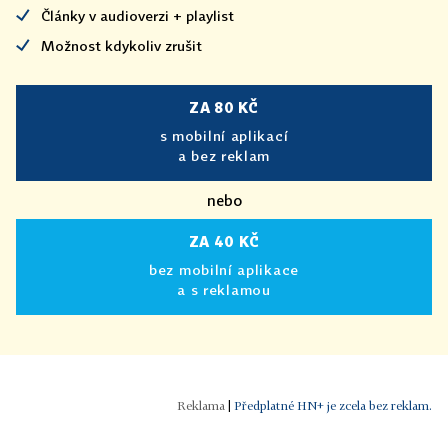
Články v audioverzi + playlist
Možnost kdykoliv zrušit
ZA 80 KČ
s mobilní aplikací
a bez reklam
nebo
ZA 40 KČ
bez mobilní aplikace
a s reklamou
|
Předplatné HN+ je zcela bez reklam.