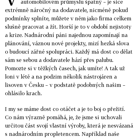
automobilovém průmyslu špatný – je sice
extrémně náročný na dodavatele, nicméně pokud
podmínky splníte, můžete v něm jako firma celkem
slušně pracovat a žít. Horší je to v období nejistoty
a krize. Nadnárodní páni najednou zapomínají na
plánování, váznou nové projekty, mizí hezká slova
o budoucí zářné spolupráci. Každý má dost co dělat
sám se sebou a dodavatele hází přes palubu.
Pomozte si v těžkých časech, jak umíte! A tak už
loni v létě a na podzim několik nástrojáren a
lisoven v Česku – v podstatě podobných našim –
ohlásilo krach.
I my se máme dost co otáčet a je to boj o přežití.
Co nám výrazně pomáhá, je, že jsme si uchovali
určitou část svojí vlastní výroby, která je nesvázaná
s nadnárodním propletencem. Například naše