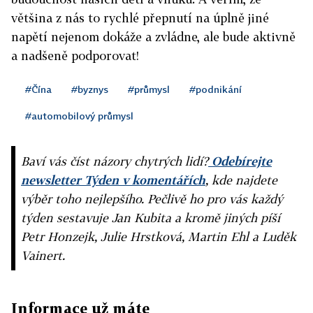
většina z nás to rychlé přepnutí na úplně jiné
napětí nejenom dokáže a zvládne, ale bude aktivně
a nadšeně podporovat!
#Čína
#byznys
#průmysl
#podnikání
#automobilový průmysl
Baví vás číst názory chytrých lidí?
Odebírejte
newsletter Týden v komentářích
, kde najdete
výběr toho nejlepšího. Pečlivě ho pro vás každý
týden sestavuje Jan Kubita a kromě jiných píší
Petr Honzejk, Julie Hrstková, Martin Ehl a Luděk
Vainert.
Informace už máte