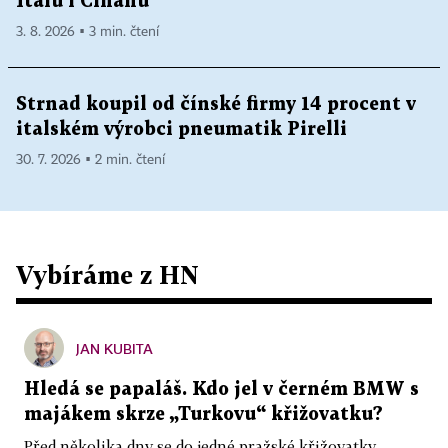
Italů i Číňanů
3. 8. 2026 ▪ 3 min. čtení
Strnad koupil od čínské firmy 14 procent v
italském výrobci pneumatik Pirelli
30. 7. 2026 ▪ 2 min. čtení
Vybíráme z HN
JAN KUBITA
Hledá se papaláš. Kdo jel v černém BMW s
majákem skrze „Turkovu“ křižovatku?
Před několika dny se do jedné pražské křižovatky