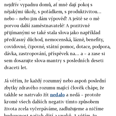
nejdřív vypadnu domů, ať mně dají pokoj s
nějakými úkoly, s pořádkem, s produktivitou…
nebo – nebo jim dám výpověď! A ještě se o mě
porvou další zaměstnavatelé! A pozitivně
přijímanými se také stala slova jako například
předčasný důchod, nemocenská, lázně, benefity,
covidovné, čipovné, státní pomoc, dotace, podpora,
dávka, zastropování, příspěvek na… a – a zase si
sem dosazujte slova-mantry s posledních deseti
dvaceti let.
Já věřím, že každý rozumný nebo aspoň poslední
zbytky zdravého rozumu mající člověk chápe, že
takhle se natrvalo žít
nedalo
a nedá – protože
kromě všech dalších negativ tímto způsobem
života zcela vyčerpáváme, zadlužujeme a ničíme
budoucnost našich dětí a vnuků. A věřím, že