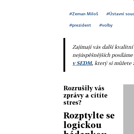
#Zeman Miloš
#Ústavní sou
#prezident
#volby
Zajímají vás další kvalit
nejúspěšnějších posíláme
v SEDM
, který si můžete 
Rozrušily vás
zprávy a cítíte
stres?
Rozptylte se
logickou