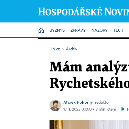
HOME
BYZNYS
ZPRÁVY
NÁZORY
TECH
HN.cz
›
Archiv
Mám analýzu
Rychetského,
Marek Pokorný
redaktor
17. 1. 2023 00:00 ▪ 3 min. čtení