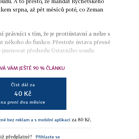
oudu. A to přesto, že mandát Rychetského
tkem srpna, až pět měsíců poté, co Zeman
í právníci s tím, že je protiústavní a nelze s
 někoho do funkce. Přestože ústava přesně
né jmenovat předsedu Ústavního soudu.
VÁ VÁM JEŠTĚ 90 % ČLÁNKU
Číst dál za
40 Kč
na první dva měsíce
za 80 Kč.
tné bez reklam a s mobilní aplikací
iž předplatné?
Přihlaste se