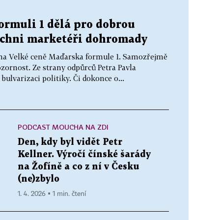
ormuli 1 dělá pro dobrou
šichni marketéři dohromady
f na Velké ceně Maďarska formule 1. Samozřejmě
ozornost. Ze strany odpůrců Petra Pavla
ulvarizaci politiky. Či dokonce o...
PODCAST MOUCHA NA ZDI
Den, kdy byl vidět Petr
Kellner. Výročí čínské šarády
na Žofíně a co z ní v Česku
(ne)zbylo
1. 4. 2026 ▪ 1 min. čtení