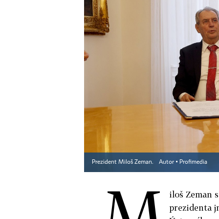
Prezident Miloš Zeman.
Autor ▪
Profimedia
M
iloš Zeman s
prezidenta 