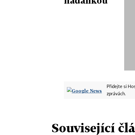
hádankou
Přidejte si H
zprávách.
Související čl