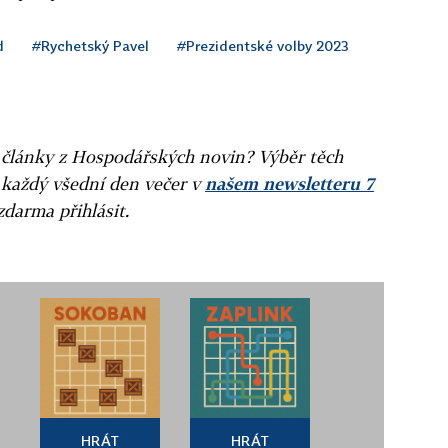
d
#Rychetský Pavel
#Prezidentské volby 2023
ní články z Hospodářských novin? Výběr těch
 každý všední den večer v
našem newsletteru 7
zdarma přihlásit.
HRÁT
HRÁT