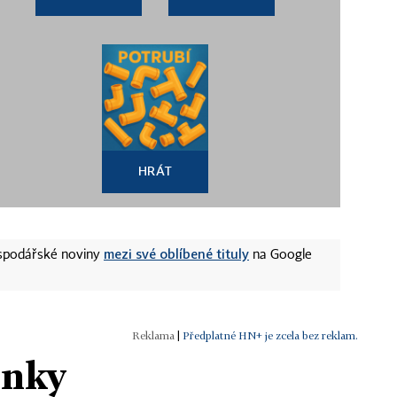
HRÁT
mezi své oblíbené tituly
ospodářské noviny
na Google
|
Předplatné HN+ je zcela bez reklam.
ánky