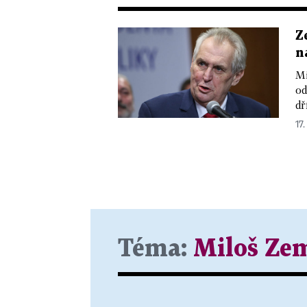
Z
n
Mi
od
dř
17.
Téma:
Miloš Ze