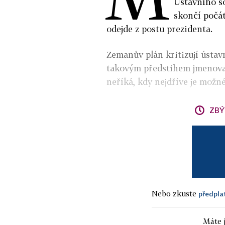
Ústavního s
skončí počá
odejde z postu prezidenta.
Zemanův plán kritizují ústavn
takovým předstihem jmenovat
neříká, kdy nejdříve je mož
ZBÝ
Nebo zkuste
předpla
Máte j