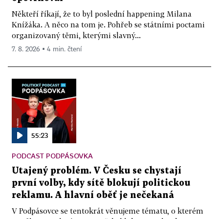
Někteří říkají, že to byl poslední happening Milana
Knížáka. A něco na tom je. Pohřeb se státními poctami
organizovaný těmi, kterými slavný...
7. 8. 2026 ▪ 4 min. čtení
55:23
PODCAST PODPÁSOVKA
Utajený problém. V Česku se chystají
první volby, kdy sítě blokují politickou
reklamu. A hlavní oběť je nečekaná
V Podpásovce se tentokrát věnujeme tématu, o kterém