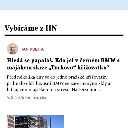
Vybíráme z HN
JAN KUBITA
Hledá se papaláš. Kdo jel v černém BMW s
majákem skrze „Turkovu“ křižovatku?
Před několika dny se do jedné pražské křižovatky
přihnalo obří luxusní BMW se začerněnými skly a
blikajícím majáčkem na střeše. Na červenou...
4. 8. 2026 ▪ 6 min. čtení