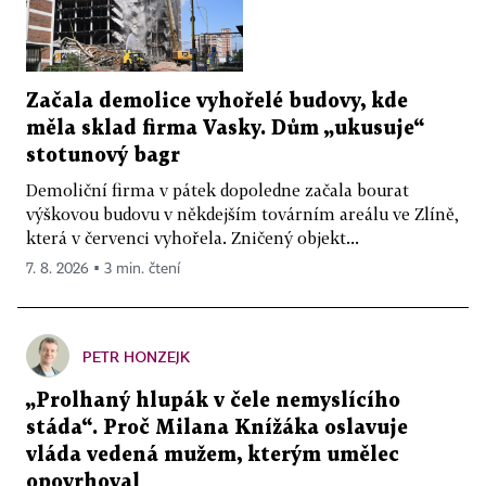
Začala demolice vyhořelé budovy, kde
měla sklad firma Vasky. Dům „ukusuje“
stotunový bagr
Demoliční firma v pátek dopoledne začala bourat
výškovou budovu v někdejším továrním areálu ve Zlíně,
která v červenci vyhořela. Zničený objekt...
7. 8. 2026 ▪ 3 min. čtení
PETR HONZEJK
„Prolhaný hlupák v čele nemyslícího
stáda“. Proč Milana Knížáka oslavuje
vláda vedená mužem, kterým umělec
opovrhoval