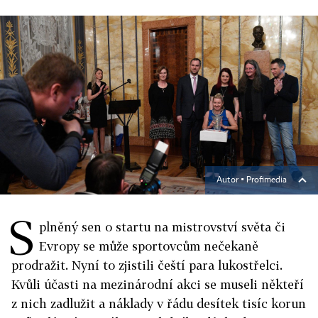
Autor ▪
Profimedia
S
plněný sen o startu na mistrovství světa či
Evropy se může sportovcům nečekaně
prodražit. Nyní to zjistili čeští para lukostřelci.
Kvůli účasti na mezinárodní akci se museli někteří
z nich zadlužit a náklady v řádu desítek tisíc korun