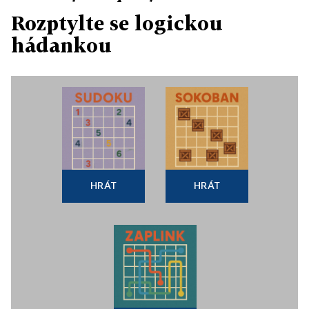
Rozptylte se logickou
hádankou
HRÁT
HRÁT