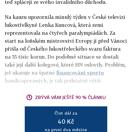
teď splácejí ze svého invalidního důchodu.
Na kauzu upozornila minulý týden v České telev
izi
lukostřelkyně Lenka Kuncová, která zemi
reprezentovala na čtyřech paralympiádách. Za
start na loňském mistrovství Evropy jí před Vánoci
přišla od Českého lukostřeleckého svazu
faktura
na 55 tisíc korun. Do podobné situace se dostali
také její další kolegové, které HN oslovily. Problém,
jež ukazuje na špatné
financování sportu
handicapovaných, je tak podstatně větší.
ZBÝVÁ VÁM JEŠTĚ 90 % ČLÁNKU
Číst dál za
40 Kč
na první dva měsíce