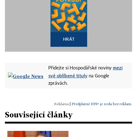
HRÁT
mezi
Přidejte si Hospodářské noviny
své oblíbené tituly
na Google
zprávách.
|
Předplatné HN+ je zcela bez reklam.
Související články