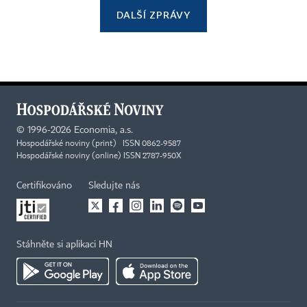
DALŠÍ ZPRÁVY
©
1996-2026
Economia, a.s.
Hospodářské noviny (print) ISSN 0862-9587
Hospodářské noviny (online) ISSN 2787-950X
Certifikováno
Sledujte nás
Stáhněte si aplikaci HN