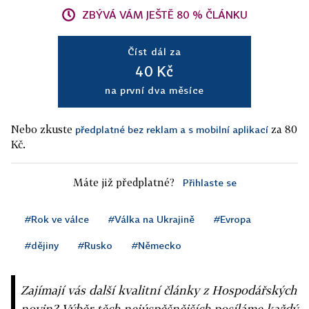
ZBÝVÁ VÁM JEŠTĚ 80 % ČLÁNKU
Číst dál za
40 Kč
na první dva měsíce
Nebo zkuste
za 80
předplatné bez reklam a s mobilní aplikací
Kč.
Máte již předplatné?
Přihlaste se
#Rok ve válce
#Válka na Ukrajině
#Evropa
#dějiny
#Rusko
#Německo
Zajímají vás další kvalitní články z Hospodářských
novin? Výběr těch nejúspěšnějších posíláme každý