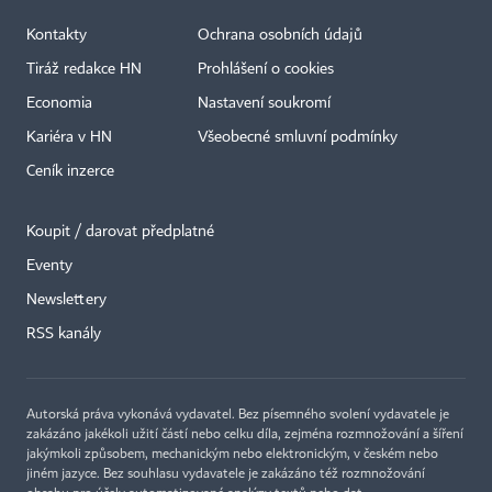
Kontakty
Ochrana osobních údajů
Tiráž redakce HN
Prohlášení o cookies
Economia
Nastavení soukromí
Kariéra v HN
Všeobecné smluvní podmínky
Ceník inzerce
Koupit / darovat předplatné
Eventy
Newslettery
×
RSS kanály
Autorská práva vykonává vydavatel. Bez písemného svolení vydavatele je
zakázáno jakékoli užití částí nebo celku díla, zejména rozmnožování a šíření
jakýmkoli způsobem, mechanickým nebo elektronickým, v českém nebo
jiném jazyce. Bez souhlasu vydavatele je zakázáno též rozmnožování