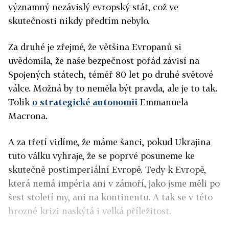
významný nezávislý evropský stát, což ve
skutečnosti nikdy předtím nebylo.
Za druhé je zřejmé, že většina Evropanů si
uvědomila, že naše bezpečnost pořád závisí na
Spojených státech, téměř 80 let po druhé světové
válce. Možná by to neměla být pravda, ale je to tak.
Tolik
o strategické autonomii
Emmanuela
Macrona.
A za třetí vidíme, že máme šanci, pokud Ukrajina
tuto válku vyhraje, že se poprvé posuneme ke
skutečně postimperiální Evropě. Tedy k Evropě,
která nemá impéria ani v zámoří, jako jsme měli po
šest století my, ani na kontinentu. A tak se v této
hrozné krizi naskýtá i velká příležitost.