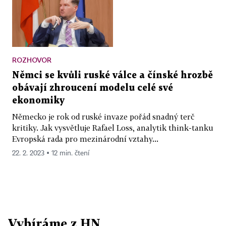
ROZHOVOR
Němci se kvůli ruské válce a čínské hrozbě
obávají zhroucení modelu celé své
ekonomiky
Německo je rok od ruské invaze pořád snadný terč
kritiky. Jak vysvětluje Rafael Loss, analytik think-tanku
Evropská rada pro mezinárodní vztahy...
22. 2. 2023 ▪ 12 min. čtení
Vybíráme z HN