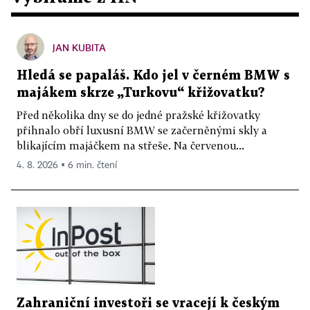
JAN KUBITA
Hledá se papaláš. Kdo jel v černém BMW s
majákem skrze „Turkovu“ křižovatku?
Před několika dny se do jedné pražské křižovatky
přihnalo obří luxusní BMW se začerněnými skly a
blikajícím majáčkem na střeše. Na červenou...
4. 8. 2026 ▪ 6 min. čtení
Zahraniční investoři se vracejí k českým