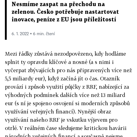
Nesmíme zaspat na přechodu na
zelenou. Česko potřebuje nastartovat
inovace, peníze z EU jsou příležitostí
6. 1. 2022 ▪ 6 min. čtení
Mezi řádky zůstává nezodpovězeno, kdy hodláme
splnit ty opravdu klíčové a nosné (a s nimi i
vyčerpat zbývajících pro nás připravených více než
5,5 miliardy eur), když začíná jít o čas. Otazník
provází i způsob využití půjčky z RRF, nabízející za
výhodných podmínek dalších více než 13 miliard
eur (s ní je spojeno osvojení si moderních způsobů
využívání veřejných financí). Nynější obraz
využívání našeho RRF je vskutku výjevem pro
otrlé. V reálném čase sledujeme kritickou havárii
národních veřejných financí a současně nejsme