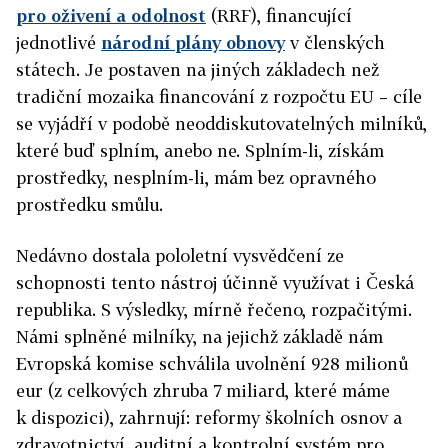
pro oživení a odolnost
(RRF), financující
jednotlivé
národní plány obnovy
v členských
státech. Je postaven na jiných základech než
tradiční mozaika financování z rozpočtu EU – cíle
se vyjádří v podobě neoddiskutovatelných milníků,
které buď splním, anebo ne. Splním-li, získám
prostředky, nesplním-li, mám bez opravného
prostředku smůlu.
Nedávno dostala pololetní vysvědčení ze
schopnosti tento nástroj účinně využívat i Česká
republika. S výsledky, mírně řečeno, rozpačitými.
Námi splněné milníky, na jejichž základě nám
Evropská komise schválila uvolnění 928 milionů
eur (z celkových zhruba 7 miliard, které máme
k dispozici), zahrnují: reformy školních osnov a
zdravotnictví, auditní a kontrolní systém pro