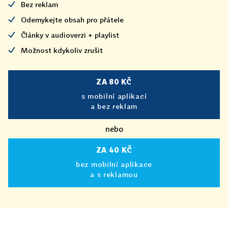
Bez reklam
Odemykejte obsah pro přátele
Články v audioverzi + playlist
Možnost kdykoliv zrušit
ZA 80 KČ
s mobilní aplikací
a bez reklam
nebo
ZA 40 KČ
bez mobilní aplikace
a s reklamou