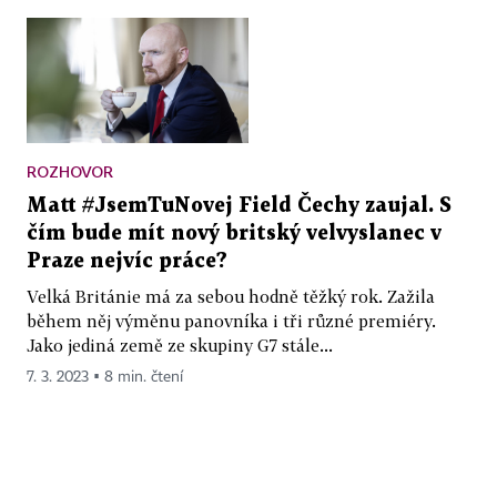
ROZHOVOR
Matt #JsemTuNovej Field Čechy zaujal. S
čím bude mít nový britský velvyslanec v
Praze nejvíc práce?
Velká Británie má za sebou hodně těžký rok. Zažila
během něj výměnu panovníka i tři různé premiéry.
Jako jediná země ze skupiny G7 stále...
7. 3. 2023 ▪ 8 min. čtení