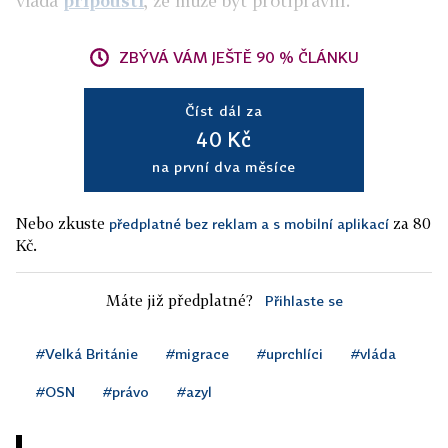
vláda
připouští
, že může být protiprávní.
ZBÝVÁ VÁM JEŠTĚ 90 % ČLÁNKU
Číst dál za
40 Kč
na první dva měsíce
Nebo zkuste
za 80
předplatné bez reklam a s mobilní aplikací
Kč.
Máte již předplatné?
Přihlaste se
#Velká Británie
#migrace
#uprchlíci
#vláda
#OSN
#právo
#azyl