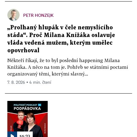
PETR HONZEJK
„Prolhaný hlupák v čele nemyslícího
stáda“. Proč Milana Knížáka oslavuje
vláda vedená mužem, kterým umělec
opovrhoval
Někteří říkají, že to byl poslední happening Milana
Knížáka. A něco na tom je. Pohřeb se státními poctami
organizovaný těmi, kterými slavný...
7. 8. 2026 ▪ 4 min. čtení
55:23