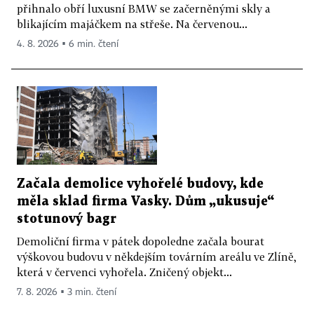
přihnalo obří luxusní BMW se začerněnými skly a
blikajícím majáčkem na střeše. Na červenou...
4. 8. 2026 ▪ 6 min. čtení
Začala demolice vyhořelé budovy, kde
měla sklad firma Vasky. Dům „ukusuje“
stotunový bagr
Demoliční firma v pátek dopoledne začala bourat
výškovou budovu v někdejším továrním areálu ve Zlíně,
která v červenci vyhořela. Zničený objekt...
7. 8. 2026 ▪ 3 min. čtení