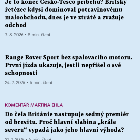
Je to konec Česko-Tesco příběhu? Britský
řetězec kdysi dominoval potravinovému
maloobchodu, dnes je ve ztrátě a zvažuje
odchod
3. 8. 2026 ▪ 8 min. čtení
Range Rover Sport bez spalovacího motoru.
První jízda ukazuje, jestli nepřišel o své
schopnosti
24. 7. 2026 ▪ 6 min. čtení
KOMENTÁŘ MARTINA EHLA
Do čela Británie nastupuje sedmý premiér
od brexitu. Proč hlavní slabina „krále
severu“ vypadá jako jeho hlavní výhoda?
21. 7. 2026 ▪ 4 min. čtení