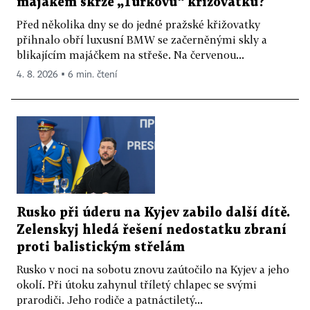
majákem skrze „Turkovu“ křižovatku?
Před několika dny se do jedné pražské křižovatky
přihnalo obří luxusní BMW se začerněnými skly a
blikajícím majáčkem na střeše. Na červenou...
4. 8. 2026 ▪ 6 min. čtení
Rusko při úderu na Kyjev zabilo další dítě.
Zelenskyj hledá řešení nedostatku zbraní
proti balistickým střelám
Rusko v noci na sobotu znovu zaútočilo na Kyjev a jeho
okolí. Při útoku zahynul tříletý chlapec se svými
prarodiči. Jeho rodiče a patnáctiletý...