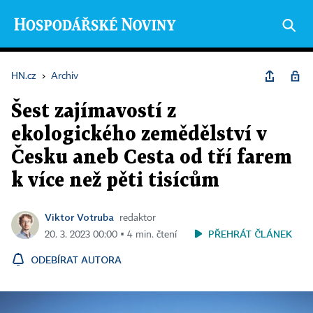
HN.cz
›
Archiv
Šest zajímavostí z
ekologického zemědělství v
Česku aneb Cesta od tří farem
k více než pěti tisícům
Viktor Votruba
redaktor
PŘEHRÁT ČLÁNEK
20. 3. 2023 00:00 ▪ 4 min. čtení
ODEBÍRAT AUTORA