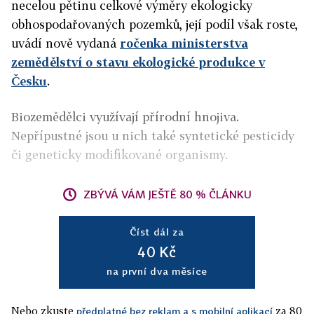
necelou pětinu celkové výměry ekologicky
obhospodařovaných pozemků, její podíl však roste,
uvádí nově vydaná
ročenka ministerstva
zemědělství o stavu ekologické produkce v
Česku
.
Biozemědělci využívají přírodní hnojiva.
Nepřípustné jsou u nich také syntetické pesticidy
či geneticky modifikované organismy.
ZBÝVÁ VÁM JEŠTĚ 80 % ČLÁNKU
Číst dál za
40 Kč
na první dva měsíce
Nebo zkuste
za 80
předplatné bez reklam a s mobilní aplikací