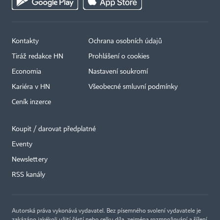
Kontakty
Ochrana osobních údajů
Tiráž redakce HN
Prohlášení o cookies
Economia
Nastavení soukromí
Kariéra v HN
Všeobecné smluvní podmínky
Ceník inzerce
Koupit / darovat předplatné
Eventy
×
Newslettery
RSS kanály
Autorská práva vykonává vydavatel. Bez písemného svolení vydavatele je
zakázáno jakékoli užití částí nebo celku díla, zejména rozmnožování a šíření