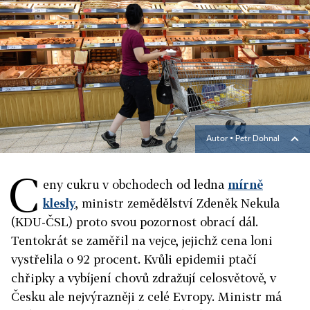
Autor ▪
Petr Dohnal
C
eny cukru v obchodech od ledna
mírně
klesly
, ministr zemědělství Zdeněk Nekula
(KDU-ČSL) proto svou pozornost obrací dál.
Tentokrát se zaměřil na vejce, jejichž cena loni
vystřelila o 92 procent. Kvůli epidemii ptačí
chřipky a vybíjení chovů zdražují celosvětově, v
Česku ale nejvýrazněji z celé Evropy. Ministr má