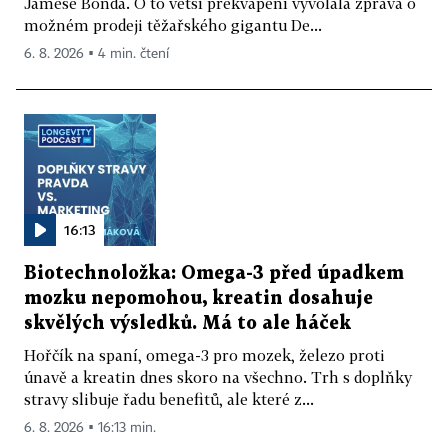
Jamese Bonda. O to větší překvapení vyvolala zpráva o
možném prodeji těžařského gigantu De...
6. 8. 2026 ▪ 4 min. čtení
16:13
Biotechnoložka: Omega-3 před úpadkem
mozku nepomohou, kreatin dosahuje
skvělých výsledků. Má to ale háček
Hořčík na spaní, omega-3 pro mozek, železo proti
únavě a kreatin dnes skoro na všechno. Trh s doplňky
stravy slibuje řadu benefitů, ale které z...
6. 8. 2026 ▪ 16:13 min.