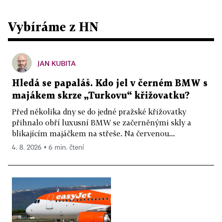
Vybíráme z HN
JAN KUBITA
Hledá se papaláš. Kdo jel v černém BMW s
majákem skrze „Turkovu“ křižovatku?
Před několika dny se do jedné pražské křižovatky
přihnalo obří luxusní BMW se začerněnými skly a
blikajícím majáčkem na střeše. Na červenou...
4. 8. 2026 ▪ 6 min. čtení