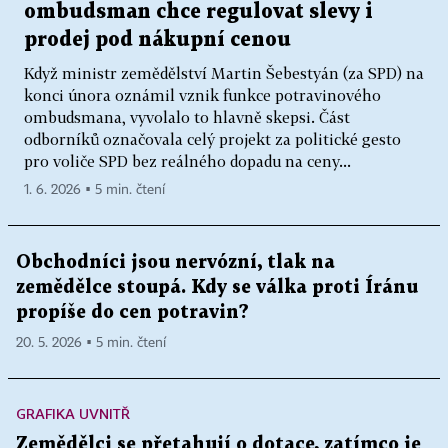
ombudsman chce regulovat slevy i
prodej pod nákupní cenou
Když ministr zemědělství Martin Šebestyán (za SPD) na
konci února oznámil vznik funkce potravinového
ombudsmana, vyvolalo to hlavně skepsi. Část
odborníků označovala celý projekt za politické gesto
pro voliče SPD bez reálného dopadu na ceny...
1. 6. 2026 ▪ 5 min. čtení
Obchodníci jsou nervózní, tlak na
zemědělce stoupá. Kdy se válka proti Íránu
propíše do cen potravin?
20. 5. 2026 ▪ 5 min. čtení
GRAFIKA UVNITŘ
Zemědělci se přetahují o dotace, zatímco je