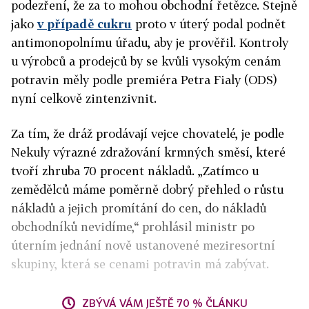
podezření, že za to mohou obchodní řetězce. Stejně
jako
v případě cukru
proto v úterý podal podnět
antimonopolnímu úřadu, aby je prověřil. Kontroly
u výrobců a prodejců by se kvůli vysokým cenám
potravin měly podle premiéra Petra Fialy (ODS)
nyní celkově zintenzivnit.
Za tím, že dráž prodávají vejce chovatelé, je podle
Nekuly výrazné zdražování krmných směsí, které
tvoří zhruba 70 procent nákladů. „Zatímco u
zemědělců máme poměrně dobrý přehled o růstu
nákladů a jejich promítání do cen, do nákladů
obchodníků nevidíme,“ prohlásil ministr po
úterním jednání nově ustanovené meziresortní
skupiny, která se cenami potravin má zabývat.
ZBÝVÁ VÁM JEŠTĚ 70 % ČLÁNKU