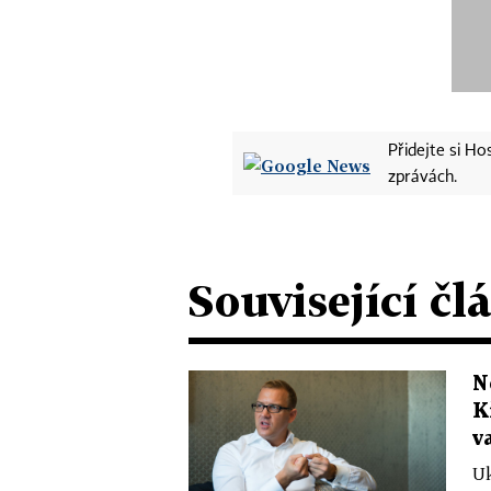
Přidejte si H
zprávách.
Související čl
N
K
v
Uk