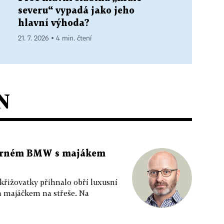
severu“ vypadá jako jeho
hlavní výhoda?
21. 7. 2026 ▪ 4 min. čtení
N
 černém BMW s majákem
 křižovatky přihnalo obří luxusní
m majáčkem na střeše. Na