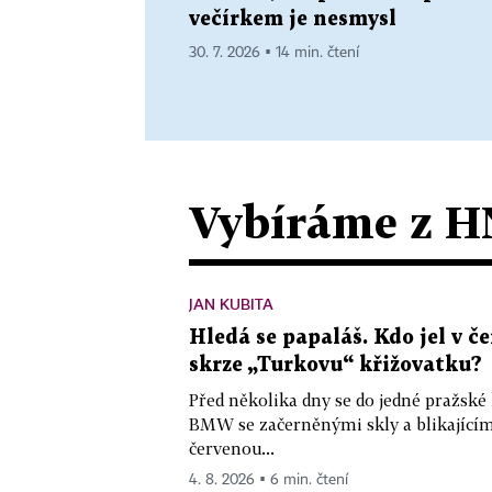
večírkem je nesmysl
30. 7. 2026 ▪ 14 min. čtení
Vybíráme z H
JAN KUBITA
Hledá se papaláš. Kdo jel v
skrze „Turkovu“ křižovatku?
Před několika dny se do jedné pražské
BMW se začerněnými skly a blikající
červenou...
4. 8. 2026 ▪ 6 min. čtení