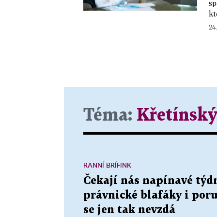
sp
kt
24
Téma:
Křetínský
RANNÍ BRÍFINK
Čekají nás napínavé týd
právnické blafáky i por
se jen tak nevzdá