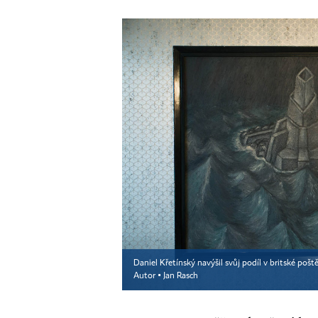
Daniel Křetínský navýšil svůj podíl v britské poš
Autor ▪
Jan Rasch