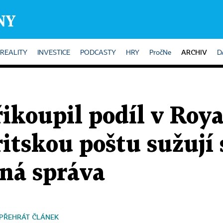
ARCHIV
REALITY
INVESTICE
PODCASTY
HRY
PročNe
D
ikoupil podíl v Roya
itskou poštu sužují 
ená správa
PŘEHRÁT ČLÁNEK