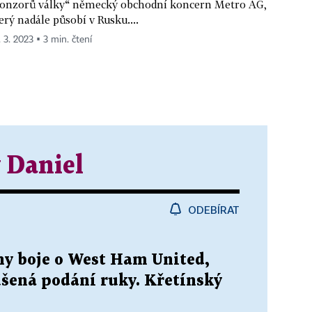
onzorů války“ německý obchodní koncern Metro AG,
erý nadále působí v Rusku....
. 3. 2023 ▪ 3 min. čtení
 Daniel
ODEBÍRAT
ny boje o West Ham United,
ušená podání ruky. Křetínský