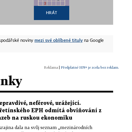
HRÁT
mezi své oblíbené tituly
ospodářské noviny
na Google
|
Předplatné HN+ je zcela bez reklam.
ánky
epravdivé, neférové, urážející.
řetínského EPH odmítá obviňování z
azeb na ruskou ekonomiku
rajina dala na svůj seznam „mezinárodních