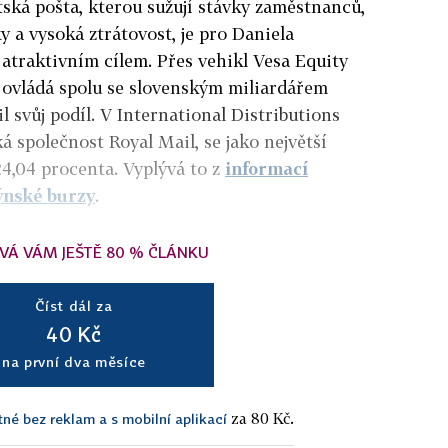
tská pošta, kterou sužují stávky zaměstnanců,
 a vysoká ztrátovost, je pro Daniela
 atraktivním cílem. Přes vehikl Vesa Equity
 ovládá spolu se slovenským miliardářem
 svůj podíl. V International Distributions
ká společnost Royal Mail, se jako největší
24,04 procenta. Vyplývá to z
informací
ýnské burzy
.
VÁ VÁM JEŠTĚ 80 % ČLÁNKU
Číst dál za
40 Kč
na první dva měsíce
za 80 Kč.
tné bez reklam a s mobilní aplikací