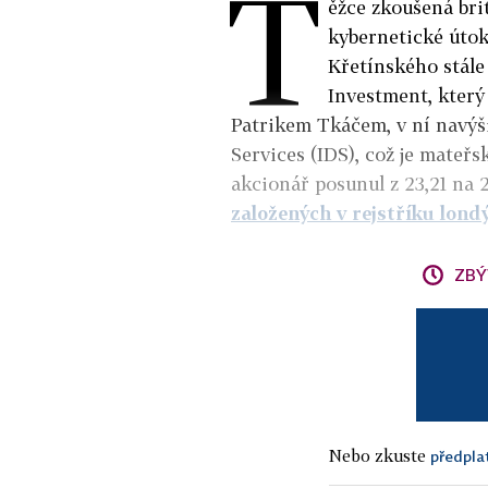
T
ěžce zkoušená bri
kybernetické útoky
Křetínského stále
Investment, který
Patrikem Tkáčem, v ní navýšil
Services (IDS), což je mateřs
akcionář posunul z 23,21 na 
založených v rejstříku lond
ZBÝ
Nebo zkuste
předpla