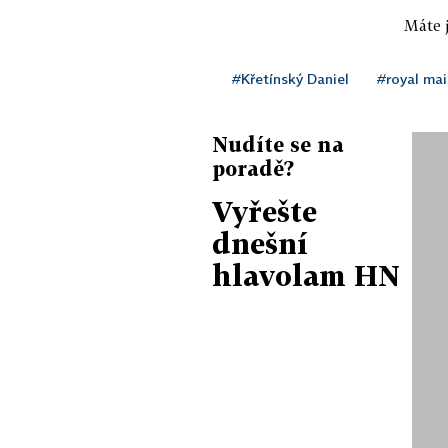
Máte j
#Křetínský Daniel
#royal mai
Nudíte se na
poradě?
Vyřešte
dnešní
hlavolam HN