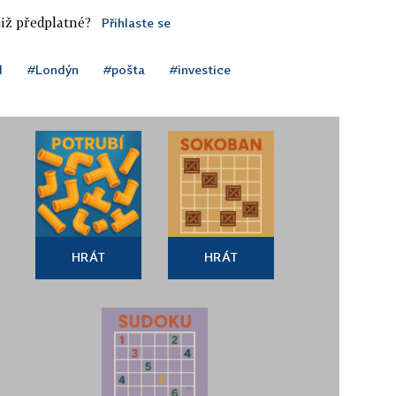
iž předplatné?
Přihlaste se
l
#Londýn
#pošta
#investice
HRÁT
HRÁT