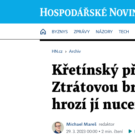
HOME
BYZNYS
ZPRÁVY
NÁZORY
TECH
HN.cz
›
Archiv
Křetínský př
Ztrátovou br
hrozí jí nuc
Michael Mareš
redaktor
29. 3. 2023 00:00 ▪ 2 min. čtení