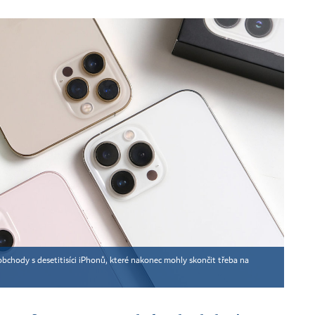
hody s desetitisíci iPhonů, které nakonec mohly skončit třeba na