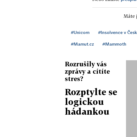
Máte j
#Unicorn
#Insolvence v Čes
#Mamut.cz
#Mammoth
Rozrušily vás
zprávy a cítíte
stres?
Rozptylte se
logickou
hádankou