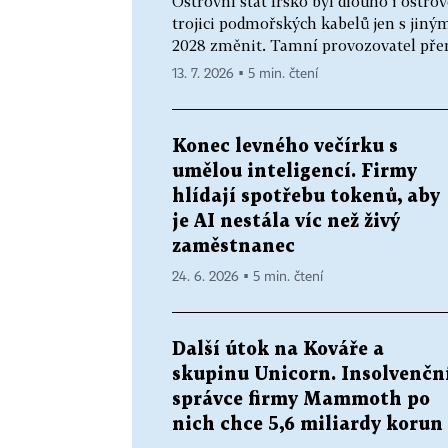
Ostrovní stát Irsko byl dlouho i ostr
trojici podmořských kabelů jen s jiný
2028 změnit. Tamní provozovatel přen
13. 7. 2026 ▪ 5 min. čtení
Konec levného večírku s
umělou inteligencí. Firmy
hlídají spotřebu tokenů, aby
je AI nestála víc než živý
zaměstnanec
24. 6. 2026 ▪ 5 min. čtení
Další útok na Kováře a
skupinu Unicorn. Insolvenčn
správce firmy Mammoth po
nich chce 5,6 miliardy korun