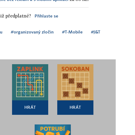
iž předplatné?
Přihlaste se
ku
#organizovaný zločin
#T-Mobile
#J&T
HRÁT
HRÁT