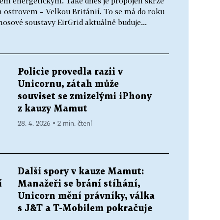
ovem energetickým. Také dnes je propojen skrze
m ostrovem – Velkou Británií. To se má do roku
osové soustavy EirGrid aktuálně buduje...
Policie provedla razii v
Unicornu, zátah může
souviset se zmizelými iPhony
z kauzy Mamut
28. 4. 2026 ▪ 2 min. čtení
Další spory v kauze Mamut:
í
Manažeři se brání stíhání,
Unicorn mění právníky, válka
s J&T a T-Mobilem pokračuje