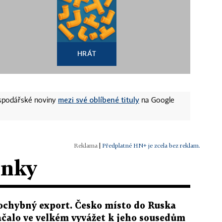
HRÁT
mezi své oblíbené tituly
ospodářské noviny
na Google
|
Předplatné HN+ je zcela bez reklam.
ánky
ochybný export. Česko místo do Ruska
ačalo ve velkém vyvážet k jeho sousedům