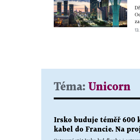
Dř
Od
za
13.
Téma:
Unicorn
Irsko buduje téměř 600
kabel do Francie. Na pro