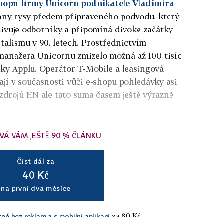
hopu firmy Unicorn podnikatele Vladimíra
ny rysy předem připraveného podvodu, který
divuje odborníky a připomíná divoké začátky
alismu v 90. letech. Prostřednictvím
manažera Unicornu zmizelo možná až 100 tisíc
bky Applu. Operátor T-Mobile a leasingová
jí v současnosti vůči e-shopu pohledávky asi
 zdrojů HN ale tato suma časem ještě výrazně
VÁ VÁM JEŠTĚ 90 % ČLÁNKU
Číst dál za
40 Kč
na první dva měsíce
za 80 Kč.
tné bez reklam a s mobilní aplikací