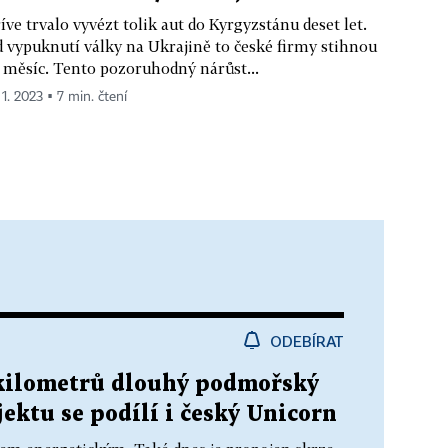
íve trvalo vyvézt tolik aut do Kyrgyzstánu deset let.
 vypuknutí války na Ukrajině to české firmy stihnou
 měsíc. Tento pozoruhodný nárůst...
 1. 2023 ▪ 7 min. čtení
ODEBÍRAT
 kilometrů dlouhý podmořský
jektu se podílí i český Unicorn