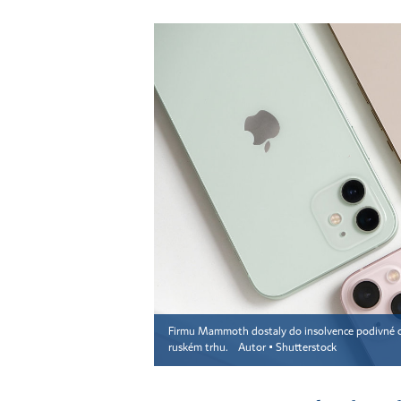
Firmu Mammoth dostaly do insolvence podivné obc
ruském trhu.
Autor ▪
Shutterstock