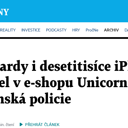
ARCHIV
REALITY
INVESTICE
PODCASTY
HRY
PročNe
D
ardy i desetitisíce i
l v e-shopu Unicorn
nská policie
PŘEHRÁT ČLÁNEK
in. čtení