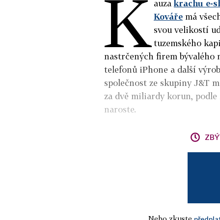
K
auza
krachu e-s
Kováře
má všech
svou velikostí u
tuzemského kapit
nastrčených firem bývalého 
telefonů iPhone a další výro
společnost ze skupiny J&T ma
za dvě miliardy korun, podle
naroste.
ZBÝ
Nebo zkuste
předpla