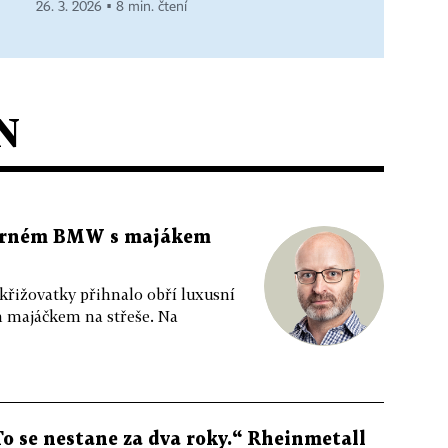
26. 3. 2026 ▪ 8 min. čtení
N
 černém BMW s majákem
 křižovatky přihnalo obří luxusní
m majáčkem na střeše. Na
To se nestane za dva roky.“ Rheinmetall