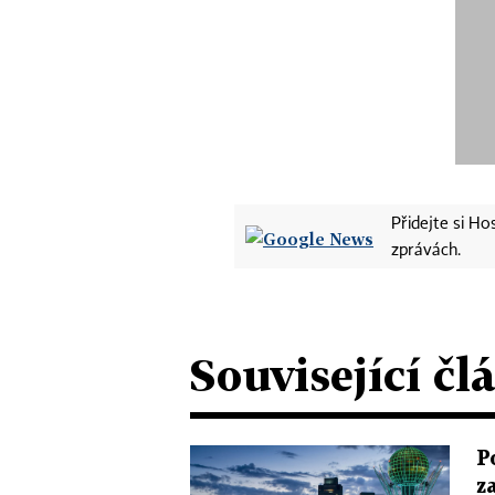
Přidejte si H
zprávách.
Související čl
P
z