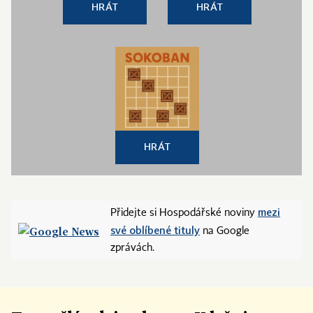
HRÁT
HRÁT
HRÁT
mezi
Přidejte si Hospodářské noviny
své oblíbené tituly
na Google
zprávách.