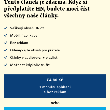
Tento článek
je
zdarma. Když si
předplatíte HN, budete moci číst
všechny naše články
.
Veškerý obsah HN.cz
Mobilní aplikace
Bez reklam
Odemykejte obsah pro přátele
Články v audioverzi + playlist
Možnost kdykoliv zrušit
ZA 80 KČ
s mobilní aplikací
a bez reklam
nebo