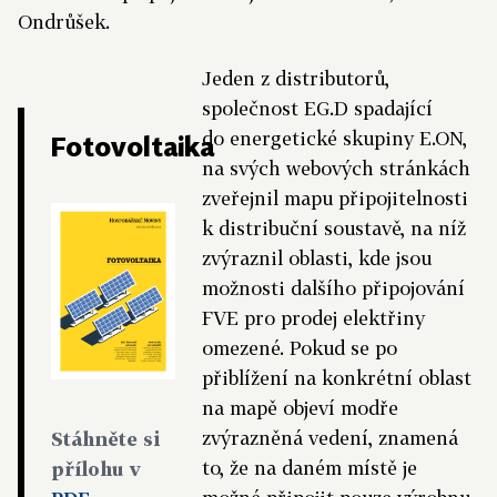
Ondrůšek.
Jeden z distributorů,
společnost EG.D spadající
do energetické skupiny E.ON,
Fotovoltaika
na svých webových stránkách
zveřejnil mapu připojitelnosti
k distribuční soustavě, na níž
zvýraznil oblasti, kde jsou
možnosti dalšího připojování
FVE pro prodej elektřiny
omezené. Pokud se po
přiblížení na konkrétní oblast
na mapě objeví modře
zvýrazněná vedení, znamená
Stáhněte si
to, že na daném místě je
přílohu v