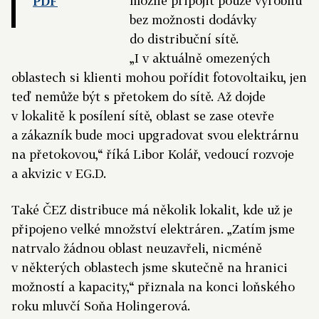
možné připojit pouze výrobnu
PDF
bez možnosti dodávky
do distribuční sítě.
„I v aktuálně omezených
oblastech si klienti mohou pořídit fotovoltaiku, jen
teď nemůže být s přetokem do sítě. Až dojde
v lokalitě k posílení sítě, oblast se zase otevře
a zákazník bude moci upgradovat svou elektrárnu
na přetokovou,“ říká Libor Kolář, vedoucí rozvoje
a akvizic v EG.D.
Také ČEZ distribuce má několik lokalit, kde už je
připojeno velké množství elektráren. „Zatím jsme
natrvalo žádnou oblast neuzavřeli, nicméně
v některých oblastech jsme skutečně na hranici
možností a kapacity,“ přiznala na konci loňského
roku mluvčí Soňa Holingerová.