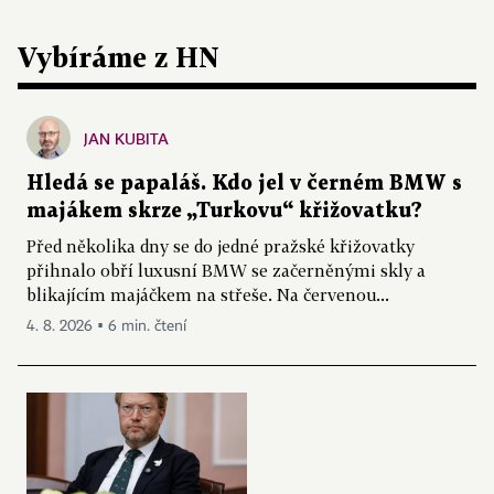
Vybíráme z HN
JAN KUBITA
Hledá se papaláš. Kdo jel v černém BMW s
majákem skrze „Turkovu“ křižovatku?
Před několika dny se do jedné pražské křižovatky
přihnalo obří luxusní BMW se začerněnými skly a
blikajícím majáčkem na střeše. Na červenou...
4. 8. 2026 ▪ 6 min. čtení