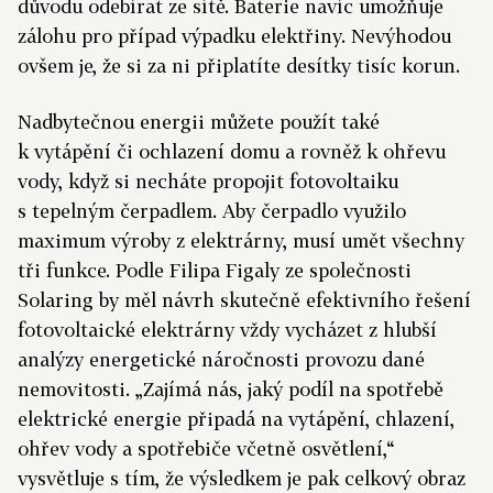
důvodu odebírat ze sítě. Baterie navíc umožňuje
zálohu pro případ výpadku elektřiny. Nevýhodou
ovšem je, že si za ni připlatíte desítky tisíc korun.
Nadbytečnou energii můžete použít také
k vytápění či ochlazení domu a rovněž k ohřevu
vody, když si necháte propojit fotovoltaiku
s tepelným čerpadlem. Aby čerpadlo využilo
maximum výroby z elektrárny, musí umět všechny
tři funkce. Podle Filipa Figaly ze společnosti
Solaring by měl návrh skutečně efektivního řešení
fotovoltaické elektrárny vždy vycházet z hlubší
analýzy energetické náročnosti provozu dané
nemovitosti. „Zajímá nás, jaký podíl na spotřebě
elektrické energie připadá na vytápění, chlazení,
ohřev vody a spotřebiče včetně osvětlení,“
vysvětluje s tím, že výsledkem je pak celkový obraz