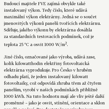
Budoucí majitele FVE zajímá obvykle také
instalovaný výkon. Tedy číslo, které udává
maximální výkon elektrárny. Jedná se o součet
jmenovitých výkonů panelů tvořících elektrárnu.
Sděluje, jakého výkonu by elektrárna dosáhla
za standardních testovacích podmínek, což je
2
teplota 25 °C a osvit 1000 W/m
.
Jiné číslo, označované jako výroba, udává zase,
kolik kilowatthodin elektřiny fotovoltaická
elektrárna vyprodukuje. Pro Česko v hrubém
odhadu platí, že jeden instalovaný kilowatt
fotovoltaiky, což odpovídá zhruba třem až čtyřem
panelům, vyrobí v našich podmínkách přibližně
1000 kWh. Na tuto hodnotu mají ale vliv ještě další
proměnné – jako je osvit, stínění, orientace a sklon