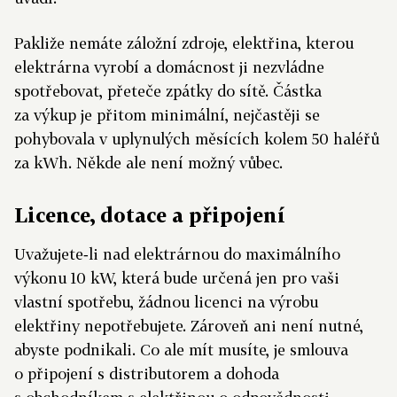
Pakliže nemáte záložní zdroje, elektřina, kterou
elektrárna vyrobí a domácnost ji nezvládne
spotřebovat, přeteče zpátky do sítě. Částka
za výkup je přitom minimální, nejčastěji se
pohybovala v uplynulých měsících kolem 50 haléřů
za kWh. Někde ale není možný vůbec.
Licence, dotace a připojení
Uvažujete‑li nad elektrárnou do maximálního
výkonu 10 kW, která bude určená jen pro vaši
vlastní spotřebu, žádnou licenci na výrobu
elektřiny nepotřebujete. Zároveň ani není nutné,
abyste podnikali. Co ale mít musíte, je smlouva
o připojení s distributorem a dohoda