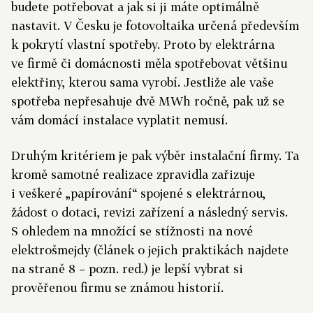
budete potřebovat a jak si ji máte optimálně
nastavit. V Česku je fotovoltaika určená především
k pokrytí vlastní spotřeby. Proto by elektrárna
ve firmě či domácnosti měla spotřebovat většinu
elektřiny, kterou sama vyrobí. Jestliže ale vaše
spotřeba nepřesahuje dvě MWh ročně, pak už se
vám domácí instalace vyplatit nemusí.
Druhým kritériem je pak výběr instalační firmy. Ta
kromě samotné realizace zpravidla zařizuje
i veškeré „papírování“ spojené s elektrárnou,
žádost o dotaci, revizi zařízení a následný servis.
S ohledem na množící se stížnosti na nové
elektrošmejdy (článek o jejich praktikách najdete
na straně 8 – pozn. red.) je lepší vybrat si
prověřenou firmu se známou historií.