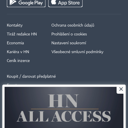
Kontakty
Ochrana osobních údajů
Tiráž redakce HN
Prohlášení o cookies
Economia
Nastavení soukromí
Kariéra v HN
Všeobecné smluvní podmínky
Ceník inzerce
Koupit / darovat předplatné
Eventy
×
Newslettery
RSS kanály
Autorská práva vykonává vydavatel. Bez písemného svolení vydavatele je