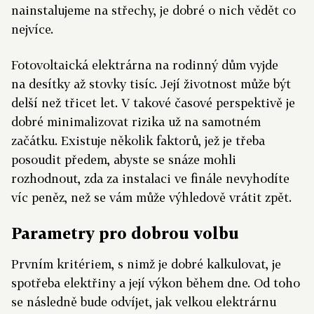
nainstalujeme na střechy, je dobré o nich vědět co
nejvíce.
Fotovoltaická elektrárna na rodinný dům vyjde
na desítky až stovky tisíc. Její životnost může být
delší než třicet let. V takové časové perspektivě je
dobré minimalizovat rizika už na samotném
začátku. Existuje několik faktorů, jež je třeba
posoudit předem, abyste se snáze mohli
rozhodnout, zda za instalaci ve finále nevyhodíte
víc peněz, než se vám může výhledově vrátit zpět.
Parametry pro dobrou volbu
Prvním kritériem, s nimž je dobré kalkulovat, je
spotřeba elektřiny a její výkon během dne. Od toho
se následně bude odvíjet, jak velkou elektrárnu