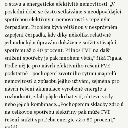
o stavu a energetické efektivitě nemovitosti. „V
poslední době se často setkáváme s neodpovídající
spotřebou elektřiny u nemovitostí s tepelným
čerpadlem. Problém bývá většinou v nesprávném
zapojení čerpadla, kdy díky několika relativně
jednoduchým úpravám dokážeme snížit stávající
spotřebu až o 40 procent. Přínos FVE na další
snížení spotřeby je pak mnohem větší,“ říká Figala.
Podle něj je pro návrh efektivního řešení FVE
podstatné i pochopení životního rytmu majitelů
nemovitosti a způsobu jejího užívání, zejména pro
návrh řešení akumulace vyrobené energie a
rozhodnutí, zdali půjde do baterií, ohřevu vody
nebo jejich kombinace. „Pochopením skladby zdrojů
na celkovou spotřebu elektřiny pak může FVE
řešení snížit spotřebu energie až o 80 procent,“
uvádí.