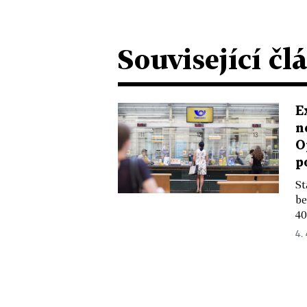
Související čl
E
n
O
p
St
be
40
4.