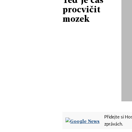
procvičit
mozek
Přidejte si H
zprávách.