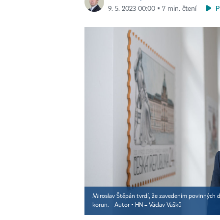
P
9. 5. 2023 00:00 ▪ 7 min. čtení
Miroslav Štěpán tvrdí, že zavedením povinných da
korun.
Autor ▪
HN – Václav Vašků