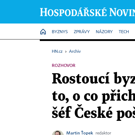
HOME
BYZNYS
ZPRÁVY
NÁZORY
TECH
HN.cz
›
Archiv
ROZHOVOR
Rostoucí by
to, o co při
šéf České po
Martin Ťopek
redaktor