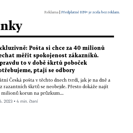
|
Předplatné HN+ je zcela bez reklam.
ánky
xkluzivně: Pošta si chce za 40 milionů
echat měřit spokojenost zákazníků.
pravdu to v době škrtů poboček
otřebujeme, ptají se odbory
átní Česká pošta v těchto dnech tvrdí, jak je na dně a
z razantních škrtů se neobejde. Přesto dokáže najít
 milionů korun na průzkum...
 4. 2023 ▪ 4 min. čtení