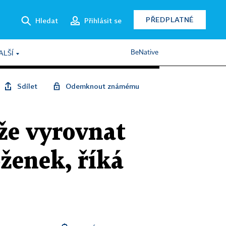
PŘEDPLATNÉ
Hledat
Přihlásit se
BeNative
ALŠÍ
Sdílet
Odemknout známému
že vyrovnat
oženek, říká