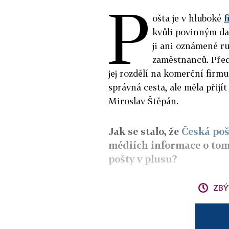
P
ošta je v hluboké
f
kvůli povinným d
ji ani oznámené r
zaměstnanců. Před
jej rozdělí na komerční firmu
správná cesta, ale měla přijít
Miroslav Štěpán.
Jak se stalo, že
Česká poš
médiích informace o tom,
pošty v plusu?
ZBÝ