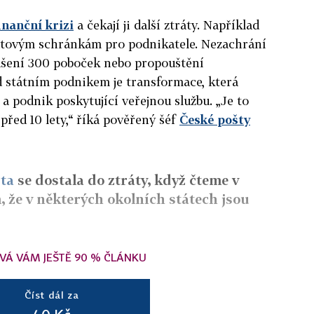
inanční krizi
a čekají ji další ztráty. Například
atovým schránkám pro podnikatele. Nezachrání
ušení 300 poboček nebo propouštění
 státním podnikem je transformace, která
 a podnik poskytující veřejnou službu. „Je to
 před 10 lety,“ říká pověřený šéf
České pošty
ta
se dostala do ztráty, když čteme v
 že v některých okolních státech jsou
VÁ VÁM JEŠTĚ 90 % ČLÁNKU
Číst dál za