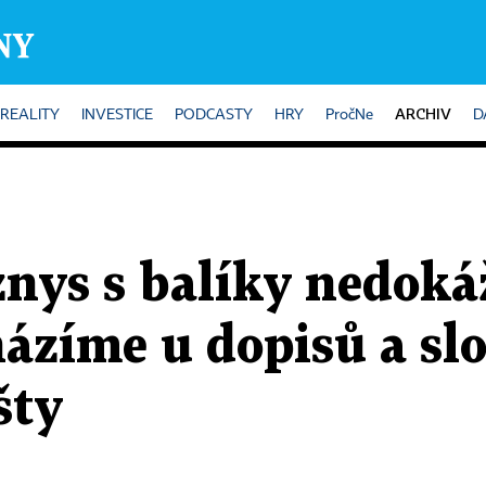
ARCHIV
REALITY
INVESTICE
PODCASTY
HRY
PročNe
D
znys s balíky nedoká
cházíme u dopisů a sl
šty