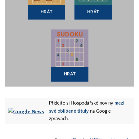
HRÁT
HRÁT
HRÁT
mezi
Přidejte si Hospodářské noviny
své oblíbené tituly
na Google
zprávách.