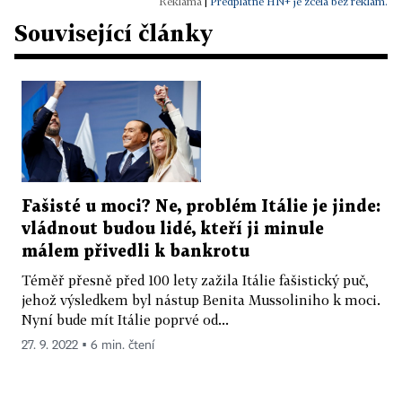
|
Předplatné HN+ je zcela bez reklam.
Související články
Fašisté u moci? Ne, problém Itálie je jinde:
vládnout budou lidé, kteří ji minule
málem přivedli k bankrotu
Téměř přesně před 100 lety zažila Itálie fašistický puč,
jehož výsledkem byl nástup Benita Mussoliniho k moci.
Nyní bude mít Itálie poprvé od...
27. 9. 2022 ▪ 6 min. čtení