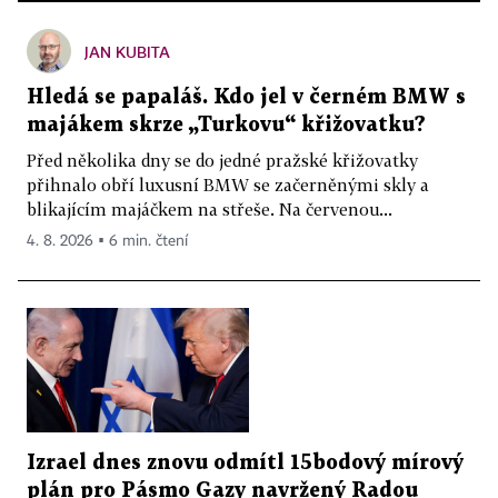
JAN KUBITA
Hledá se papaláš. Kdo jel v černém BMW s
majákem skrze „Turkovu“ křižovatku?
Před několika dny se do jedné pražské křižovatky
přihnalo obří luxusní BMW se začerněnými skly a
blikajícím majáčkem na střeše. Na červenou...
4. 8. 2026 ▪ 6 min. čtení
Izrael dnes znovu odmítl 15bodový mírový
plán pro Pásmo Gazy navržený Radou