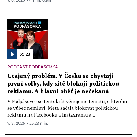
7. 8. 2026 ▪ 4 min. čtení
55:23
PODCAST PODPÁSOVKA
Utajený problém. V Česku se chystají
první volby, kdy sítě blokují politickou
reklamu. A hlavní oběť je nečekaná
V Podpásovce se tentokrát věnujeme tématu, o kterém
se vůbec nemluví. Meta začala blokovat politickou
reklamu na Facebooku a Instagramu a...
7. 8. 2026 ▪ 55:23 min.