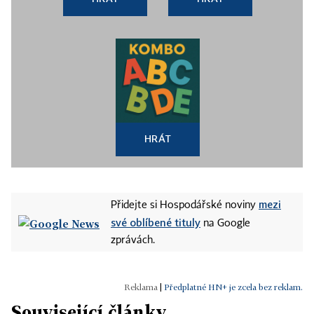
HRÁT
mezi
Přidejte si Hospodářské noviny
své oblíbené tituly
na Google
zprávách.
|
Předplatné HN+ je zcela bez reklam.
Související články