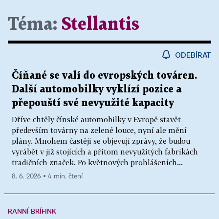
Téma:
Stellantis
ODEBÍRAT
Číňané se valí do evropských továren.
Další automobilky vyklízí pozice a
přepouští své nevyužité kapacity
Dříve chtěly čínské automobilky v Evropě stavět
především továrny na zelené louce, nyní ale mění
plány. Mnohem častěji se objevují zprávy, že budou
vyrábět v již stojících a přitom nevyužitých fabrikách
tradičních značek. Po květnových prohlášeních...
8. 6. 2026 ▪ 4 min. čtení
RANNÍ BRÍFINK