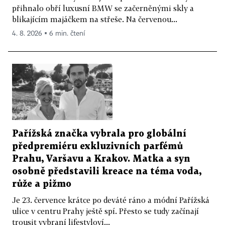
přihnalo obří luxusní BMW se začerněnými skly a
blikajícím majáčkem na střeše. Na červenou...
4. 8. 2026 ▪ 6 min. čtení
Pařížská značka vybrala pro globální
předpremiéru exkluzivních parfémů
Prahu, Varšavu a Krakov. Matka a syn
osobně představili kreace na téma voda,
růže a pižmo
Je 23. července krátce po deváté ráno a módní Pařížská
ulice v centru Prahy ještě spí. Přesto se tudy začínají
trousit vybraní lifestyloví...