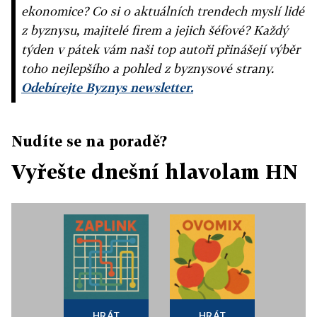
ekonomice? Co si o aktuálních trendech myslí lidé
z byznysu, majitelé firem a jejich šéfové? Každý
týden v pátek vám naši top autoři přinášejí výběr
toho nejlepšího a pohled z byznysové strany.
Odebírejte Byznys newsletter.
Nudíte se na poradě?
Vyřešte dnešní hlavolam HN
HRÁT
HRÁT