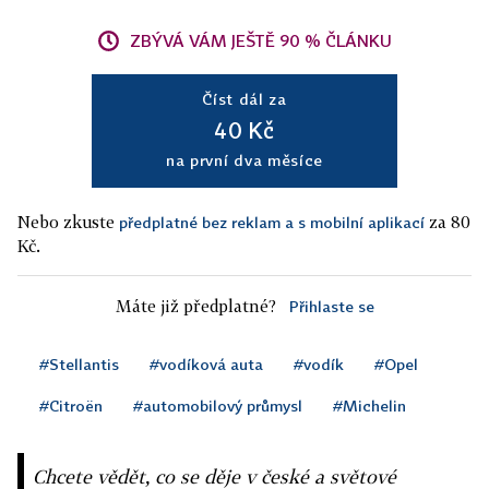
ZBÝVÁ VÁM JEŠTĚ 90 % ČLÁNKU
Číst dál za
40 Kč
na první dva měsíce
Nebo zkuste
za 80
předplatné bez reklam a s mobilní aplikací
Kč.
Máte již předplatné?
Přihlaste se
#Stellantis
#vodíková auta
#vodík
#Opel
#Citroën
#automobilový průmysl
#Michelin
Chcete vědět, co se děje v české a světové