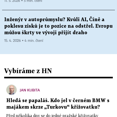
11. 5. 2026 ▪ 5 min. čtení
Inženýr v autoprůmyslu? Kvůli AI, Číně a
poklesu zisků je to pozice na odstřel. Evropu
můžou škrty ve vývoji přijít draho
15. 4. 2026 ▪ 4 min. čtení
Vybíráme z HN
JAN KUBITA
Hledá se papaláš. Kdo jel v černém BMW s
majákem skrze „Turkovu“ křižovatku?
Před několika dny se do jedné pražské křižovatky