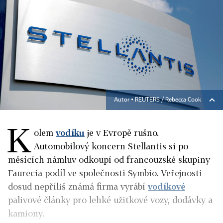
Autor ▪
REUTERS / Rebecca Cook
K
olem
vodíku
je v Evropě rušno.
Automobilový koncern Stellantis si po
měsících námluv odkoupí od francouzské skupiny
Faurecia podíl ve společnosti Symbio. Veřejnosti
dosud nepříliš známá firma vyrábí
vodíkové
palivové články pro lehké užitkové vozy, dodávky a
kamiony.