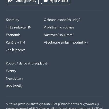
Kontakty
Ochrana osobních údajů
Tiráž redakce HN
Prohlášení o cookies
Economia
Nastavení soukromí
Kariéra v HN
Všeobecné smluvní podmínky
Ceník inzerce
Koupit / darovat předplatné
Eventy
Newslettery
×
RSS kanály
Autorská práva vykonává vydavatel. Bez písemného svolení vydavatele je
zakázáno jakékoli užití částí nebo celku díla, zejména rozmnožování a šíření