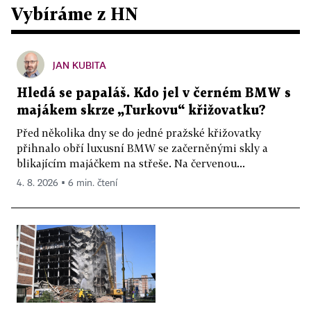
Vybíráme z HN
JAN KUBITA
Hledá se papaláš. Kdo jel v černém BMW s
majákem skrze „Turkovu“ křižovatku?
Před několika dny se do jedné pražské křižovatky
přihnalo obří luxusní BMW se začerněnými skly a
blikajícím majáčkem na střeše. Na červenou...
4. 8. 2026 ▪ 6 min. čtení