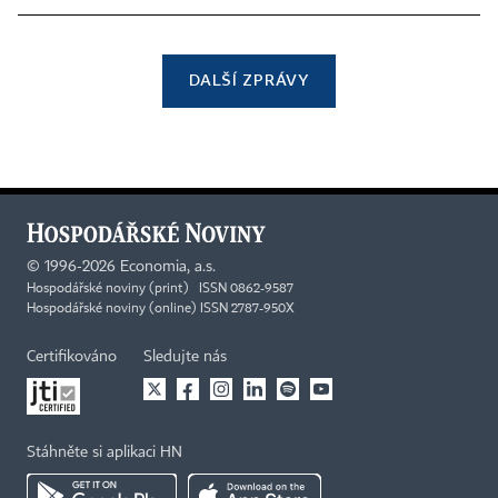
DALŠÍ ZPRÁVY
©
1996-2026
Economia, a.s.
Hospodářské noviny (print) ISSN 0862-9587
Hospodářské noviny (online) ISSN 2787-950X
Certifikováno
Sledujte nás
Stáhněte si aplikaci HN