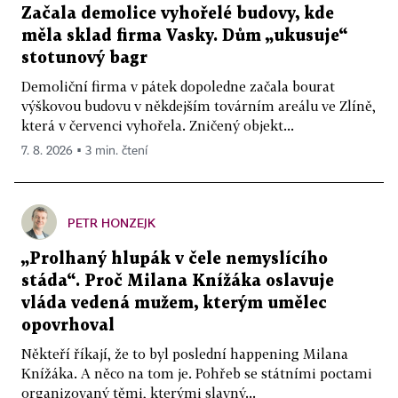
Začala demolice vyhořelé budovy, kde
měla sklad firma Vasky. Dům „ukusuje“
stotunový bagr
Demoliční firma v pátek dopoledne začala bourat
výškovou budovu v někdejším továrním areálu ve Zlíně,
která v červenci vyhořela. Zničený objekt...
7. 8. 2026 ▪ 3 min. čtení
PETR HONZEJK
„Prolhaný hlupák v čele nemyslícího
stáda“. Proč Milana Knížáka oslavuje
vláda vedená mužem, kterým umělec
opovrhoval
Někteří říkají, že to byl poslední happening Milana
Knížáka. A něco na tom je. Pohřeb se státními poctami
organizovaný těmi, kterými slavný...