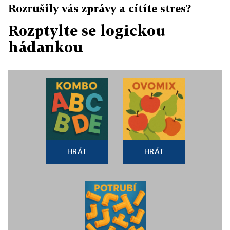
Rozrušily vás zprávy a cítíte stres?
Rozptylte se logickou
hádankou
HRÁT
HRÁT