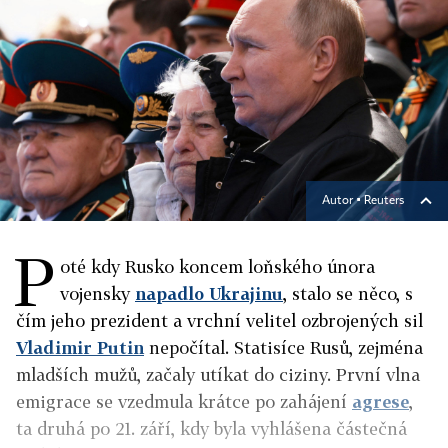
Autor ▪
Reuters
P
oté kdy Rusko koncem loňského února
vojensky
napadlo Ukrajinu
, stalo se něco, s
čím jeho prezident a vrchní velitel ozbrojených sil
Vladimir Putin
nepočítal. Statisíce Rusů, zejména
mladších mužů, začaly utíkat do ciziny. První vlna
emigrace se vzedmula krátce po zahájení
agrese
,
ta druhá po 21. září, kdy byla vyhlášena částečná