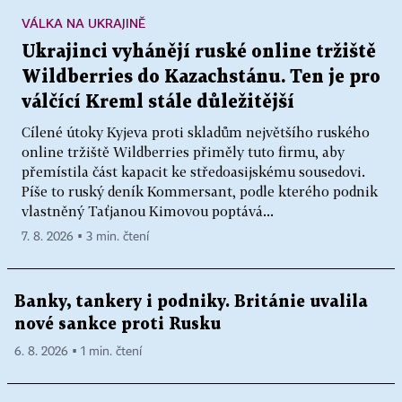
VÁLKA NA UKRAJINĚ
Ukrajinci vyhánějí ruské online tržiště
Wildberries do Kazachstánu. Ten je pro
válčící Kreml stále důležitější
Cílené útoky Kyjeva proti skladům největšího ruského
online tržiště Wildberries přiměly tuto firmu, aby
přemístila část kapacit ke středoasijskému sousedovi.
Píše to ruský deník Kommersant, podle kterého podnik
vlastněný Taťjanou Kimovou poptává...
7. 8. 2026 ▪ 3 min. čtení
Banky, tankery i podniky. Británie uvalila
nové sankce proti Rusku
6. 8. 2026 ▪ 1 min. čtení