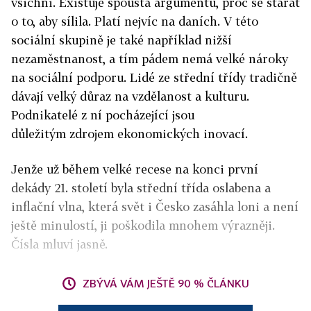
všichni. Existuje spousta argumentů, proč se starat
o to, aby sílila. Platí nejvíc na daních. V této
sociální skupině je také například nižší
nezaměstnanost, a tím pádem nemá velké nároky
na sociální podporu. Lidé ze střední třídy tradičně
dávají velký důraz na vzdělanost a kulturu.
Podnikatelé z ní pocházející jsou
důležitým zdrojem ekonomických inovací.
Jenže už během velké recese na konci první
dekády 21. století byla střední třída oslabena a
inflační vlna, která svět i Česko zasáhla loni a není
ještě minulostí, ji poškodila mnohem výrazněji.
Čísla mluví jasně.
ZBÝVÁ VÁM JEŠTĚ 90 % ČLÁNKU