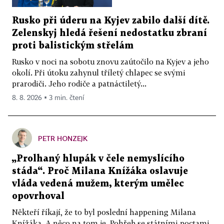
Rusko při úderu na Kyjev zabilo další dítě.
Zelenskyj hledá řešení nedostatku zbraní
proti balistickým střelám
Rusko v noci na sobotu znovu zaútočilo na Kyjev a jeho
okolí. Při útoku zahynul tříletý chlapec se svými
prarodiči. Jeho rodiče a patnáctiletý...
8. 8. 2026 ▪ 3 min. čtení
PETR HONZEJK
„Prolhaný hlupák v čele nemyslícího
stáda“. Proč Milana Knížáka oslavuje
vláda vedená mužem, kterým umělec
opovrhoval
Někteří říkají, že to byl poslední happening Milana
Knížáka. A něco na tom je. Pohřeb se státními poctami