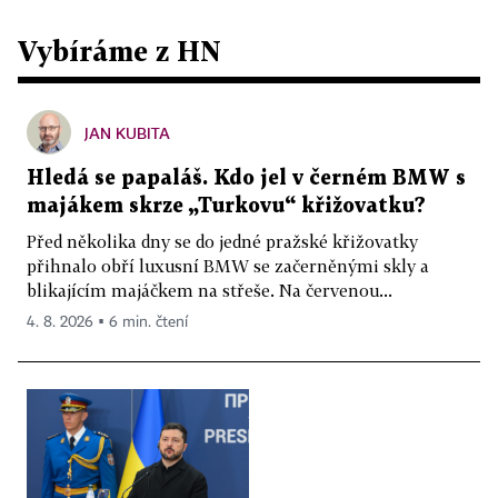
Vybíráme z HN
JAN KUBITA
Hledá se papaláš. Kdo jel v černém BMW s
majákem skrze „Turkovu“ křižovatku?
Před několika dny se do jedné pražské křižovatky
přihnalo obří luxusní BMW se začerněnými skly a
blikajícím majáčkem na střeše. Na červenou...
4. 8. 2026 ▪ 6 min. čtení