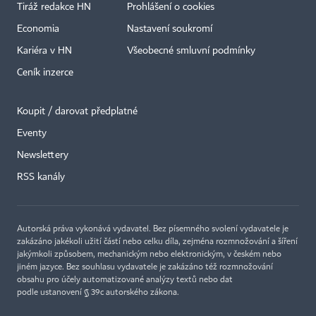
Tiráž redakce HN
Prohlášení o cookies
Economia
Nastavení soukromí
Kariéra v HN
Všeobecné smluvní podmínky
Ceník inzerce
Koupit / darovat předplatné
Eventy
Newslettery
×
RSS kanály
Autorská práva vykonává vydavatel. Bez písemného svolení vydavatele je
zakázáno jakékoli užití částí nebo celku díla, zejména rozmnožování a šíření
jakýmkoli způsobem, mechanickým nebo elektronickým, v českém nebo
jiném jazyce. Bez souhlasu vydavatele je zakázáno též rozmnožování
obsahu pro účely automatizované analýzy textů nebo dat
podle ustanovení § 39c autorského zákona.