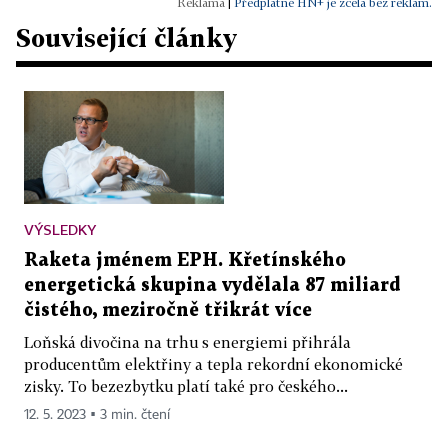
|
Předplatné HN+ je zcela bez reklam.
Související články
VÝSLEDKY
Raketa jménem EPH. Křetínského
energetická skupina vydělala 87 miliard
čistého, meziročně třikrát více
Loňská divočina na trhu s energiemi přihrála
producentům elektřiny a tepla rekordní ekonomické
zisky. To bezezbytku platí také pro českého...
12. 5. 2023 ▪ 3 min. čtení