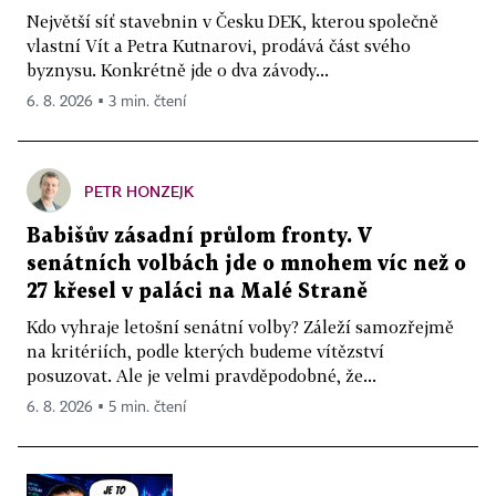
Největší síť stavebnin v Česku DEK, kterou společně
vlastní Vít a Petra Kutnarovi, prodává část svého
byznysu. Konkrétně jde o dva závody...
6. 8. 2026 ▪ 3 min. čtení
PETR HONZEJK
Babišův zásadní průlom fronty. V
senátních volbách jde o mnohem víc než o
27 křesel v paláci na Malé Straně
Kdo vyhraje letošní senátní volby? Záleží samozřejmě
na kritériích, podle kterých budeme vítězství
posuzovat. Ale je velmi pravděpodobné, že...
6. 8. 2026 ▪ 5 min. čtení