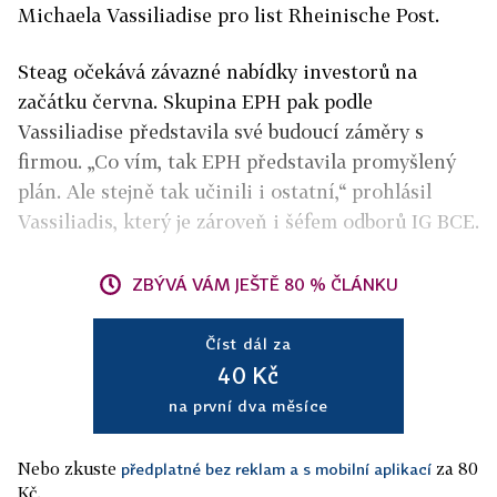
Michaela Vassiliadise pro list Rheinische Post.
Steag očekává závazné nabídky investorů na
začátku června. Skupina EPH pak podle
Vassiliadise představila své budoucí záměry s
firmou. „Co vím, tak EPH představila promyšlený
plán. Ale stejně tak učinili i ostatní,“ prohlásil
Vassiliadis, který je zároveň i šéfem odborů IG BCE.
ZBÝVÁ VÁM JEŠTĚ 80 % ČLÁNKU
Číst dál za
40 Kč
na první dva měsíce
Nebo zkuste
za 80
předplatné bez reklam a s mobilní aplikací
Kč.