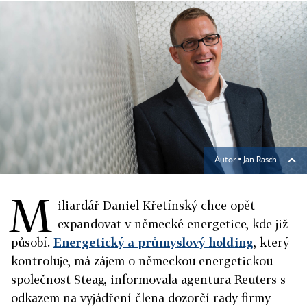
Autor ▪
Jan Rasch
M
iliardář Daniel Křetínský chce opět
expandovat v německé energetice, kde již
působí.
Energetický a průmyslový holding
, který
kontroluje, má zájem o německou energetickou
společnost Steag, informovala agentura Reuters s
odkazem na vyjádření člena dozorčí rady firmy