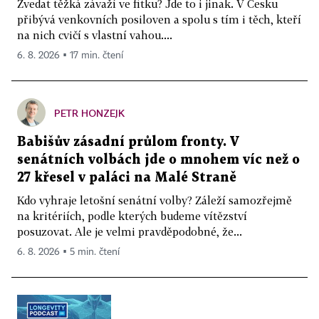
Zvedat těžká závaží ve fitku? Jde to i jinak. V Česku
přibývá venkovních posiloven a spolu s tím i těch, kteří
na nich cvičí s vlastní vahou....
6. 8. 2026 ▪ 17 min. čtení
PETR HONZEJK
Babišův zásadní průlom fronty. V
senátních volbách jde o mnohem víc než o
27 křesel v paláci na Malé Straně
Kdo vyhraje letošní senátní volby? Záleží samozřejmě
na kritériích, podle kterých budeme vítězství
posuzovat. Ale je velmi pravděpodobné, že...
6. 8. 2026 ▪ 5 min. čtení