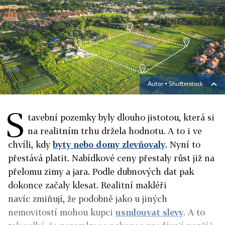
Autor ▪
Shutterstock
S
tavební pozemky byly dlouho jistotou, která si
na realitním trhu držela hodnotu. A to i ve
chvíli, kdy
byty nebo domy zlevňovaly
. Nyní to
přestává platit. Nabídkové ceny přestaly růst již na
přelomu zimy a jara. Podle dubnových dat pak
dokonce začaly klesat. Realitní makléři
navíc zmiňují, že podobně jako u jiných
nemovitostí mohou kupci
usmlouvat slevy
. A to