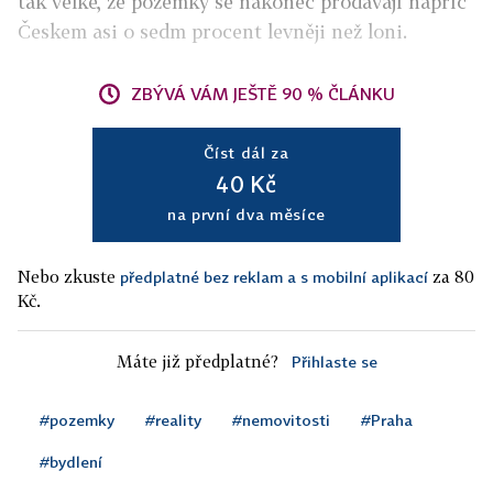
tak velké, že pozemky se nakonec prodávají napříč
Českem asi o sedm procent levněji než loni.
ZBÝVÁ VÁM JEŠTĚ 90 % ČLÁNKU
Číst dál za
40 Kč
na první dva měsíce
Nebo zkuste
za 80
předplatné bez reklam a s mobilní aplikací
Kč.
Máte již předplatné?
Přihlaste se
#pozemky
#reality
#nemovitosti
#Praha
#bydlení