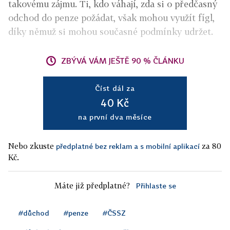
takovému zájmu. Ti, kdo váhají, zda si o předčasný
odchod do penze požádat, však mohou využít fígl,
díky němuž si mohou současné podmínky udržet.
ZBÝVÁ VÁM JEŠTĚ 90 % ČLÁNKU
Číst dál za
40 Kč
na první dva měsíce
Nebo zkuste
za 80
předplatné bez reklam a s mobilní aplikací
Kč.
Máte již předplatné?
Přihlaste se
#důchod
#penze
#ČSSZ