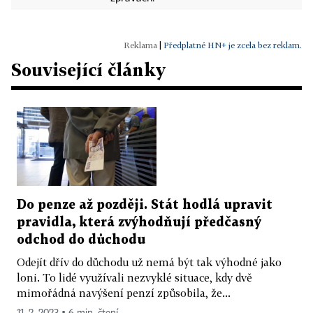
|
Předplatné HN+ je zcela bez reklam.
Související články
Do penze až později. Stát hodlá upravit
pravidla, která zvýhodňují předčasný
odchod do důchodu
Odejít dřív do důchodu už nemá být tak výhodné jako
loni. To lidé využívali nezvyklé situace, kdy dvě
mimořádná navýšení penzí způsobila, že...
11. 2. 2023 ▪ 6 min. čtení