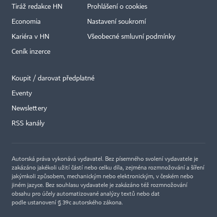
Tiráž redakce HN
Prohlášení o cookies
Economia
Nastavení soukromí
Kariéra v HN
Všeobecné smluvní podmínky
Ceník inzerce
Koupit / darovat předplatné
Eventy
×
Newslettery
RSS kanály
Autorská práva vykonává vydavatel. Bez písemného svolení vydavatele je
zakázáno jakékoli užití částí nebo celku díla, zejména rozmnožování a šíření
jakýmkoli způsobem, mechanickým nebo elektronickým, v českém nebo
jiném jazyce. Bez souhlasu vydavatele je zakázáno též rozmnožování
obsahu pro účely automatizované analýzy textů nebo dat
podle ustanovení § 39c autorského zákona.