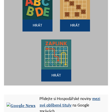
HRÁT
HRÁT
HRÁT
mezi
Přidejte si Hospodářské noviny
své oblíbené tituly
na Google
zprávách.