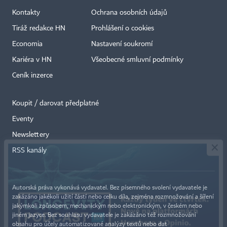
Kontakty
Ochrana osobních údajů
Tiráž redakce HN
Prohlášení o cookies
Economia
Nastavení soukromí
Kariéra v HN
Všeobecné smluvní podmínky
Ceník inzerce
Koupit / darovat předplatné
Eventy
×
Newslettery
RSS kanály
Autorská práva vykonává vydavatel. Bez písemného svolení vydavatele je
zakázáno jakékoli užití částí nebo celku díla, zejména rozmnožování a šíření
jakýmkoli způsobem, mechanickým nebo elektronickým, v českém nebo
jiném jazyce. Bez souhlasu vydavatele je zakázáno též rozmnožování
obsahu pro účely automatizované analýzy textů nebo dat