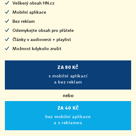
Veškerý obsah HN.cz
Mobilní aplikace
Bez reklam
Odemykejte obsah pro přátele
Články v audioverzi + playlist
Možnost kdykoliv zrušit
ZA 80 KČ
s mobilní aplikací
a bez reklam
nebo
ZA 40 KČ
bez mobilní aplikace
a s reklamou