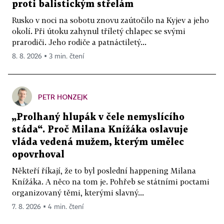
proti balistickým střelám
Rusko v noci na sobotu znovu zaútočilo na Kyjev a jeho
okolí. Při útoku zahynul tříletý chlapec se svými
prarodiči. Jeho rodiče a patnáctiletý...
8. 8. 2026 ▪ 3 min. čtení
PETR HONZEJK
„Prolhaný hlupák v čele nemyslícího
stáda“. Proč Milana Knížáka oslavuje
vláda vedená mužem, kterým umělec
opovrhoval
Někteří říkají, že to byl poslední happening Milana
Knížáka. A něco na tom je. Pohřeb se státními poctami
organizovaný těmi, kterými slavný...
7. 8. 2026 ▪ 4 min. čtení