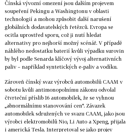
Čínská vývozní omezení jsou dalším projevem
soupeření Pekingu a Washingtonu v oblasti
technologií a mohou způsobit další narušení
globálních dodavatelských řetězců. Evropa se
ocitla uprostřed sporu, což ji nutí hledat
alternativy pro nejhorší možný scénář. V případě
náhlého nedostatku baterií kvůli výpadku surovin
by byl podle Senarda klíčový vývoj alternativních
paliv – například syntetických e-paliv a vodíku.
Zároveň čínský svaz výrobců automobilů
CAAM
v
sobotu kvůli antimonopolnímu zákonu odvolal
čtvrteční příslib 16 automobilek, že se vyhnou
„abnormálnímu stanovování cen“. Závazek
automobilek sdružených ve svazu
CAAM
, jako jsou
výrobci elektromobilů Nio, Li Auto a Xpeng, přijala
i americká Tesla. Interpretoval se jako projev