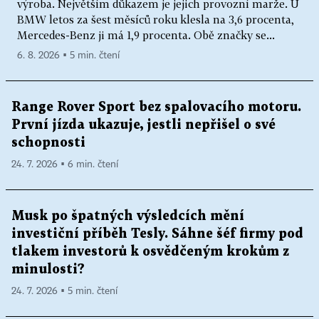
výroba. Největším důkazem je jejich provozní marže. U
BMW letos za šest měsíců roku klesla na 3,6 procenta,
Mercedes-Benz ji má 1,9 procenta. Obě značky se...
6. 8. 2026 ▪ 5 min. čtení
Range Rover Sport bez spalovacího motoru.
První jízda ukazuje, jestli nepřišel o své
schopnosti
24. 7. 2026 ▪ 6 min. čtení
Musk po špatných výsledcích mění
investiční příběh Tesly. Sáhne šéf firmy pod
tlakem investorů k osvědčeným krokům z
minulosti?
24. 7. 2026 ▪ 5 min. čtení