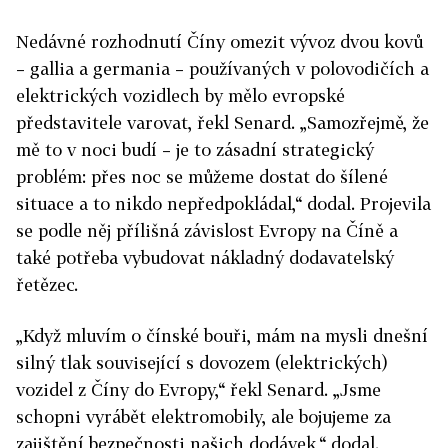
Nedávné rozhodnutí Číny omezit vývoz dvou kovů
– gallia a germania – používaných v polovodičích a
elektrických vozidlech by mělo evropské
představitele varovat, řekl Senard. „Samozřejmě, že
mě to v noci budí – je to zásadní strategický
problém: přes noc se můžeme dostat do šílené
situace a to nikdo nepředpokládal,“ dodal. Projevila
se podle něj přílišná závislost Evropy na Číně a
také potřeba vybudovat nákladný dodavatelský
řetězec.
„Když mluvím o čínské bouři, mám na mysli dnešní
silný tlak související s dovozem (elektrických)
vozidel z Číny do Evropy,“ řekl Senard. „Jsme
schopni vyrábět elektromobily, ale bojujeme za
zajištění bezpečnosti našich dodávek,“ dodal.