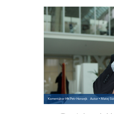
Komentátor HN Petr Honzejk
Autor ▪
Matej Slá