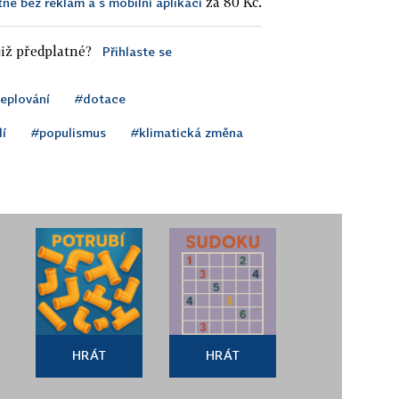
za 80 Kč.
tné bez reklam a s mobilní aplikací
iž předplatné?
Přihlaste se
eplování
#dotace
dí
#populismus
#klimatická změna
HRÁT
HRÁT