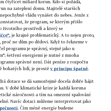
em čtyřicet miliard korun. Kdo si požádá,
un na zateplení domu. Majitelé starších
nepochybně vládu vynášet do nebes. Jenže z
konstatovat, že program, se kterým přišlo
o životního prostředí a který se
ičce“
, je krajně problematický. A to nejen proto,
, proč ne dům po dědovi. Když to řekneme v
el programu je správný, stejně jako u
m“; šetření energiemi je nutné z mnoha
gramu správné není. Dát peníze z rozpočtu
 bohatých lidí, je prostě
v principu špatně
.
drá dotace se dá samozřejmě docela dobře hájit
mu. V době klimatické krize je každá koruna
etické náročnosti a tím na omezení spalování
čelně. Navíc dotaci můžeme interpretovat jako
pečnosti
. Čím méně energie budeme