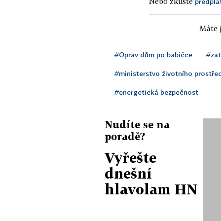
Nebo zkuste
předpla
Máte j
#Oprav dům po babičce
#zat
#ministerstvo životního prostře
#energetická bezpečnost
Nudíte se na
poradě?
Vyřešte
dnešní
hlavolam HN