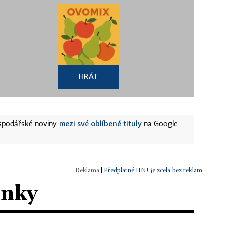
HRÁT
mezi své oblíbené tituly
ospodářské noviny
na Google
|
Předplatné HN+ je zcela bez reklam.
ánky