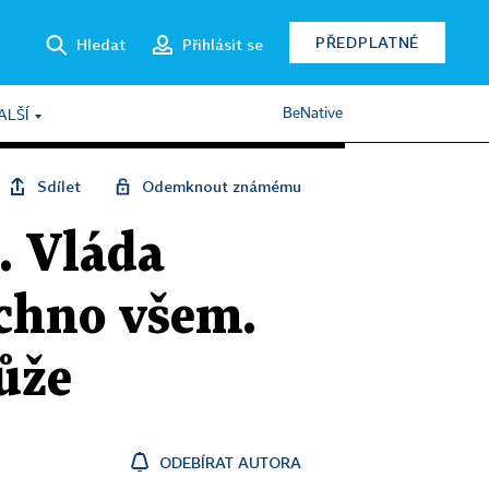
PŘEDPLATNÉ
Hledat
Přihlásit se
BeNative
ALŠÍ
Sdílet
Odemknout známému
. Vláda
echno všem.
ůže
ODEBÍRAT AUTORA