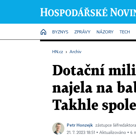
HOME
BYZNYS
ZPRÁVY
NÁZORY
TECH
HN.cz
›
Archiv
Dotační mili
najela na ba
Takhle spol
Petr Honzejk
zástupce šéfredaktor
21. 7. 2023 18:51 ▪ Aktualizováno ▪ 4 m