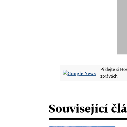
Přidejte si H
zprávách.
Související čl