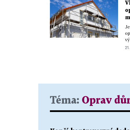
V
o
m
Je
op
vý
21.
Téma:
Oprav dů