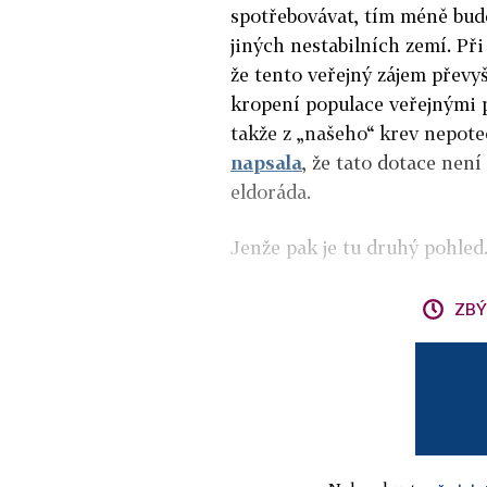
spotřebovávat, tím méně bud
jiných nestabilních zemí. Při
že tento veřejný zájem převy
kropení populace veřejnými pe
takže z „našeho“ krev nepote
napsala
, že tato dotace nen
eldoráda.
Jenže pak je tu druhý pohled
ZBÝ