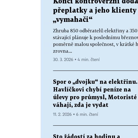
Končí kontroverzní dodav
přeplatky a jeho klienty
„vymahači“
Zhruba 850 odběratelů elektřiny a 350
stávající plánuje k poslednímu březno
poměrně malou společnost, v krátké hi
zrovna...
30. 3. 2026 ▪ 4 min. čtení
Spor o „dvojku“ na elektřinu.
Havlíčkovi chybí peníze na
úlevy pro průmysl, Motoristé
váhají, zda je vydat
11. 2. 2026 ▪ 6 min. čtení
Sto žádostí za hodinu a