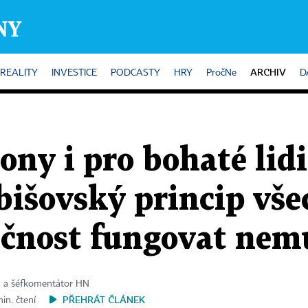
ARCHIV
REALITY
INVESTICE
PODCASTY
HRY
PročNe
D
ony i pro bohaté lidi
bišovský princip vš
ečnost fungovat nem
a a šéfkomentátor HN
PŘEHRÁT ČLÁNEK
in. čtení