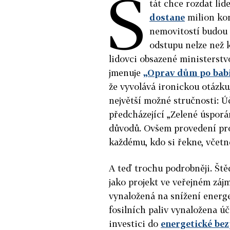
S
tát chce rozdat lid
dostane
milion kor
nemovitostí budou 
odstupu nelze než 
lidovci obsazené ministerstv
jmenuje
„Oprav dům po bab
že vyvolává ironickou otázku
největší možné stručnosti: Úč
předcházející „Zelené úsporá
důvodů. Ovšem provedení pro
každému, kdo si řekne, včetně
A teď trochu podrobněji. Ště
jako projekt ve veřejném záj
vynaložená na snížení energ
fosilních paliv vynaložena ú
investici do
energetické bez