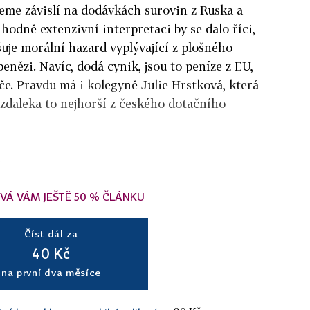
eme závislí na dodávkách surovin z Ruska a
 hodně extenzivní interpretaci by se dalo říci,
šuje morální hazard vyplývající z plošného
nězi. Navíc, dodá cynik, jsou to peníze z EU,
če. Pravdu má i kolegyně Julie Hrstková, která
í zdaleka to nejhorší z českého dotačního
.
VÁ VÁM JEŠTĚ 50 % ČLÁNKU
Číst dál za
40 Kč
na první dva měsíce