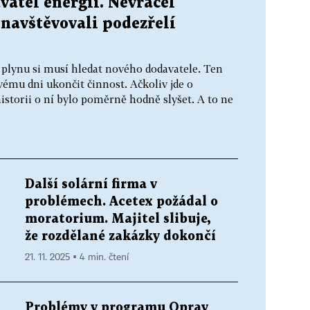
atel energií. Nevracel
 navštěvovali podezřelí
 plynu si musí hledat nového dodavatele. Ten
vému dni ukončit činnost. Ačkoliv jde o
storii o ní bylo poměrně hodně slyšet. A to ne
Další solární firma v
problémech. Acetex požádal o
moratorium. Majitel slibuje,
že rozdělané zakázky dokončí
21. 11. 2025 ▪ 4 min. čtení
Problémy v programu Oprav