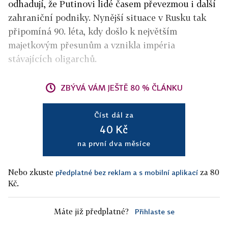
odhadují, že Putinovi lidé časem převezmou i další
zahraniční podniky. Nynější situace v Rusku tak
připomíná 90. léta, kdy došlo k největším
majetkovým přesunům a vznikla impéria
stávajících oligarchů.
ZBÝVÁ VÁM JEŠTĚ 80 % ČLÁNKU
Číst dál za
40 Kč
na první dva měsíce
Nebo zkuste
za 80
předplatné bez reklam a s mobilní aplikací
Kč.
Máte již předplatné?
Přihlaste se