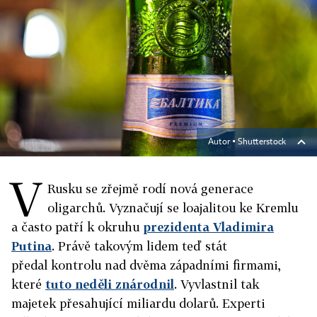
Autor ▪
Shutterstock
V
Rusku se zřejmě rodí nová generace
oligarchů. Vyznačují se loajalitou ke Kremlu
a často patří k okruhu
prezidenta Vladimira
Putina
. Právě takovým lidem teď stát
předal kontrolu nad dvěma západními firmami,
které
tuto neděli znárodnil
. Vyvlastnil tak
majetek přesahující miliardu dolarů. Experti