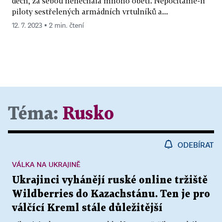
dech, za sebou nenechala mnoho obětí. Nepočítáme-li
piloty sestřelených armádních vrtulníků a...
12. 7. 2023 ▪ 2 min. čtení
Téma:
Rusko
ODEBÍRAT
VÁLKA NA UKRAJINĚ
Ukrajinci vyhánějí ruské online tržiště
Wildberries do Kazachstánu. Ten je pro
válčící Kreml stále důležitější