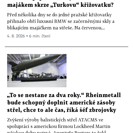
majákem skrze „Turkovu“ křižovatku?
Před několika dny se do jedné pražské křižovatky
přihnalo obří luxusní BMW se začerněnými skly a
blikajícím majáčkem na střeše. Na červenou...
4. 8. 2026 ▪ 6 min. čtení
„To se nestane za dva roky.“ Rheinmetall
bude schopný doplnit americké zásoby
střel, chce to ale čas, říká šéf zbrojovky
Zvýšení výroby balistických střel ATACMS ve
spolupráci s americkou firmou Lockheed Martin
nějakou dobu potrvá. Agentuře Reuters to řekl...