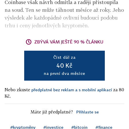
Coinbase však návrh odmítla a raději přistoupila
na soud. Ten se může táhnout měsíce až roky. Jeho
výsledek ale každopádně ovlivní budoucí podobu
trhu i ceny jednotlivých kryptoměn.
ZBÝVÁ VÁM JEŠTĚ 90 % ČLÁNKU
Číst dál za
40 Kč
na první dva měsíce
Nebo zkuste
za 80
předplatné bez reklam a s mobilní aplikací
Kč.
Máte již předplatné?
Přihlaste se
#kryptoměny
#investice
#bitcoin
#finance