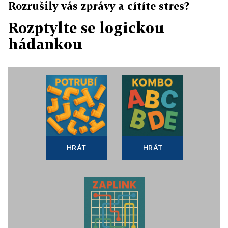
Rozrušily vás zprávy a cítíte stres?
Rozptylte se logickou
hádankou
HRÁT
HRÁT