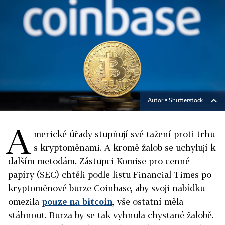
Autor ▪
Shutterstock
A
merické úřady stupňují své tažení proti trhu
s kryptoměnami. A kromě žalob se uchylují k
dalším metodám. Zástupci Komise pro cenné
papíry (SEC) chtěli podle listu Financial Times po
kryptoměnové burze Coinbase, aby svoji nabídku
omezila
pouze na bitcoin
, vše ostatní měla
stáhnout. Burza by se tak vyhnula chystané žalobě.