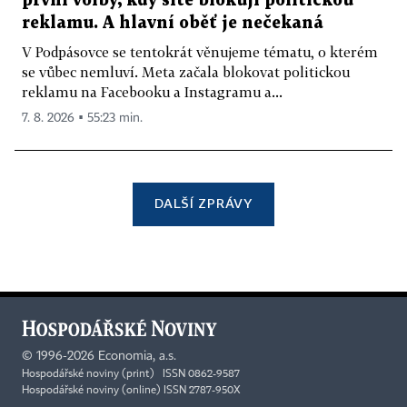
první volby, kdy sítě blokují politickou
reklamu. A hlavní oběť je nečekaná
V Podpásovce se tentokrát věnujeme tématu, o kterém
se vůbec nemluví. Meta začala blokovat politickou
reklamu na Facebooku a Instagramu a...
7. 8. 2026 ▪ 55:23 min.
DALŠÍ ZPRÁVY
©
1996-2026
Economia, a.s.
Hospodářské noviny (print) ISSN 0862-9587
Hospodářské noviny (online) ISSN 2787-950X