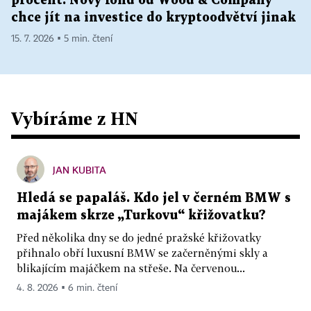
procent. Nový fond od Wood & Company
chce jít na investice do kryptoodvětví jinak
15. 7. 2026 ▪ 5 min. čtení
Vybíráme z HN
JAN KUBITA
Hledá se papaláš. Kdo jel v černém BMW s
majákem skrze „Turkovu“ křižovatku?
Před několika dny se do jedné pražské křižovatky
přihnalo obří luxusní BMW se začerněnými skly a
blikajícím majáčkem na střeše. Na červenou...
4. 8. 2026 ▪ 6 min. čtení