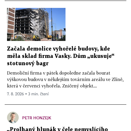
Začala demolice vyhořelé budovy, kde
měla sklad firma Vasky. Dům „ukusuje“
stotunový bagr
Demoliční firma v pátek dopoledne začala bourat
výškovou budovu v někdejším továrním areálu ve Zlíně,
která v červenci vyhořela. Zničený objekt...
7. 8. 2026 ▪ 3 min. čtení
PETR HONZEJK
„Prolhaný hlupák v čele nemyslícího