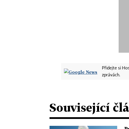
Přidejte si H
zprávách.
Související čl