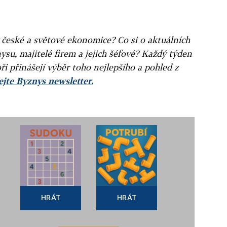
v české a světové ekonomice? Co si o aktuálních
ysu, majitelé firem a jejich šéfové? Každý týden
ři přinášejí výběr toho nejlepšího a pohled z
jte Byznys newsletter.
HRÁT
HRÁT