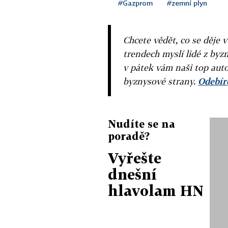
#Gazprom
#zemní plyn
Chcete vědět, co se děje 
trendech myslí lidé z byzn
v pátek vám naši top auto
byznysové strany.
Odebíre
Nudíte se na
poradě?
Vyřešte
dnešní
hlavolam HN