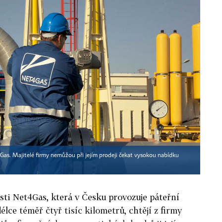
Gas. Majitelé firmy nemůžou při jejím prodeji čekat vysokou nabídku
osti Net4Gas, která v Česku provozuje páteřní
élce téměř čtyř tisíc kilometrů, chtějí z firmy