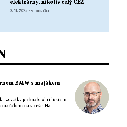
elektrárny, nikoliv celý ČEZ
3. 11. 2025 ▪ 4 min. čtení
N
 černém BMW s majákem
 křižovatky přihnalo obří luxusní
m majáčkem na střeše. Na