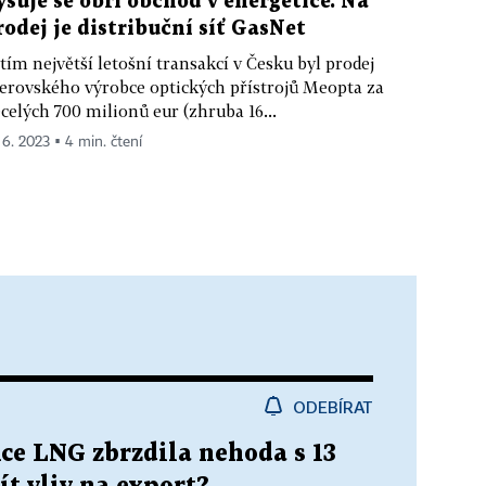
ýsuje se obří obchod v energetice. Na
rodej je distribuční síť GasNet
tím největší letošní transakcí v Česku byl prodej
erovského výrobce optických přístrojů Meopta za
celých 700 milionů eur (zhruba 16...
. 6. 2023 ▪ 4 min. čtení
ODEBÍRAT
ce LNG zbrzdila nehoda s 13