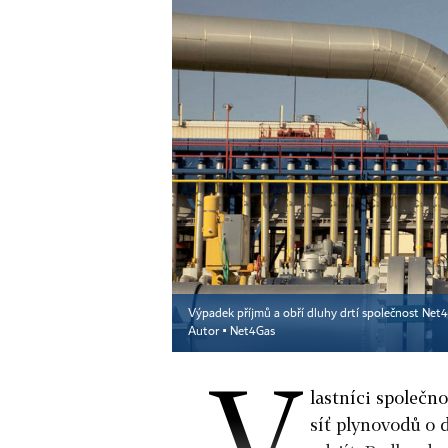
Výpadek příjmů a obří dluhy drtí společnost Net4
Autor ▪
Net4Gas
V
lastníci společn
síť plynovodů o d