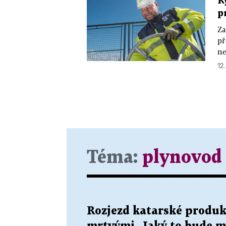
R
p
Za
př
ne
12
Téma:
plynovod
Rozjezd katarské produk