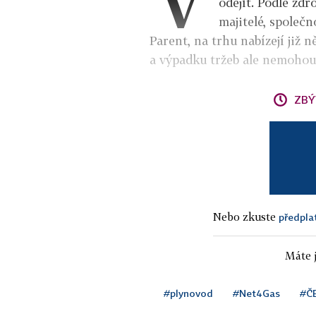
odejít. Podle zdr
majitelé, společn
Parent, na trhu nabízejí již
a výpadku tržeb ale nemohou 
ZBÝ
Nebo zkuste
předpla
Máte j
#plynovod
#Net4Gas
#Č