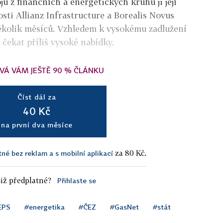
ojů z finančních a energetických kruhů ji její
osti Allianz Infrastructure a Borealis Novus
 několik měsíců. Vzhledem k vysokému zadlužení
čekat příliš vysoké nabídky.
VÁ VÁM JEŠTĚ 90 % ČLÁNKU
Číst dál za
40 Kč
na první dva měsíce
za 80 Kč.
tné bez reklam a s mobilní aplikací
iž předplatné?
Přihlaste se
EPS
#energetika
#ČEZ
#GasNet
#stát