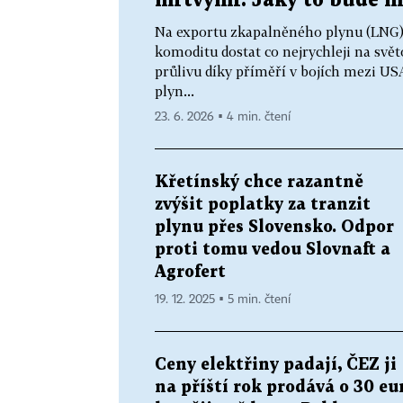
mrtvými. Jaký to bude mí
Na exportu zkapalněného plynu (LNG) 
komoditu dostat co nejrychleji na sv
průlivu díky příměří v bojích mezi USA
plyn...
23. 6. 2026 ▪ 4 min. čtení
Křetínský chce razantně
zvýšit poplatky za tranzit
plynu přes Slovensko. Odpor
proti tomu vedou Slovnaft a
Agrofert
19. 12. 2025 ▪ 5 min. čtení
Ceny elektřiny padají, ČEZ ji
na příští rok prodává o 30 eu