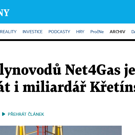
ARCHIV
REALITY
INVESTICE
PODCASTY
HRY
PročNe
D
plynovodů Net4Gas je
t i miliardář Křetí
PŘEHRÁT ČLÁNEK