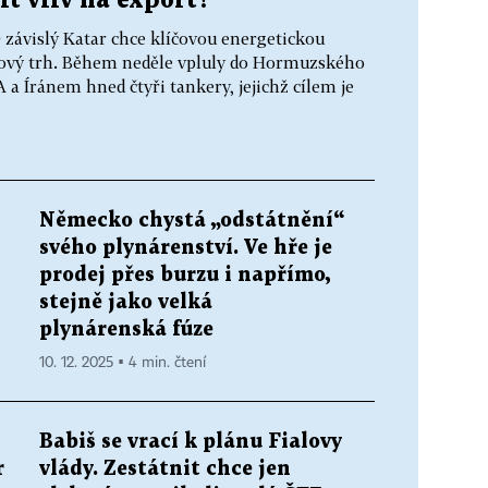
t vliv na export?
závislý Katar chce klíčovou energetickou
ětový trh. Během neděle vpluly do Hormuzského
 a Íránem hned čtyři tankery, jejichž cílem je
Německo chystá „odstátnění“
svého plynárenství. Ve hře je
prodej přes burzu i napřímo,
stejně jako velká
plynárenská fúze
10. 12. 2025 ▪ 4 min. čtení
Babiš se vrací k plánu Fialovy
r
vlády. Zestátnit chce jen