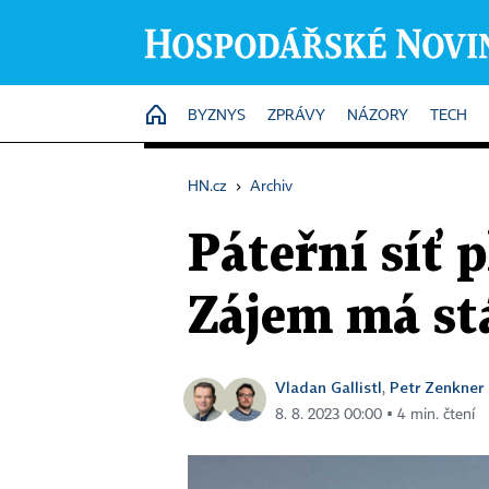
HOME
BYZNYS
ZPRÁVY
NÁZORY
TECH
HN.cz
›
Archiv
Páteřní síť 
Zájem má stá
Vladan Gallistl
Petr Zenkner
,
8. 8. 2023 00:00 ▪ 4 min. čtení