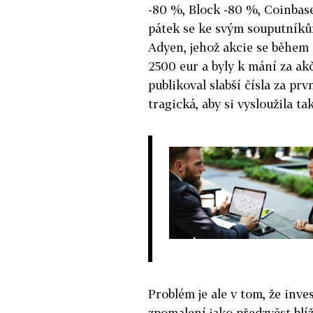
-80 %, Block -80 %, Coinbas
pátek se ke svým souputník
Adyen, jehož akcie se během
2500 eur a byly k mání za ak
publikoval slabší čísla za prv
tragická, aby si vysloužila ta
Problém je ale v tom, že inve
zpomalení jako předzvěst blíž