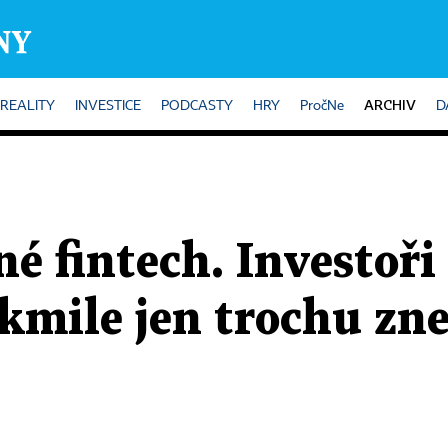
ARCHIV
REALITY
INVESTICE
PODCASTY
HRY
PročNe
D
é fintech. Investoři 
akmile jen trochu zne