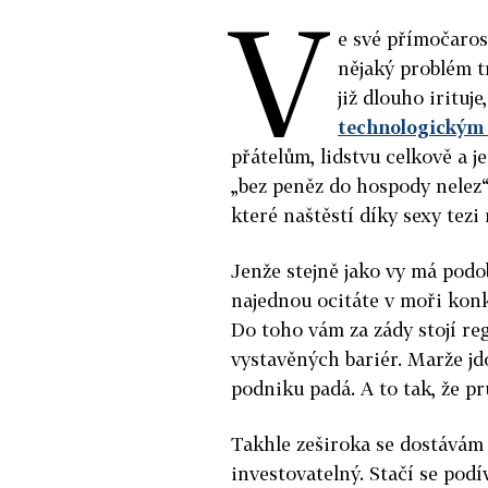
V
e své přímočarost
nějaký problém t
již dlouho irituj
technologickým
přátelům, lidstvu celkově a je
„bez peněz do hospody nelez“
které naštěstí díky sexy tez
Jenže stejně jako vy má pod
najednou ocitáte v moři kon
Do toho vám za zády stojí re
vystavěných bariér. Marže jd
podniku padá. A to tak, že pr
Takhle zeširoka se dostávám 
investovatelný. Stačí se pod