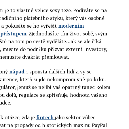
i je to vlastně velice sexy teze. Podíváte se na
radičního platebního styku, který vás osobně
e, a pokusíte se ho vyřešit
moderním
 přístupem
. Zjednodušíte tím život sobě, svým
ště na tom po cestě vyděláte. Jak se ale říká
, musíte do podniku přizvat externí investory,
i nemusíte dvakrát přemlouvat.
obný
nápad
i spousta dalších lidí a vy se
kurence, která si jde nekompromisně po krku.
gulátor, jemuž se nelíbí váš opatrný tanec kolem
ou dolů, regulace se zpřísňuje, hodnota vašeho
udce.
k otázce, zda je
fintech
jako sektor vůbec
ívat na propady od historických maxim: PayPal