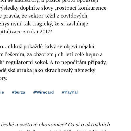
výsledky doplníte slovy „rostoucí konkurence
 pravda, že sektor těžil z covidových
nys nyní tak tragický, že si zasluhuje
italizace z roku 2017?
. Jelikož pokaždé, když se objeví nějaká
 řešením, za obzorem jich letí celé hejno a
h“ regulatorní sokol. A to nepočítám případy,
lodějská straka jako zkrachovalý německý
ory.
ie
#burza
#Wirecard
#PayPal
v české a světové ekonomice? Co si o aktuálních