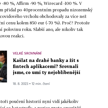
e -80 %, Affirm -90 %, Wirecard -100 %. V
ům přidal po 40procentním propadu nizozemský
 covidového vrcholu obchodovaly za více než
ční cenu kolem 850 eur (-70 %). Proč? Protože
ní polovinu roku. Slabší ano, ale nikoliv tak
kovou reakci.
VELKÉ SROVNÁNÍ
Kašlat na drahé banky a žít s
fintech aplikacemi? Srovnali
jsme, co umí ty nejoblíbenější
18. 8. 2023 ▪ 12 min. čtení
stoři poučení historií nyní vidí jakékoliv
ící se katastrofy, a pozice proto opouštějí