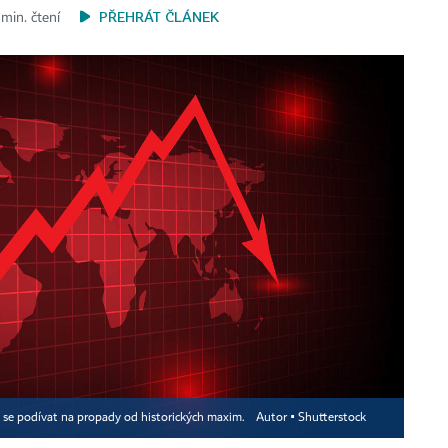
PŘEHRÁT ČLÁNEK
min. čtení
čí se podívat na propady od historických maxim.
Autor ▪
Shutterstock