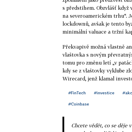
s předstihem. Obzvlášť když 
na severoamerickém trhu“. Je
lockdownů, avšak je tento byz
minimální valuace a tržní kap
Překvapivě možná vlastně ano
vlaštovka s novým převratným
tomu pro změnu letí „v patác
kdy se z vlaštovky vyklube z
Wirecard, jenž klamal invest
#FinTech
#investice
#akc
#Coinbase
Chcete vědět, co se děje 