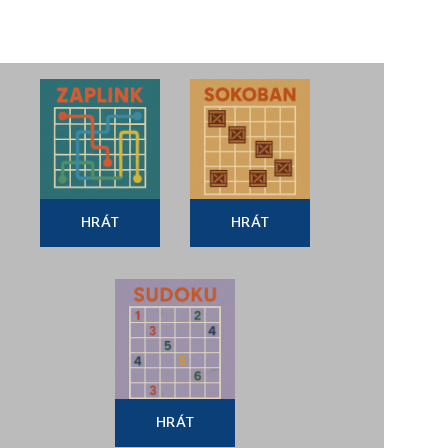
HRÁT
HRÁT
HRÁT