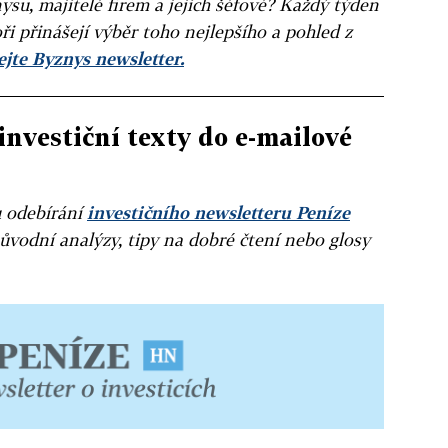
ysu, majitelé firem a jejich šéfové? Každý týden
ři přinášejí výběr toho nejlepšího a pohled z
jte Byznys newsletter.
investiční texty do e-mailové
u odebírání
investičního newsletteru Peníze
ůvodní analýzy, tipy na dobré čtení nebo glosy