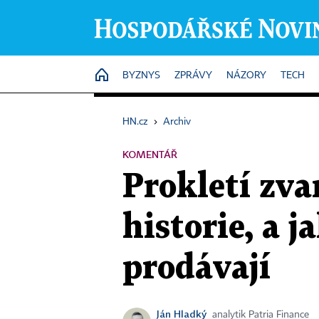
HOME
BYZNYS
ZPRÁVY
NÁZORY
TECH
HN.cz
›
Archiv
KOMENTÁŘ
Prokletí zvan
historie, a j
prodávají
Ján Hladký
analytik Patria Finance