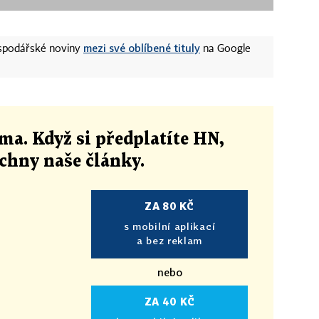
mezi své oblíbené tituly
ospodářské noviny
na Google
ma. Když si předplatíte HN,
echny naše články
.
ZA 80 KČ
s mobilní aplikací
a bez reklam
nebo
ZA 40 KČ