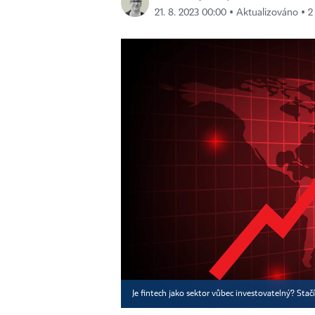
21. 8. 2023 00:00 ▪ Aktualizováno ▪ 2 
Je fintech jako sektor vůbec investovatelný? Sta