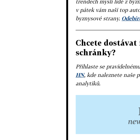
trendech myslí lidé z byzn
v pátek vám naši top auto
byznysové strany.
Odebíre
Chcete dostávat 
schránky?
Přihlaste se pravidelném
HN
, kde naleznete naše p
analytiků.