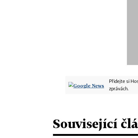
Přidejte si H
zprávách.
Související čl