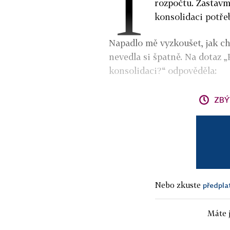
T
rozpočtu. Zastavm
konsolidaci potře
Napadlo mě vyzkoušet, jak chy
nevedla si špatně. Na dotaz „P
konsolidaci?“ odpověděla:
ZBÝ
Nebo zkuste
předpla
Máte j