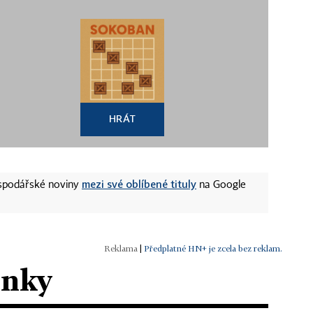
HRÁT
mezi své oblíbené tituly
ospodářské noviny
na Google
|
Předplatné HN+ je zcela bez reklam.
ánky