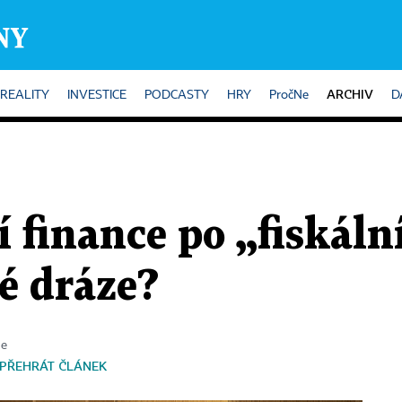
ARCHIV
REALITY
INVESTICE
PODCASTY
HRY
PročNe
D
 finance po „fiskál
é dráze?
te
PŘEHRÁT ČLÁNEK