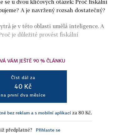
e se u dvou klíčových otázek: Proč fiskální
bujeme? A je navržený rozsah dostatečný?
trá je v této oblasti umělá inteligence. A
roč je důležité provést fiskální
VÁ VÁM JEŠTĚ 90 % ČLÁNKU
Číst dál za
40 Kč
na první dva měsíce
za 80 Kč.
tné bez reklam a s mobilní aplikací
iž předplatné?
Přihlaste se