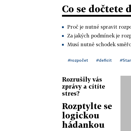
Co se dočtete 
Proč je nutné spravit rozp
Za jakých podmínek je roz
Musí nutně schodek směřo
#rozpočet
#deficit
#Stan
Rozrušily vás
zprávy a cítíte
stres?
Rozptylte se
logickou
hádankou