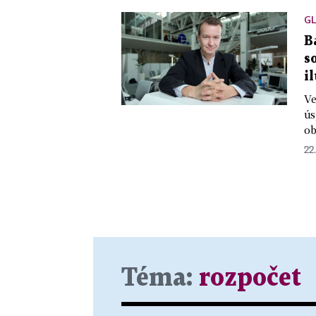
G
B
s
i
Ve
ús
ob
22
Téma:
rozpočet