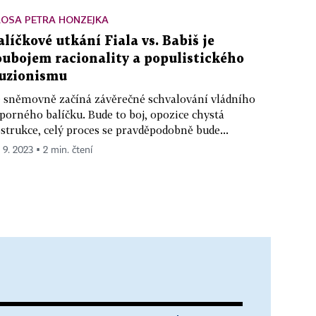
LOSA PETRA HONZEJKA
alíčkové utkání Fiala vs. Babiš je
oubojem racionality a populistického
luzionismu
 sněmovně začíná závěrečné schvalování vládního
porného balíčku. Bude to boj, opozice chystá
strukce, celý proces se pravděpodobně bude...
. 9. 2023 ▪ 2 min. čtení