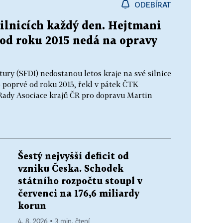
ODEBÍRAT
silnicích každý den. Hejtmani
é od roku 2015 nedá na opravy
ury (SFDI) nedostanou letos kraje na své silnice
to poprvé od roku 2015, řekl v pátek ČTK
Rady Asociace krajů ČR pro dopravu Martin
Šestý nejvyšší deficit od
vzniku Česka. Schodek
státního rozpočtu stoupl v
červenci na 176,6 miliardy
korun
4. 8. 2026 ▪ 3 min. čtení