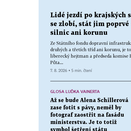
Lidé jezdí po krajských 
se zlobí, stát jim poprv
silnic ani korunu
Ze Státního fondu dopravní infrastrukt
druhých a třetích tříd ani korunu, je 
liberecký hejtman a předseda komise 
Půta...
7. 8. 2026 ▪ 5 min. čtení
GLOSA LUĎKA VAINERTA
Až se bude Alena Schillerová
zase fotit s pávy, neměl by
fotograf zaostřit na fasádu
ministerstva. Je to totiž
symbol šetření státu