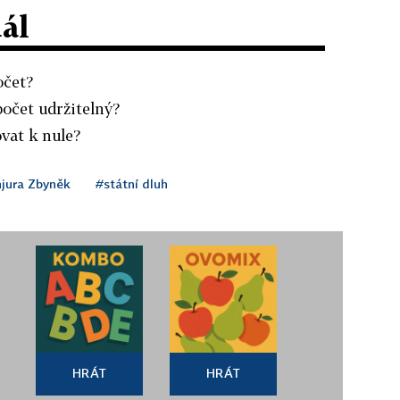
dál
očet?
počet udržitelný?
vat k nule?
jura Zbyněk
#státní dluh
HRÁT
HRÁT