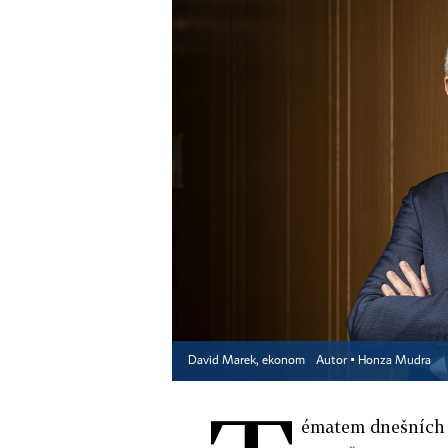
David Marek, ekonom
Autor ▪
Honza Mudra
ématem dnešních d