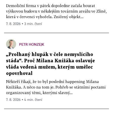
Demoliční firma v pátek dopoledne začala bourat
výškovou budovu v někdejším továrním areálu ve Zlíně,
která v červenci vyhořela. Zničený objekt...
7. 8. 2026 ▪ 3 min. čtení
PETR HONZEJK
„Prolhaný hlupák v čele nemyslícího
stáda“. Proč Milana Knížáka oslavuje
vláda vedená mužem, kterým umělec
opovrhoval
Někteří říkají, že to byl poslední happening Milana
Knížáka. A něco na tom je. Pohřeb se státními poctami
organizovaný těmi, kterými slavný...
7. 8. 2026 ▪ 4 min. čtení