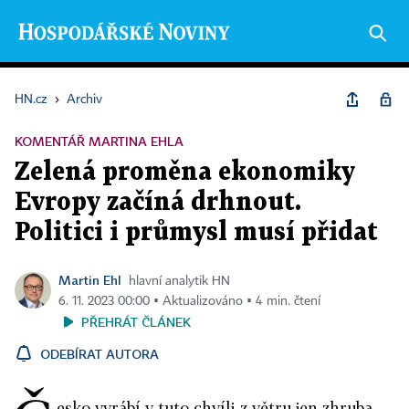
HN.cz
›
Archiv
KOMENTÁŘ MARTINA EHLA
Zelená proměna ekonomiky
Evropy začíná drhnout.
Politici i průmysl musí přidat
Martin Ehl
hlavní analytik HN
6. 11. 2023 00:00 ▪ Aktualizováno ▪ 4 min. čtení
PŘEHRÁT ČLÁNEK
ODEBÍRAT AUTORA
esko vyrábí v tuto chvíli z větru jen zhruba