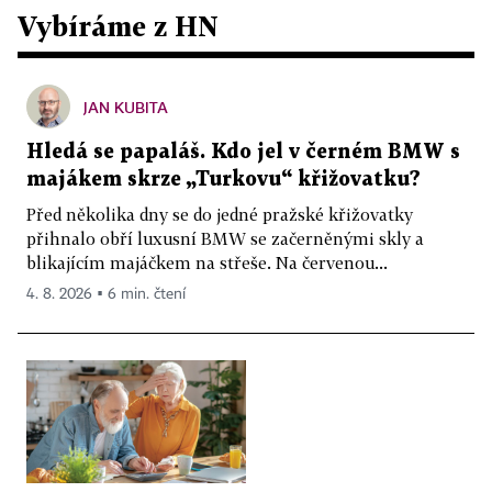
Vybíráme z HN
JAN KUBITA
Hledá se papaláš. Kdo jel v černém BMW s
majákem skrze „Turkovu“ křižovatku?
Před několika dny se do jedné pražské křižovatky
přihnalo obří luxusní BMW se začerněnými skly a
blikajícím majáčkem na střeše. Na červenou...
4. 8. 2026 ▪ 6 min. čtení