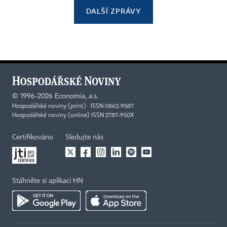
DALŠÍ ZPRÁVY
©
1996-2026
Economia, a.s.
Hospodářské noviny (print) ISSN 0862-9587
Hospodářské noviny (online) ISSN 2787-950X
Certifikováno
Sledujte nás
Stáhněte si aplikaci HN