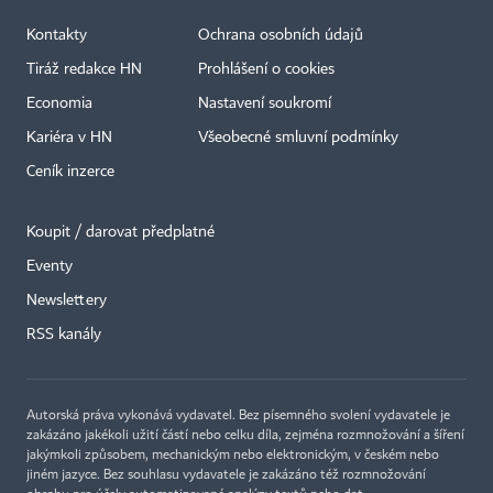
Kontakty
Ochrana osobních údajů
Tiráž redakce HN
Prohlášení o cookies
Economia
Nastavení soukromí
Kariéra v HN
Všeobecné smluvní podmínky
Ceník inzerce
Koupit / darovat předplatné
Eventy
Newslettery
×
RSS kanály
Autorská práva vykonává vydavatel. Bez písemného svolení vydavatele je
zakázáno jakékoli užití částí nebo celku díla, zejména rozmnožování a šíření
jakýmkoli způsobem, mechanickým nebo elektronickým, v českém nebo
jiném jazyce. Bez souhlasu vydavatele je zakázáno též rozmnožování