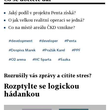
Jaký podíl v projektu Penta získá?
O jak velkou realitní operaci se jedná?
Co na místě areálu ČKD vznikne?
#development
#developer
#Penta
#Dospiva Marek
#Pražák Karel
#PPF
#O2 arena
#HC Sparta
#Sazka
Rozrušily vás zprávy a cítíte stres?
Rozptylte se logickou
hádankou