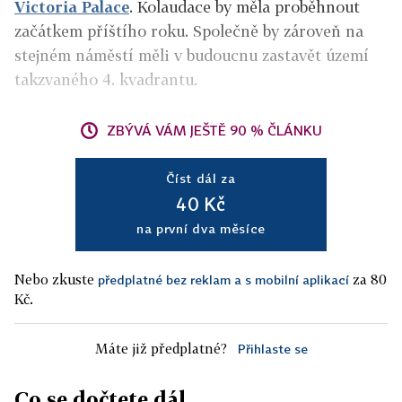
Victoria Palace
. Kolaudace by měla proběhnout
začátkem příštího roku. Společně by zároveň na
stejném náměstí měli v budoucnu zastavět území
takzvaného 4. kvadrantu.
ZBÝVÁ VÁM JEŠTĚ 90 % ČLÁNKU
Číst dál za
40 Kč
na první dva měsíce
Nebo zkuste
za 80
předplatné bez reklam a s mobilní aplikací
Kč.
Máte již předplatné?
Přihlaste se
Co se dočtete dál