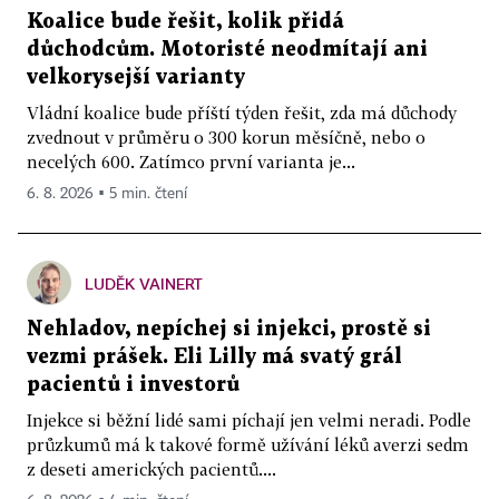
Koalice bude řešit, kolik přidá
důchodcům. Motoristé neodmítají ani
velkorysejší varianty
Vládní koalice bude příští týden řešit, zda má důchody
zvednout v průměru o 300 korun měsíčně, nebo o
necelých 600. Zatímco první varianta je...
6. 8. 2026 ▪ 5 min. čtení
LUDĚK VAINERT
Nehladov, nepíchej si injekci, prostě si
vezmi prášek. Eli Lilly má svatý grál
pacientů i investorů
Injekce si běžní lidé sami píchají jen velmi neradi. Podle
průzkumů má k takové formě užívání léků averzi sedm
z deseti amerických pacientů....