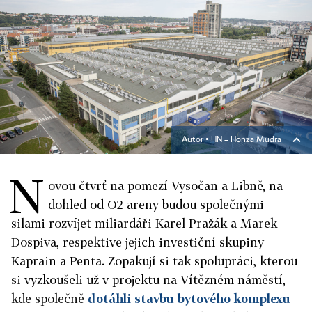
Autor ▪
HN – Honza Mudra
N
ovou čtvrť na pomezí Vysočan a Libně, na
dohled od O2 areny budou společnými
silami rozvíjet miliardáři Karel Pražák a Marek
Dospiva, respektive jejich investiční skupiny
Kaprain a Penta. Zopakují si tak spolupráci, kterou
si vyzkoušeli už v projektu na Vítězném náměstí,
kde společně
dotáhli stavbu bytového komplexu