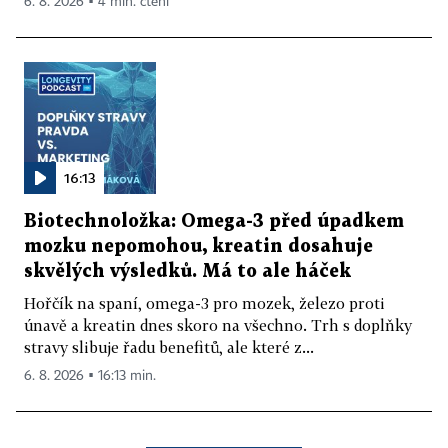
6. 8. 2026 ▪ 4 min. čtení
16:13
Biotechnoložka: Omega-3 před úpadkem
mozku nepomohou, kreatin dosahuje
skvělých výsledků. Má to ale háček
Hořčík na spaní, omega-3 pro mozek, železo proti
únavě a kreatin dnes skoro na všechno. Trh s doplňky
stravy slibuje řadu benefitů, ale které z...
6. 8. 2026 ▪ 16:13 min.