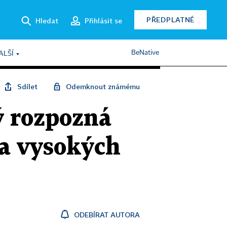
PŘEDPLATNÉ
Hledat
Přihlásit se
BeNative
ALŠÍ
Sdílet
Odemknout známému
ý rozpozná
na vysokých
ODEBÍRAT AUTORA