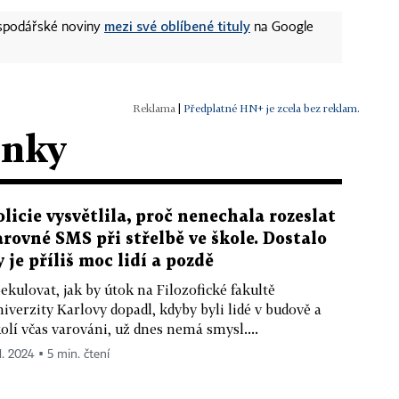
mezi své oblíbené tituly
ospodářské noviny
na Google
|
Předplatné HN+ je zcela bez reklam.
ánky
olicie vysvětlila, proč nenechala rozeslat
arovné SMS při střelbě ve škole. Dostalo
y je příliš moc lidí a pozdě
ekulovat, jak by útok na Filozofické fakultě
iverzity Karlovy dopadl, kdyby byli lidé v budově a
olí včas varováni, už dnes nemá smysl....
1. 2024 ▪ 5 min. čtení