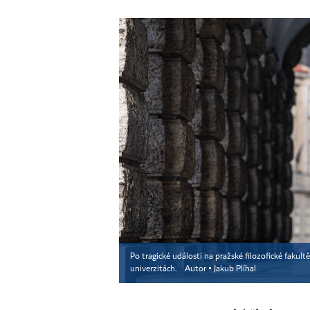
Po tragické události na pražské filozofické fakult
univerzitách.
Autor ▪
Jakub Plíhal