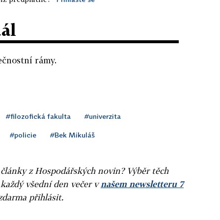
dál
ečnostní rámy.
#filozofická fakulta
#univerzita
#policie
#Bek Mikuláš
ní články z Hospodářských novin? Výběr těch
 každý všední den večer v
našem newsletteru 7
zdarma přihlásit.