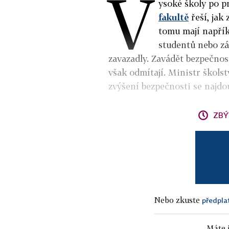
V
ysoké školy po 
fakultě
řeší, jak
tomu mají napřík
studentů nebo zá
zavazadly. Zavádět bezpečnos
však odmítají. Ministr škols
zvýšení bezpečnosti se najdo
ZBÝ
Nebo zkuste
předpla
Máte j