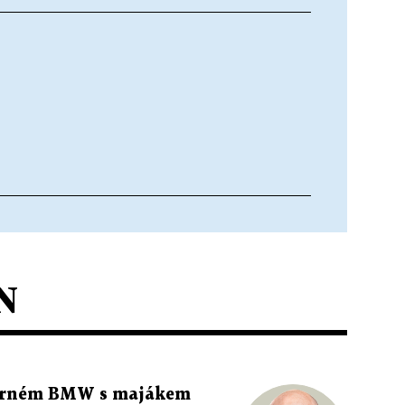
N
 černém BMW s majákem