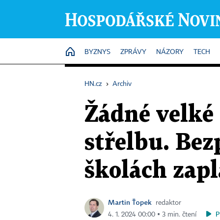
HOME
BYZNYS
ZPRÁVY
NÁZORY
TECH
HN.cz
›
Archiv
Žádné velké 
střelbu. Bez
školách zapl
Martin Ťopek
redaktor
P
4. 1. 2024 00:00 ▪ 3 min. čtení