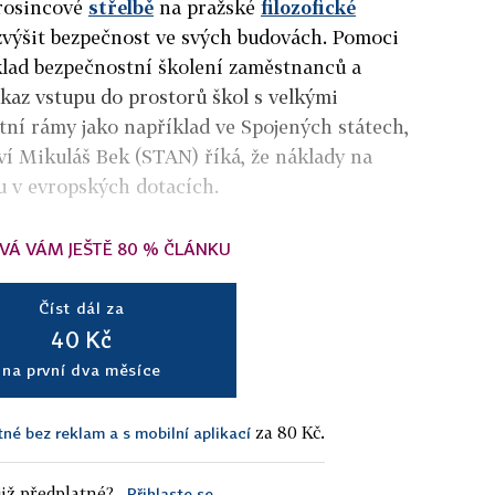
prosincové
střelbě
na pražské
filozofické
 zvýšit bezpečnost ve svých budovách. Pomoci
lad bezpečnostní školení zaměstnanců a
kaz vstupu do prostorů škol s velkými
tní rámy jako například ve Spojených státech,
tví Mikuláš Bek (STAN) říká, že náklady na
u v evropských dotacích.
VÁ VÁM JEŠTĚ 80 % ČLÁNKU
Číst dál za
40 Kč
na první dva měsíce
za 80 Kč.
tné bez reklam a s mobilní aplikací
iž předplatné?
Přihlaste se