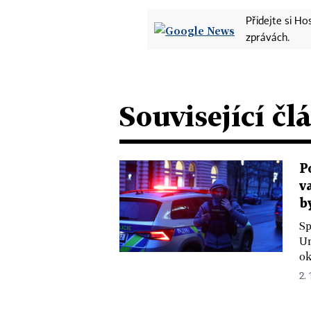
Přidejte si H
zprávách.
Související čl
P
v
b
Sp
Un
ok
2. 