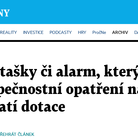
ARCHIV
REALITY
INVESTICE
PODCASTY
HRY
PročNe
D
tašky či alarm, kter
pečnostní opatření 
atí dotace
ŘEHRÁT ČLÁNEK