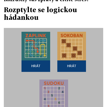
Rozptylte se logickou
hádankou
HRÁT
HRÁT