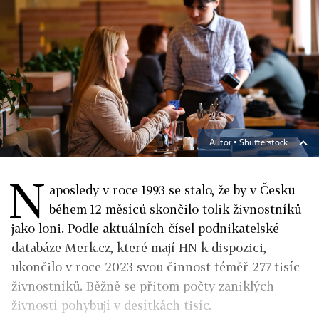
Autor ▪
Shutterstock
N
aposledy v roce 1993 se stalo, že by v Česku
během 12 měsíců skončilo tolik živnostníků
jako loni. Podle aktuálních čísel podnikatelské
databáze Merk.cz, které mají HN k dispozici,
ukončilo v roce 2023 svou činnost téměř 277 tisíc
živnostníků. Běžně se přitom počty zaniklých
živností pohybují v desítkách tisíc.