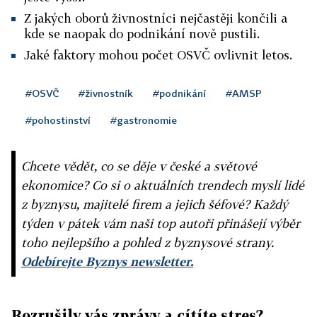
Z jakých oborů živnostníci nejčastěji končili a
kde se naopak do podnikání nově pustili.
Jaké faktory mohou počet OSVČ ovlivnit letos.
#OSVČ
#živnostník
#podnikání
#AMSP
#pohostinství
#gastronomie
Chcete vědět, co se děje v české a světové
ekonomice? Co si o aktuálních trendech myslí lidé
z byznysu, majitelé firem a jejich šéfové? Každý
týden v pátek vám naši top autoři přinášejí výběr
toho nejlepšího a pohled z byznysové strany.
Odebírejte Byznys newsletter.
Rozrušily vás zprávy a cítíte stres?