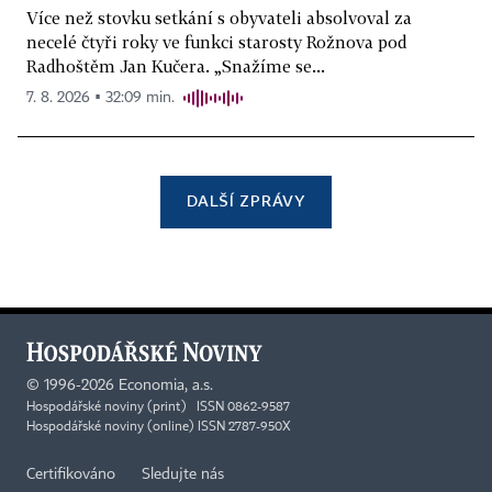
Více než stovku setkání s obyvateli absolvoval za
necelé čtyři roky ve funkci starosty Rožnova pod
Radhoštěm Jan Kučera. „Snažíme se...
7. 8. 2026 ▪ 32:09 min.
DALŠÍ ZPRÁVY
©
1996-2026
Economia, a.s.
Hospodářské noviny (print) ISSN 0862-9587
Hospodářské noviny (online) ISSN 2787-950X
Certifikováno
Sledujte nás