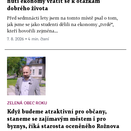
nutí ekonomy vrátit se k otázkám
dobrého života
Před sedmnácti lety jsem na tomto místě psal o tom,
jak jsme se jako studenti dělili na ekonomy „tvrdé“,
kteří hovořili zejména...
7. 8. 2026 ▪ 4 min. čtení
ZELENÁ OBEC ROKU
Když budeme atraktivní pro občany,
staneme se zajímavým městem i pro
byznys, říká starosta oceněného Rožnova